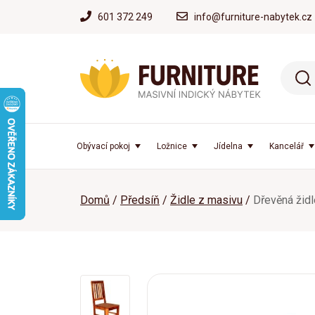
601 372 249
info@furniture-nabytek.cz
Obývací pokoj
Ložnice
Jídelna
Kancelář
Domů
Předsíň
Židle z masivu
Dřevěná židl