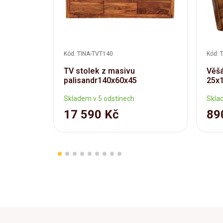
Kód: TINA-TVT140
Kód: 
TV stolek z masivu
Věšá
palisandr140x60x45
25x1
Skladem v 5 odstínech
Skla
17 590 Kč
89