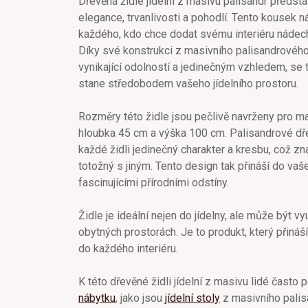
Dřevěná židle jídelní z masivu palisandr předs
elegance, trvanlivosti a pohodlí. Tento kousek n
každého, kdo chce dodat svému interiéru nádech
Díky své konstrukci z masivního palisandrového
vynikající odolností a jedinečným vzhledem, se t
stane středobodem vašeho jídelního prostoru.
Rozměry této židle jsou pečlivě navrženy pro ma
hloubka 45 cm a výška 100 cm. Palisandrové dře
každé židli jedinečný charakter a kresbu, což z
totožný s jiným. Tento design tak přináší do v
fascinujícími přírodními odstíny.
Židle je ideální nejen do jídelny, ale může být vyu
obytných prostorách. Je to produkt, který přináš
do každého interiéru.
K této dřevěné židli jídelní z masivu lidé často p
nábytku
, jako jsou
jídelní stoly
z masivního palis