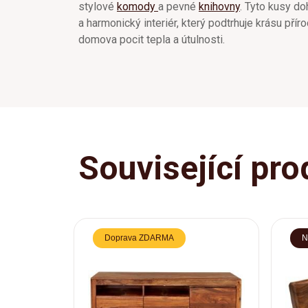
stylové
komody
a pevné
knihovny
. Tyto kusy do
a harmonický interiér, který podtrhuje krásu přír
domova pocit tepla a útulnosti.
Související pro
Doprava ZDARMA
N