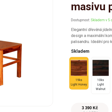
masivu p
Dostupnost:
Skladem v 5 
Elegantní dřevěná jídeln
design a maximální komf
palisandru. Ideální pro k
Skladem
19ks
10ks
Light Honey
Light
Walnut
3 390 Kč