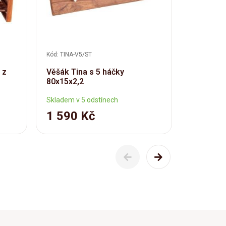
Kód: TINA-V5/ST
Kód: TINA-2
 z
Věšák Tina s 5 háčky
Dřevěný j
80x15x2,2
palisand
Skladem v 5 odstínech
Skladem v 
1 590 Kč
16 79