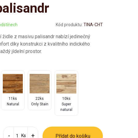
alisandr
odstínech
Kód produktu:
TINA-CHT
í židle z masivu palisandr nabízí jedinečný
ort díky konstrukci z kvalitního indického
aždý jídelní prostor.
11ks
22ks
10ks
Natural
Only Stain
Super
natural
Ks
Přídat do košíku