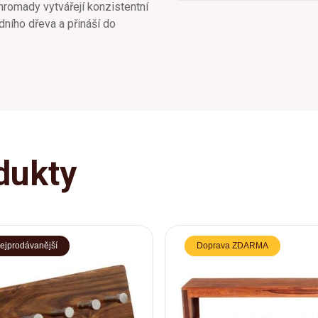
hromady vytvářejí konzistentní
odního dřeva a přináší do
dukty
ejprodávanější
Doprava ZDARMA