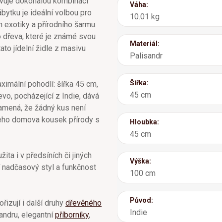
tavuje dokonalou kombinaci
Váha:
ábytku je ideální volbou pro
10.01 kg
 exotiky a přírodního šarmu.
 dřeva, které je známé svou
Materiál:
ato jídelní židle z masivu
Palisandr
Šířka:
ximální pohodlí: šířka 45 cm,
45 cm
vo, pocházející z Indie, dává
namená, že žádný kus není
ašeho domova kousek přírody s
Hloubka:
45 cm
žita i v předsíních či jiných
Výška:
í nadčasový styl a funkčnost
100 cm
Původ:
ořizují i další druhy
dřevěného
Indie
andru, elegantní
příborníky
,