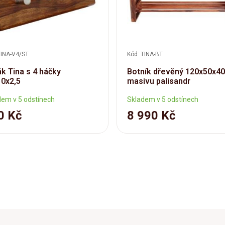
TINA-V4/ST
Kód: TINA-BT
k Tina s 4 háčky
Botník dřevěný 120x50x40
0x2,5
masivu palisandr
dem v 5 odstínech
Skladem v 5 odstínech
0 Kč
8 990 Kč