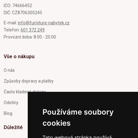
IČO: 74666452
DIČ: CZ8706305245
E-mail:
info@furniture-nabytek.cz
Telefon:
601 372 249
Provozní doba: 8:00 - 20:00
Vše o nákupu
O nás
Způsoby dopravy a platby
Často kladené dotazy
Odstíny
Používáme soubory
Blog
cookies
Důležité
Tato webová stránka používá