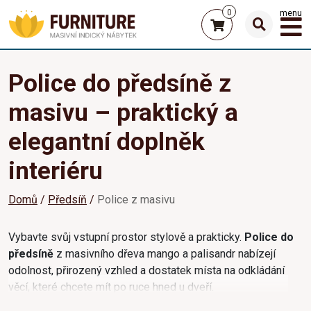
0
menu
Police do předsíně z
masivu – praktický a
elegantní doplněk
interiéru
Domů
Předsíň
Police z masivu
Vybavte svůj vstupní prostor stylově a prakticky.
Police do
předsíně
z masivního dřeva mango a palisandr nabízejí
odolnost, přirozený vzhled a dostatek místa na odkládání
věcí, které chcete mít po ruce hned u dveří.