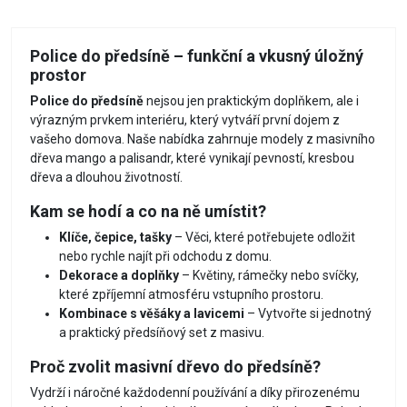
Police do předsíně – funkční a vkusný úložný
prostor
Police do předsíně
nejsou jen praktickým doplňkem, ale i
výrazným prvkem interiéru, který vytváří první dojem z
vašeho domova. Naše nabídka zahrnuje modely z masivního
dřeva mango a palisandr, které vynikají pevností, kresbou
dřeva a dlouhou životností.
Kam se hodí a co na ně umístit?
Klíče, čepice, tašky
– Věci, které potřebujete odložit
nebo rychle najít při odchodu z domu.
Dekorace a doplňky
– Květiny, rámečky nebo svíčky,
které zpříjemní atmosféru vstupního prostoru.
Kombinace s věšáky a lavicemi
– Vytvořte si jednotný
a praktický předsíňový set z masivu.
Proč zvolit masivní dřevo do předsíně?
Vydrží i náročné každodenní používání a díky přirozenému