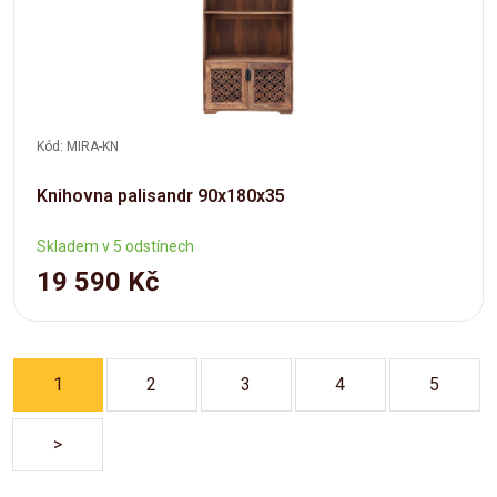
Kód: MIRA-KN
Knihovna palisandr 90x180x35
Skladem v 5 odstínech
19 590 Kč
1
2
3
4
5
>