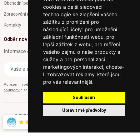
Obchodní podmínky
cookies a další sledovací
technologie ke zlepšení vašeho
Zpracování a ochrana osobních údajů
zážitku z prohlížení pro
Kontakty
následující účely:
pro umožnění
základní funkčnosti webu
,
pro
Odběr novinek
lepší zážitek z webu
,
pro měření
Informace o Novinkách a užitečné rady max. 1x za týden
vašeho zájmu o naše produkty a
služby a pro personalizaci
marketingových interakcí
,
chcete-
Odebírat
li zobrazovat reklamy, které jsou
pro vás relevantnější
.
Potvrzením odběru současně souhlasíte s našimi podmínkami o
Ochraně
soukromí
a současně nám udělujete souhlas se zasíláním obchodních e-mailů.
Souhlasím
Upravit mé předvolby
© 2026 Furniture-nabytek.cz - Všechna práva vyhrazena.