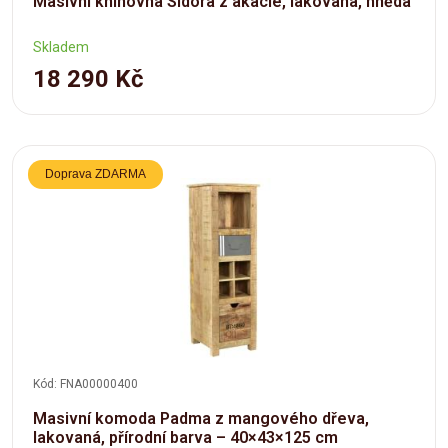
Masivní knihovna Sidora z akácie, lakovaná, hnědá
Skladem
18 290 Kč
Doprava ZDARMA
Kód: FNA00000400
Masivní komoda Padma z mangového dřeva,
lakovaná, přírodní barva – 40×43×125 cm