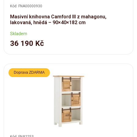
Kód: FNA00000930
Masivní knihovna Camford III z mahagonu,
lakovaná, hnědá – 90×40×182 cm
Skladem
36 190 Kč
Doprava ZDARMA
Kód: FNA2253