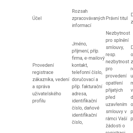
Rozsah
Účel
zpracovávaných
Právní titul
z
informací
Nezbytnost
pro splnění
Jméno,
smlouvy,
příjmení, příp.
resp.
firma, e-mailový
nezbytnost
z
Provedení
kontakt,
pro
r
registrace
telefonní číslo,
provedení
u
zákazníka, vedení
doručovací a
opatření
a správa
příp. fakturační
přijatých
v
uživatelského
adresa,
před
d
profilu
identifikační
uzavřením
číslo, daňové
smlouvy v
p
identifikační
rámci Vaší
p
číslo,
žádosti o
registraci