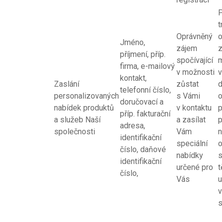
t
Oprávněný
Jméno,
zájem
z
příjmení, příp.
spočívající
firma, e-mailový
v možnosti
v
kontakt,
Zaslání
zůstat
d
telefonní číslo,
personalizovaných
s Vámi
doručovací a
nabídek produktů
v kontaktu
p
příp. fakturační
a služeb Naší
a zasílat
p
adresa,
společnosti
Vám
identifikační
speciální
číslo, daňové
nabídky
identifikační
určené pro
t
číslo,
Vás
u
v
s