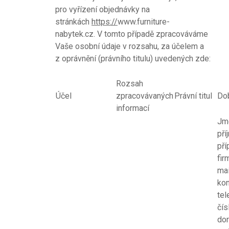
pro vyřízení objednávky na
stránkách
https://
www.furniture-
nabytek.cz. V tomto případě zpracováváme
Vaše osobní údaje v rozsahu, za účelem a
z oprávnění (právního titulu) uvedených zde:
Rozsah
Účel
zpracovávaných
Právní titul
Do
informací
Jm
pří
pří
fir
ma
kon
tel
čís
dor