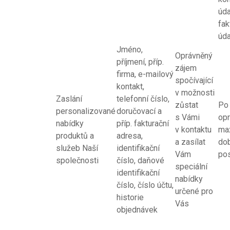
úda
fak
úda
Jméno,
Oprávněný
příjmení, příp.
zájem
firma, e-mailový
spočívající
kontakt,
v možnosti
Zaslání
telefonní číslo,
zůstat
Po 
personalizované
doručovací a
s Vámi
opr
nabídky
příp. fakturační
v kontaktu
ma
produktů a
adresa,
a zasílat
dob
služeb Naší
identifikační
Vám
po
společnosti
číslo, daňové
speciální
identifikační
nabídky
číslo, číslo účtu,
určené pro
historie
Vás
objednávek