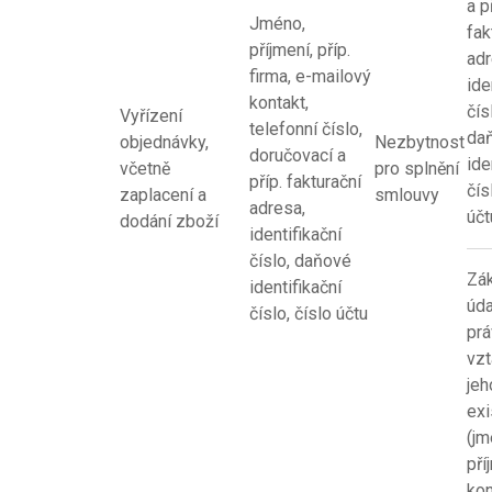
a p
Jméno,
fak
příjmení, příp.
adr
firma, e-mailový
ide
kontakt,
čís
Vyřízení
telefonní číslo,
da
objednávky,
Nezbytnost
doručovací a
ide
včetně
pro splnění
příp. fakturační
čís
zaplacení a
smlouvy
adresa,
účt
dodání zboží
identifikační
číslo, daňové
Zák
identifikační
úda
číslo, číslo účtu
pr
vzt
jeh
exi
(jm
pří
kon