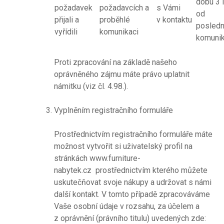
dobu 3 l
požadavek
požadavcích a
s Vámi
od
přijali a
proběhlé
v kontaktu
posledn
vyřídili
komunikaci
komuni
Proti zpracování na základě našeho
oprávněného zájmu máte právo uplatnit
námitku (viz čl. 4.98.).
Vyplněním registračního formuláře
Prostřednictvím registračního formuláře máte
možnost vytvořit si uživatelský profil na
stránkách www.furniture-
nabytek.cz prostřednictvím kterého můžete
uskutečňovat svoje nákupy a udržovat s námi
další kontakt. V tomto případě zpracováváme
Vaše osobní údaje v rozsahu, za účelem a
z oprávnění (právního titulu) uvedených zde: