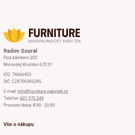
Radim Soural
Pod zámkem 202
Moravský Krumlov 672 01
IČO: 74666452
DIČ: CZ8706305245
E-mail:
info@furniture-nabytek.cz
Telefon:
601 372 249
Provozní doba: 8:00 - 20:00
Vše o nákupu