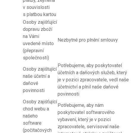
platby, zejména
v souvislosti
s platbou kartou
Osoby zajišťující
dopravu zboží
na Vámi
Nezbytné pro plnění smlouvy
uvedené místo
(přepravní
společnosti)
Potřebujeme, aby poskytovatel
Osoby zajištující
účetních a daňových služeb, který
naše účetní a
je v pozici zpracovatele, vedl naše
daňové
účetnictví a plnil naše daňové
povinnosti
povinnosti
Osoby zajišťující
Potřebujeme, aby nám
chod webu a
poskytovatel softwarového
našeho
vybavení, který je v pozici
software
zpracovatele, servisoval naše
(počítačových