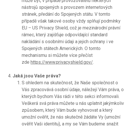
může být, v případě provozovatelů některých
nástrojů spojených s provozem internetových
stránek, předání do Spojených státu. V tomto
případě však takové osoby vždy splňují podmínky
EU – US Privacy Shield, což je mezinárodní právní
rámec, který zajišťuje odpovídající standard
nakládání s osobními údaji a jejich ochrany i ve
Spojených státech Amerických. O tomto
mechanismu si můžete více přečíst
zde
https://www.privacyshield.gov/
.
Jaká jsou Vaše práva?
S ohledem na skutečnost, že Naše společnost o
Vás zpracovává osobní údaje, náležejí Vám práva, o
kterých bychom Vás rádi v této sekci informovali.
Veškerá svá práva můžete u nás uplatnit jakýmkoliv
způsobem, který Vám bude vyhovovat a který
umožní ověřit, že nás skutečně žádáte Vy (umožní
ověřit Vaši identitu), a my se Vám budeme snažit