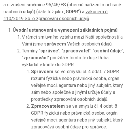
a o zrušení směrnice 95/46/ES (obecné nařízení o ochraně
osobních údajů) (dále též jako „
GDPR
“) a
zákonem č.
110/2019 Sb. o zpracování osobních údajů
.
Úvodní ustanovení a vymezení základních pojmů
V rámci smluvního vztahu mezi Naší společností a
Vámi jsme
správcem
Vašich osobních údajů.
Termíny "
správce
", "
zpracovatel
", "
osobní údaje
",
"
zpracování
" použitá v tomto textu je třeba
vykládat v kontextu GDPR:
Správcem
se ve smyslu čl. 4 odst. 7 GDPR
rozumí fyzická nebo právnická osoba, orgán
veřejné moci, agentura nebo jiný subjekt, který
sám nebo společně s jinými určuje účely a
prostředky zpracování osobních údajů.
Zpracovatelem
se ve smyslu čl. 4 odst. 8
GDPR fyzická nebo právnická osoba, orgán
veřejné moci, agentura nebo jiný subjekt, který
zpracovává osobní údaje pro správce.