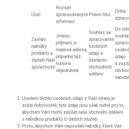
Rozsah
Doba
Účel
zpracovávaných
Právní titul
zpraco
informací
Do odv
Souhlas se
Jméno,
souhla
Zaslání
zpracováním
příjmení, e-
zpraco
nabídky
osobních
mailová adresa,
osobní
produktů a
údajů a
případně též
údajů
služeb Naší
zasláním
historie
a zasí
společnosti
obchodních
objednávek
obchod
sdělení
nabíde
Uvedení těchto osobních údajů z Vaší strany je
zcela dobrovolné, tyto údaje jsou však nutné pro to,
abychom Vám mohli zasílat naše obchodní sdělení
s nabídkou produktů či dalších služeb.
Proto, abychom Vám neposílali nabídky, které Vás