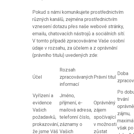
Pokud s námi komunikujete prostřednictvím
různých kanálů, zejména prostřednictvím
vznesení dotazu přes naše webové stránky,
emailu, chatovacích nástrojů a sociálních sítí.
V tomto případě zpracováváme Vaše osobní
údaje v rozsahu, za účelem a z oprávnění
(právního titulu) uvedených zde:
Rozsah
Doba
Účel
zpracovávaných
Právní titul
zpracov
informací
Po dob
Vyřízení a
Jméno,
trvání
evidence
příjmení, e-
Oprávněný
oprávn
Vašich
mailová adresa,
zájem
zájmu,
požadavků,
telefonní číslo,
spočívající
maximá
prokazování,
záznamy o
v možnosti
však po
že jsme Váš
Vašich
zůstat