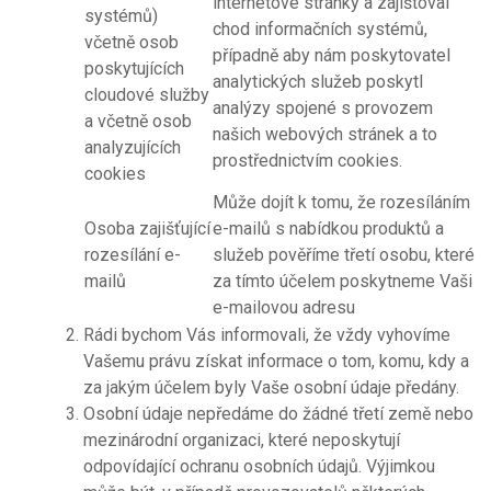
internetové stránky a zajištoval
systémů)
chod informačních systémů,
včetně osob
případně aby nám poskytovatel
poskytujících
analytických služeb poskytl
cloudové služby
analýzy spojené s provozem
a včetně osob
našich webových stránek a to
analyzujících
prostřednictvím cookies.
cookies
Může dojít k tomu, že rozesíláním
Osoba zajišťující
e-mailů s nabídkou produktů a
rozesílání e-
služeb pověříme třetí osobu, které
mailů
za tímto účelem poskytneme Vaši
e-mailovou adresu
Rádi bychom Vás informovali, že vždy vyhovíme
Vašemu právu získat informace o tom, komu, kdy a
za jakým účelem byly Vaše osobní údaje předány.
Osobní údaje nepředáme do žádné třetí země nebo
mezinárodní organizaci, které neposkytují
odpovídající ochranu osobních údajů. Výjimkou