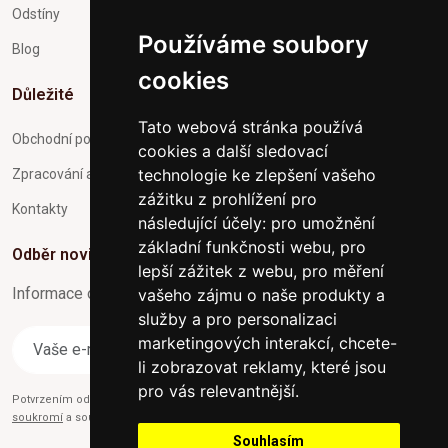
Odstíny
Používáme soubory
Blog
cookies
Důležité
Tato webová stránka používá
Obchodní podmínky
cookies a další sledovací
technologie ke zlepšení vašeho
Zpracování a ochrana osobních údajů
zážitku z prohlížení pro
Kontakty
následující účely:
pro umožnění
základní funkčnosti webu
,
pro
Odběr novinek
lepší zážitek z webu
,
pro měření
Informace o Novinkách a užitečné rady max. 1x za týden
vašeho zájmu o naše produkty a
služby a pro personalizaci
marketingových interakcí
,
chcete-
Odebírat
li zobrazovat reklamy, které jsou
pro vás relevantnější
.
Potvrzením odběru současně souhlasíte s našimi podmínkami o
Ochraně
soukromí
a současně nám udělujete souhlas se zasíláním obchodních e-mailů.
Souhlasím