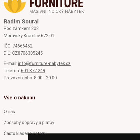
Radim Soural
Pod zámkem 202
Moravský Krumlov 672 01
IČO: 74666452
DIČ: CZ8706305245
E-mail:
info@furniture-nabytek.cz
Telefon:
601 372 249
Provozní doba: 8:00 - 20:00
Vše o nákupu
O nás
Způsoby dopravy a platby
Často kladené dotazy