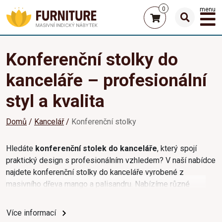
0
menu
Konferenční stolky do
kanceláře – profesionální
styl a kvalita
Domů
Kancelář
Konferenční stolky
Hledáte
konferenční stolek do kanceláře
, který spojí
praktický design s profesionálním vzhledem? V naší nabídce
najdete konferenční stolky do kanceláře vyrobené z
masivního dřeva mango a palisandru. Nabízíme různé
velikosti a styly, které se hodí do moderních i klasických
pracovních prostor.
Více informací