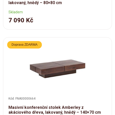
lakovaný, hnědý – 80×80 cm
Skladem
7 090 Kč
Doprava ZDARMA
Kód: FNA00000664
Masivní konferenční stolek Amberley z
akáciového dřeva, lakovaný, hnědý – 140×70 cm