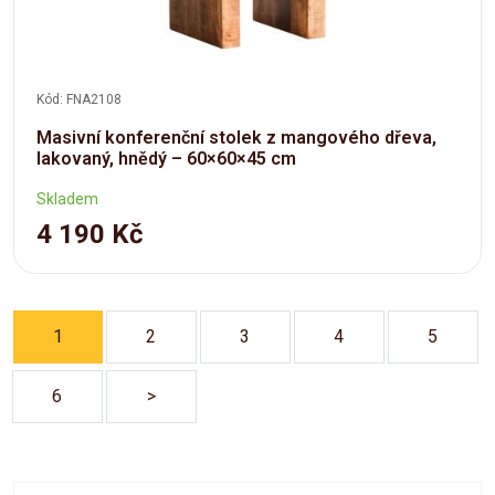
Kód: FNA2108
Masivní konferenční stolek z mangového dřeva,
lakovaný, hnědý – 60×60×45 cm
Skladem
4 190 Kč
1
2
3
4
5
6
>