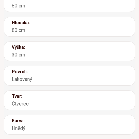
80 cm
Hloubka:
80 cm
Výška:
30 cm
Povrch:
Lakovaný
Tvar:
Čtverec
Barva:
Hnědý