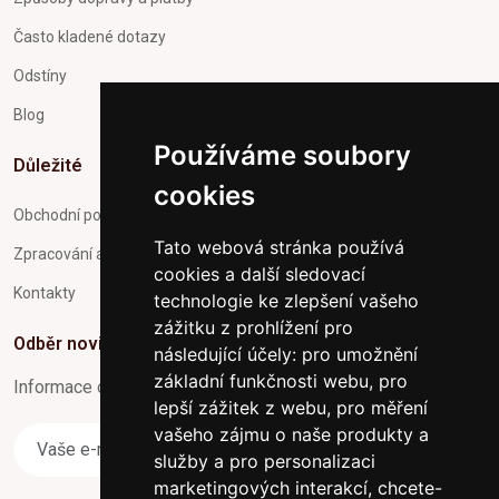
Často kladené dotazy
Odstíny
Blog
Používáme soubory
Důležité
cookies
Obchodní podmínky
Tato webová stránka používá
Zpracování a ochrana osobních údajů
cookies a další sledovací
Kontakty
technologie ke zlepšení vašeho
zážitku z prohlížení pro
Odběr novinek
následující účely:
pro umožnění
základní funkčnosti webu
,
pro
Informace o Novinkách a užitečné rady max. 1x za týden
lepší zážitek z webu
,
pro měření
vašeho zájmu o naše produkty a
Odebírat
služby a pro personalizaci
marketingových interakcí
,
chcete-