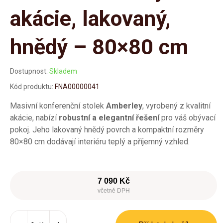
akácie, lakovaný,
hnědý – 80×80 cm
Dostupnost:
Skladem
Kód produktu:
FNA00000041
Masivní konferenční stolek
Amberley
, vyrobený z kvalitní
akácie, nabízí
robustní a elegantní řešení
pro váš obývací
pokoj. Jeho lakovaný hnědý povrch a kompaktní rozměry
80×80 cm dodávají interiéru teplý a příjemný vzhled.
7 090 Kč
včetně DPH