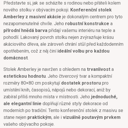
Představte si, jak se scházíte s rodinou nebo přáteli kolem
nového stolku v obývacím pokoji.
Konferenční stolek
Amberley z masivní akácie
je dokonalým centrem pro tyto
nezapomenutelné chvíle. Jeho
robustní konstrukce
a
přírodní hnědá barva
přidají vašemu interiéru na teple a
pohodlí. Lakovaný povrch stolku nejen zvýrazňuje krásu
akáciového dřeva, ale zároveň chrání stůl před každodenním
opotřebením, což z něj činí
ideální volbu pro každou
domácnost
.
Stolek Amberley je navržen s ohledem na
trvanlivost
a
estetickou hodnotu
. Jeho čtvercový tvar a kompaktní
rozměry 80×80 cm poskytují
dostatek prostoru
pro
umístění knih, časopisů, nápojů nebo dekorací, aniž by
zabíral příliš mnoho místa v místnosti. Jeho
jednoduché,
ale elegantní linie
doplňují různé styly dekorace od
moderních po tradiční. Tento konferenční stolek z masivu se
stane nejen
praktickým
, ale i
vizuálně poutavým prvkem
vašeho obývacího pokoje.