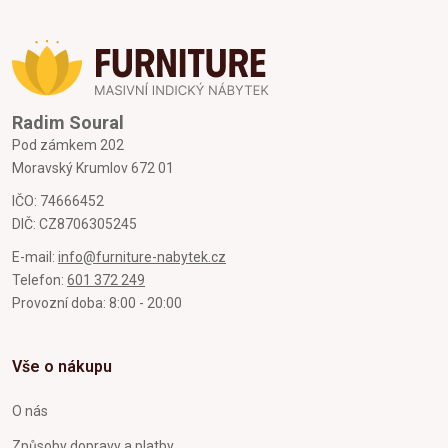
Radim Soural
Pod zámkem 202
Moravský Krumlov 672 01
IČO: 74666452
DIČ: CZ8706305245
E-mail:
info@furniture-nabytek.cz
Telefon:
601 372 249
Provozní doba: 8:00 - 20:00
Vše o nákupu
O nás
Způsoby dopravy a platby