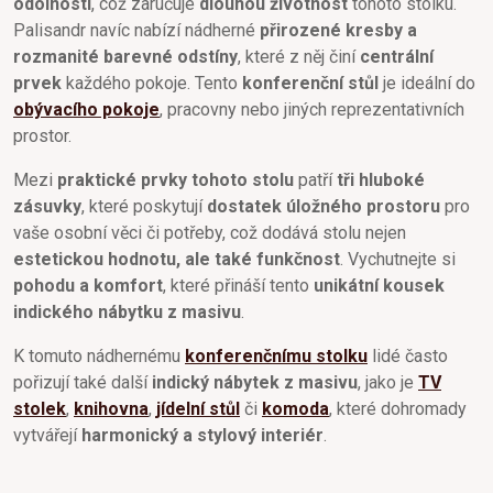
odolností
, což zaručuje
dlouhou životnost
tohoto stolku.
Palisandr navíc nabízí nádherné
přirozené kresby a
rozmanité barevné odstíny
, které z něj činí
centrální
prvek
každého pokoje. Tento
konferenční stůl
je ideální do
obývacího pokoje
, pracovny nebo jiných reprezentativních
prostor.
Mezi
praktické prvky tohoto stolu
patří
tři hluboké
zásuvky
, které poskytují
dostatek úložného prostoru
pro
vaše osobní věci či potřeby, což dodává stolu nejen
estetickou hodnotu, ale také funkčnost
. Vychutnejte si
pohodu a komfort
, které přináší tento
unikátní kousek
indického nábytku z masivu
.
K tomuto nádhernému
konferenčnímu stolku
lidé často
pořizují také další
indický nábytek z masivu
, jako je
TV
stolek
,
knihovna
,
jídelní stůl
či
komoda
, které dohromady
vytvářejí
harmonický a stylový interiér
.