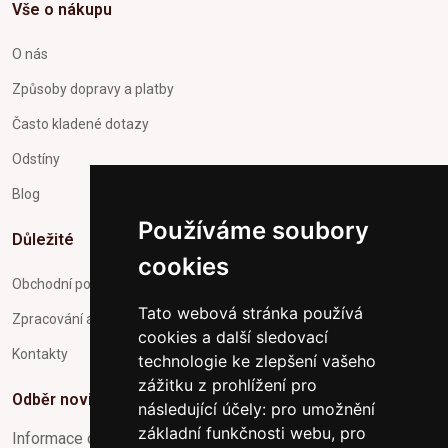
Vše o nákupu
O nás
Způsoby dopravy a platby
Často kladené dotazy
Odstíny
Blog
Používáme soubory
Důležité
cookies
Obchodní podmínky
Tato webová stránka používá
Zpracování a ochrana osobních údajů
cookies a další sledovací
Kontakty
technologie ke zlepšení vašeho
zážitku z prohlížení pro
Odběr novinek
následující účely:
pro umožnění
základní funkčnosti webu
,
pro
Informace o Novinkách a užitečné rady max. 1x za týden