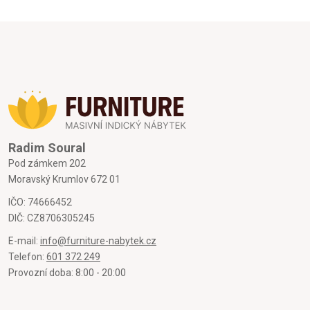
Radim Soural
Pod zámkem 202
Moravský Krumlov 672 01
IČO: 74666452
DIČ: CZ8706305245
E-mail:
info@furniture-nabytek.cz
Telefon:
601 372 249
Provozní doba: 8:00 - 20:00