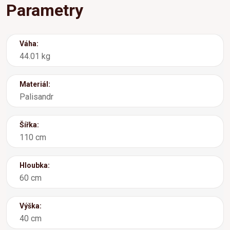
Parametry
Váha:
44.01 kg
Materiál:
Palisandr
Šířka:
110 cm
Hloubka:
60 cm
Výška:
40 cm