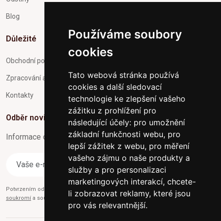
Blog
Používáme soubory
Důležité
cookies
Obchodní podmínky
Tato webová stránka používá
Zpracování a ochrana osobních údajů
cookies a další sledovací
Kontakty
technologie ke zlepšení vašeho
zážitku z prohlížení pro
Odběr novinek
následující účely:
pro umožnění
základní funkčnosti webu
,
pro
Informace o Novinkách a užitečné rady max. 1x za týden
lepší zážitek z webu
,
pro měření
vašeho zájmu o naše produkty a
Odebírat
služby a pro personalizaci
marketingových interakcí
,
chcete-
Potvrzením odběru současně souhlasíte s našimi podmínkami o
Ochraně
li zobrazovat reklamy, které jsou
soukromí
a současně nám udělujete souhlas se zasíláním obchodních e-mailů.
pro vás relevantnější
.