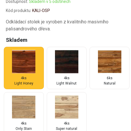
Dostupnost:
Skladem v 5 odstínech
Kód produktu:
KALI-OSP
Odkládací stolek je vyroben z kvalitního masivního
palisandrového dřeva.
Skladem
4ks
4ks
6ks
Light Honey
Light Walnut
Natural
4ks
4ks
Only Stain
Super natural