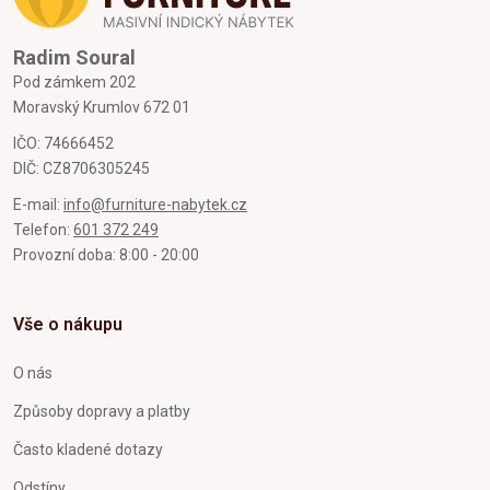
Radim Soural
Pod zámkem 202
Moravský Krumlov 672 01
IČO: 74666452
DIČ: CZ8706305245
E-mail:
info@furniture-nabytek.cz
Telefon:
601 372 249
Provozní doba: 8:00 - 20:00
Vše o nákupu
O nás
Způsoby dopravy a platby
Často kladené dotazy
Odstíny