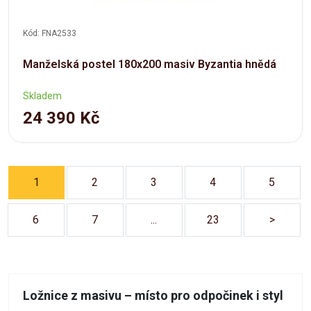
Kód: FNA2533
Manželská postel 180x200 masiv Byzantia hnědá
Skladem
24 390 Kč
1
2
3
4
5
6
7
...
23
>
Ložnice z masivu – místo pro odpočinek i styl