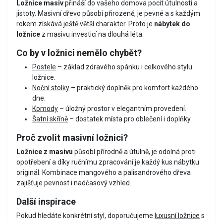
Ložnice masiv
přináší do vašeho domova pocit útulnosti a
jistoty. Masivní dřevo působí přirozeně, je pevné a s každým
rokem získává ještě větší charakter. Proto je
nábytek do
ložnice
z masivu investicí na dlouhá léta.
Co by v ložnici nemělo chybět?
Postele
– základ zdravého spánku i celkového stylu
ložnice.
Noční stolky
– praktický doplněk pro komfort každého
dne.
Komody
– úložný prostor v elegantním provedení.
Šatní skříně
– dostatek místa pro oblečení i doplňky.
Proč zvolit masivní ložnici?
Ložnice z masivu
působí přírodně a útulně, je odolná proti
opotřebení a díky ručnímu zpracování je každý kus nábytku
originál. Kombinace mangového a palisandrového dřeva
zajišťuje pevnost i nadčasový vzhled.
Další inspirace
Pokud hledáte konkrétní styl, doporučujeme
luxusní ložnice
s