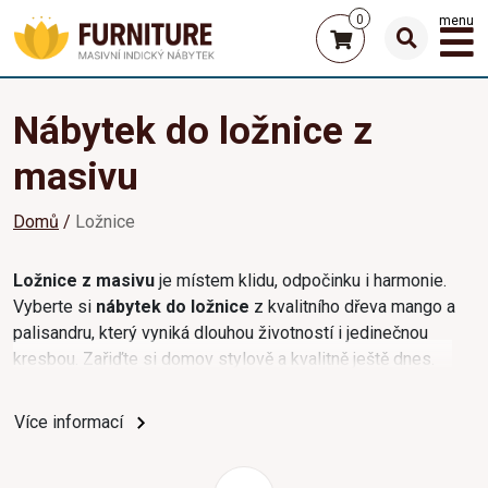
0
menu
Nábytek do ložnice z
masivu
Domů
Ložnice
Ložnice z masivu
je místem klidu, odpočinku i harmonie.
Vyberte si
nábytek do ložnice
z kvalitního dřeva mango a
palisandru, který vyniká dlouhou životností i jedinečnou
kresbou. Zařiďte si domov stylově a kvalitně ještě dnes.
Více informací