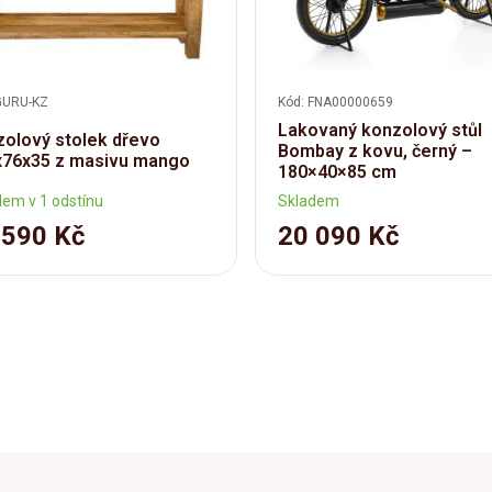
GURU-KZ
Kód: FNA00000659
Lakovaný konzolový stůl
olový stolek dřevo
Bombay z kovu, černý –
x76x35 z masivu mango
180×40×85 cm
dem v 1 odstínu
Skladem
 590 Kč
20 090 Kč