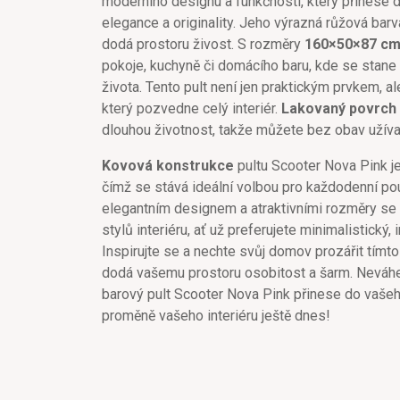
moderního designu a funkčnosti, který přinese 
elegance a originality. Jeho výrazná růžová bar
dodá prostoru živost. S rozměry
160×50×87 c
pokoje, kuchyně či domácího baru, kde se stan
života. Tento pult není jen praktickým prvkem, 
který pozvedne celý interiér.
Lakovaný povrch
dlouhou životnost, takže můžete bez obav užívat
Kovová konstrukce
pultu Scooter Nova Pink je 
čímž se stává ideální volbou pro každodenní pou
elegantním designem a atraktivními rozměry se 
stylů interiéru, ať už preferujete minimalistický,
Inspirujte se a nechte svůj domov prozářit tím
dodá vašemu prostoru osobitost a šarm. Neváhej
barový pult Scooter Nova Pink přinese do vašeho
proměně vašeho interiéru ještě dnes!