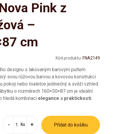
Nova Pink z
žová –
×87 cm
Kód produktu:
FNA2149
ího designu s lakovaným barovým pultem
terý svou růžovou barvou a kovovou konstrukcí
pokoji nebo toaletce jedinečný a svěží vzhled.
ábytku o rozměrech 160×50×87 cm je ideální
do hledá kombinaci
elegance
a
praktickosti
.
Ks
Přídat do košíku