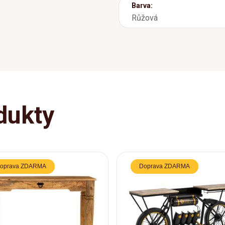
Barva:
Růžová
dukty
oprava ZDARMA
Doprava ZDARMA