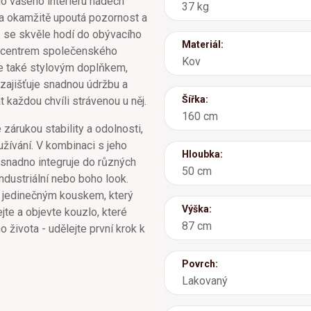
do vašeho interiéru nádech
37 kg
va okamžitě upoutá pozornost a
m
se skvěle hodí do obývacího
Materiál:
e centrem společenského
Kov
ale také stylovým doplňkem,
zajišťuje snadnou údržbu a
Šířka:
 každou chvíli strávenou u něj.
160 cm
zárukou stability a odolnosti,
žívání. V kombinaci s jeho
Hloubka:
snadno integruje do různých
50 cm
 industriální nebo boho look.
to jedinečným kouskem, který
Výška:
te a objevte kouzlo, které
87 cm
 života - udělejte první krok k
Povrch:
Lakovaný