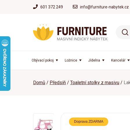
601 372 249
info@furniture-nabytek.cz
Obývací pokoj
Ložnice
Jídelna
Kancelář
Domů
Předsíň
Toaletní stolky z masivu
La
Doprava ZDARMA