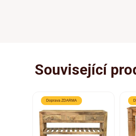
Související pro
Doprava ZDARMA
D