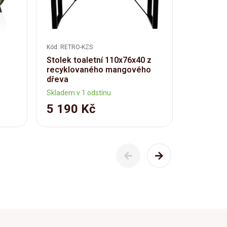
Kód: RETRO-KZS
Kód: FNA00
Masivní t
Stolek toaletní 110x76x40 z
Catello 
recyklovaného mangového
hnědý, l
dřeva
cm
Skladem v 1 odstínu
Skladem
5 190 Kč
6 590