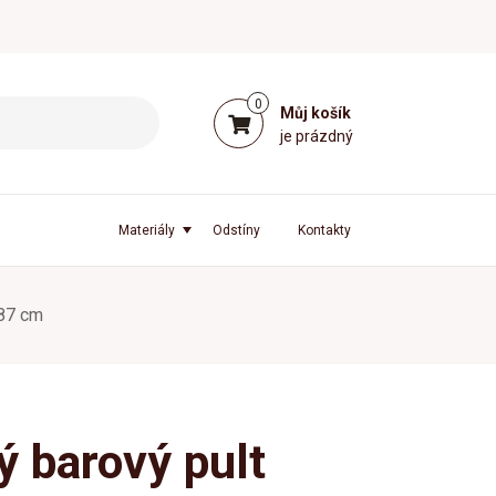
0
Můj košík
je prázdný
Materiály
Odstíny
Kontakty
×87 cm
 barový pult