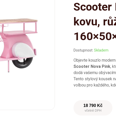
Scooter 
kovu, rů
160×50
Dostupnost:
Skladem
Objevte kouzlo modern
Scooter Nova Pink
, k
dodá vašemu obývacímu 
Tento stylový kousek n
volbou pro každého, k
18 790 Kč
včetně DPH