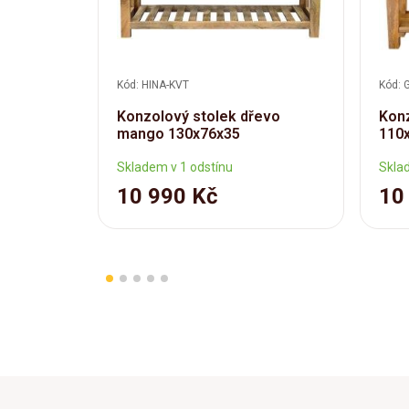
Kód: HINA-KVT
Kód: 
Konzolový stolek dřevo
Konz
mango 130x76x35
110
Skladem v 1 odstínu
Skla
10 990 Kč
10