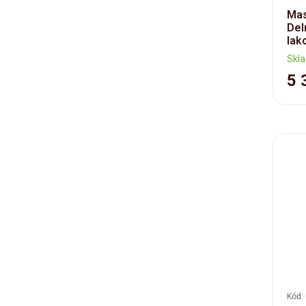
Mas
Del
lak
Skl
5 
Kód: