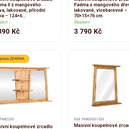
ma II z mangového
Padma z mangového dře
va, lakované, přírodní
lakované, vícebarevné –
va – 124×6...
70×15×76 cm
adem
Skladem
890 Kč
3 790 Kč
prava ZDARMA
 FNA2205
Kód: FNA00001350
Masivní koupelnové zrca
ivní koupelnové zrcadlo