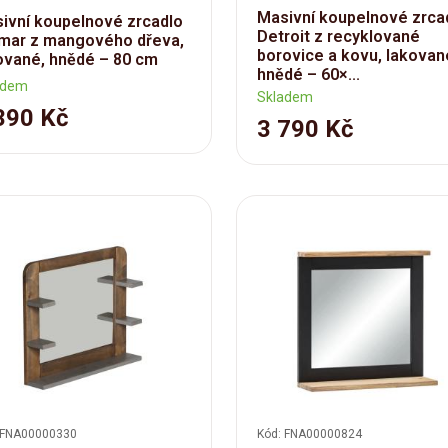
Masivní koupelnové zrca
ivní koupelnové zrcadlo
Detroit z recyklované
mar z mangového dřeva,
borovice a kovu, lakovan
ované, hnědé – 80 cm
hnědé – 60×...
adem
Skladem
390 Kč
3 790 Kč
 FNA00000330
Kód: FNA00000824