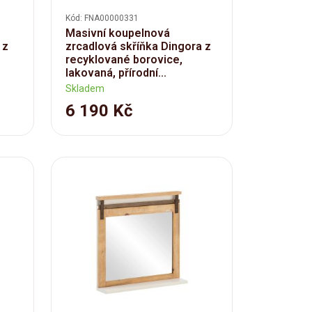
Kód: FNA00000331
Masivní koupelnová
 z
zrcadlová skříňka Dingora z
recyklované borovice,
lakovaná, přírodní...
Skladem
6 190 Kč