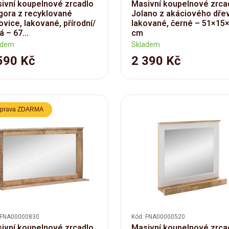
ivní koupelnové zrcadlo
Masivní koupelnové zrca
gora z recyklované
Jolano z akáciového dře
ovice, lakované, přírodní/
lakované, černé – 51×15
 – 67...
cm
adem
Skladem
590 Kč
2 390 Kč
prava ZDARMA
 FNA00000830
Kód: FNA00000520
ivní koupelnové zrcadlo
Masivní koupelnové zrca