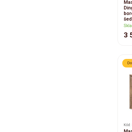
Mas
Din
bor
šedá
Skl
3 
Do
Kód:
Mas