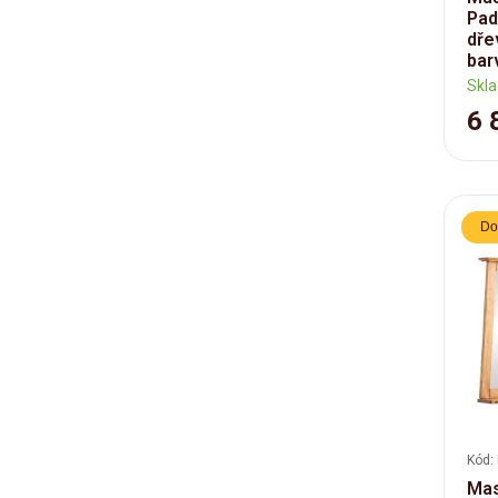
Pad
dře
bar
Skl
6 
Do
Kód:
Mas