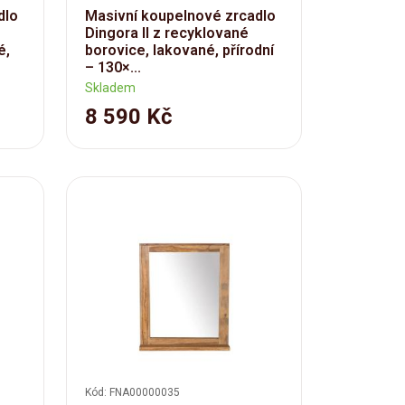
dlo
Masivní koupelnové zrcadlo
Dingora II z recyklované
é,
borovice, lakované, přírodní
– 130×...
Skladem
8 590 Kč
Kód: FNA00000035