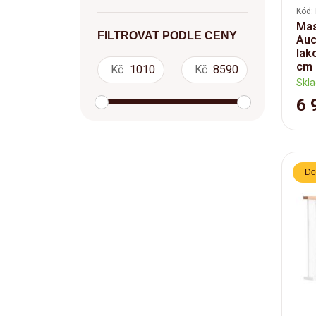
Kód:
Mas
FILTROVAT PODLE CENY
Auc
lak
cm
Kč
Kč
Skl
6 
Do