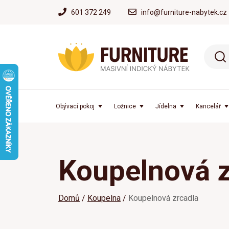
601 372 249
info@furniture-nabytek.cz
Obývací pokoj
Ložnice
Jídelna
Kancelář
Koupelnová z
Domů
Koupelna
Koupelnová zrcadla