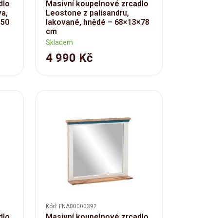
dlo
Masivní koupelnové zrcadlo
va,
Leostone z palisandru,
×50
lakované, hnědé – 68×13×78
cm
Skladem
4 990 Kč
Kód: FNA00000392
dlo
Masivní koupelnové zrcadlo