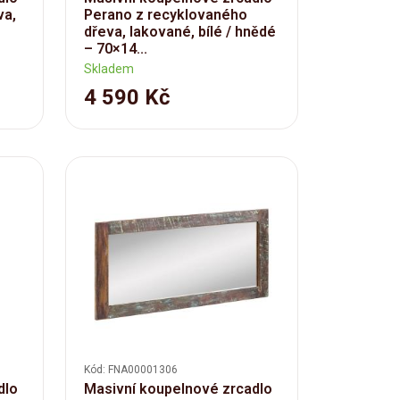
va,
Perano z recyklovaného
dřeva, lakované, bílé / hnědé
– 70×14...
Skladem
4 590 Kč
Kód: FNA00001306
dlo
Masivní koupelnové zrcadlo