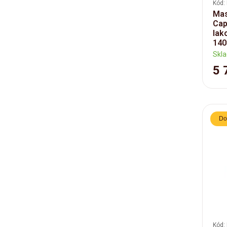
Kód:
Mas
Cap
lak
140
Skl
5 
Do
Kód: