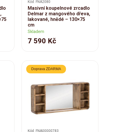
Kód: FNA2080
dlo
Masivní koupelnové zrcadlo
,
Delmar z mangového dřeva,
×75
lakované, hnědé – 130×75
cm
Skladem
7 590 Kč
Doprava ZDARMA
Kód: FNA00000783