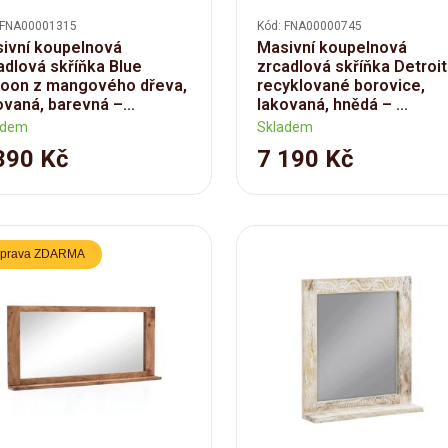
 FNA00001315
Kód: FNA00000745
ivní koupelnová
Masivní koupelnová
adlová skříňka Blue
zrcadlová skříňka Detroit
oon z mangového dřeva,
recyklované borovice,
ovaná, barevná –...
lakovaná, hnědá – ...
adem
Skladem
390 Kč
7 190 Kč
prava ZDARMA