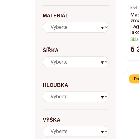
Kód:
Mas
MATERIÁL
zrc
Lag
lak
Skl
6 
ŠÍŘKA
Do
HLOUBKA
VÝŠKA