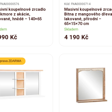
 FNA00000576
Kód: FNA00000714
ivní koupelnové zrcadlo
Masivní koupelnové zrca
kmore z akácie,
Bitna z mangového dřeva
ované, hnědé – 140×65
lakované, přírodní –
65×15×70 cm
adem
Skladem
990 Kč
4 190 Kč
prava ZDARMA