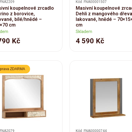
 FNA2209
Kód: FNA00001507
ivní koupelnové zrcadlo
Masivní koupelnové zrca
rino z borovice,
Dehli z mangového dřeva
ované, bílé/hnědé –
lakované, hnědé – 70×15
×70 cm
cm
adem
Skladem
790 Kč
4 590 Kč
prava ZDARMA
 FNA2079
Kód: FNA00000744