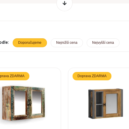
odle:
Doporučujeme
Nejnižší cena
Nejvyšší cena
prava ZDARMA
Doprava ZDARMA