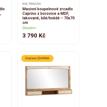
Kód: FNA2260
dlo
Masivní koupelnové zrcadlo
,
Caprino z borovice a MDF,
lakované, bílé/hnědé – 70x70
cm
Skladem
3 790 Kč
Doprava ZDARMA