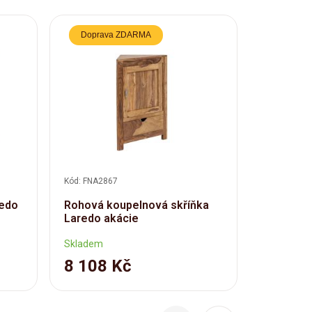
Doprava ZDARMA
Kód: FNA2867
Kód: FNA28
redo
Rohová koupelnová skříňka
Zrcadlo 
Laredo akácie
Skladem
Skladem
8 108 Kč
4 318