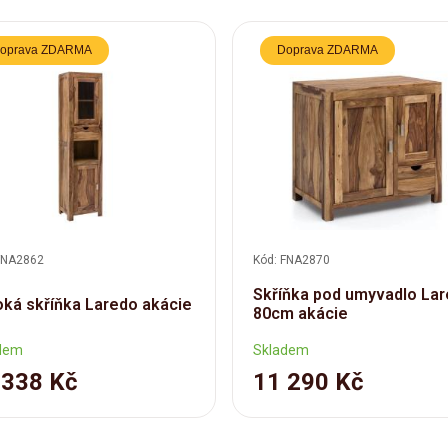
oprava ZDARMA
Doprava ZDARMA
FNA2862
Kód: FNA2870
Skříňka pod umyvadlo La
ká skříňka Laredo akácie
80cm akácie
dem
Skladem
 338 Kč
11 290 Kč