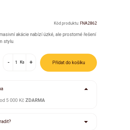
Kód produktu:
FNA2862
asivní akácie nabízí úzké, ale prostorné řešení
m stylu.
Ks
Přídat do košíku
ma
 od 5 000 Kč
ZDARMA
radit?