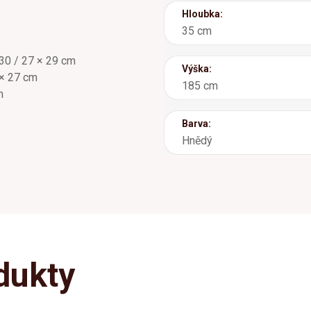
Hloubka:
35 cm
 30 / 27 × 29 cm
Výška:
 × 27 cm
185 cm
m
Barva:
Hnědý
dukty