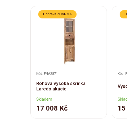
Doprava ZDARMA
D
Kód: FNA2871
Kód: 
Rohová vysoká skříňka
Vyso
Laredo akácie
Skladem
Skla
17 008 Kč
15