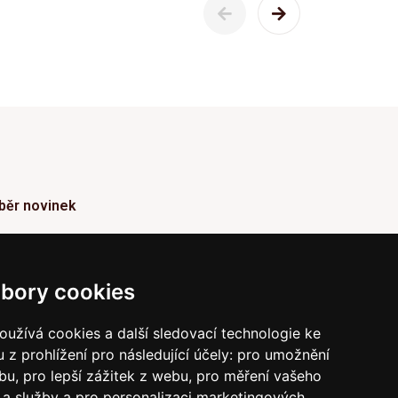
běr novinek
ormace o Novinkách a užitečné rady max. 1x za
den
bory cookies
Odebírat
užívá cookies a další sledovací technologie ke
 z prohlížení pro následující účely:
pro umožnění
vrzením odběru současně souhlasíte s našimi podmínkami o
raně soukromí
a současně nám udělujete souhlas se
ebu
,
pro lepší zážitek z webu
,
pro měření vašeho
íláním obchodních e-mailů.
a služby a pro personalizaci marketingových