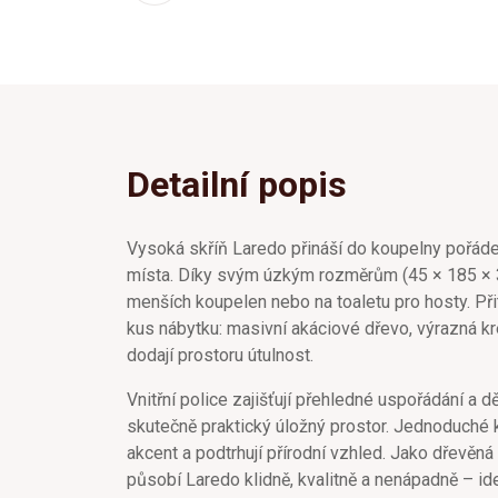
Detailní popis
Vysoká skříň Laredo přináší do koupelny pořáde
místa. Díky svým úzkým rozměrům (45 × 185 × 
menších koupelen nebo na toaletu pro hosty. Př
kus nábytku: masivní akáciové dřevo, výrazná kr
dodají prostoru útulnost.
Vnitřní police zajišťují přehledné uspořádání a dě
skutečně praktický úložný prostor. Jednoduché
akcent a podtrhují přírodní vzhled. Jako dřevěn
působí Laredo klidně, kvalitně a nenápadně – ideá