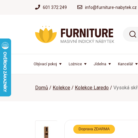
601 372 249
info@furniture-nabytek.cz
Obývací pokoj
Ložnice
Jídelna
Kancelář
Domů
Kolekce
Kolekce Laredo
Vysoká skř
Doprava ZDARMA