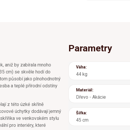
Parametry
k, aniž by zabírala mnoho
Váha:
35 cm) se skvěle hodí do
44 kg
itom působí jako plnohodnotný
esba a teplé přírodní odstíny
Materiál:
Dřevo - Akácie
lají z této úzké skříně
 kovové úchytky dodávají jemný
Šířka:
á skříňka ve venkovském stylu
45 cm
lní pro interiéry, které