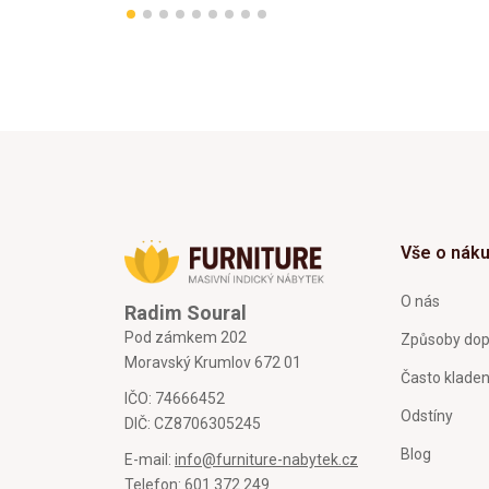
Vše o nák
O nás
Radim Soural
Pod zámkem 202
Způsoby dop
Moravský Krumlov 672 01
Často klade
IČO: 74666452
Odstíny
DIČ: CZ8706305245
Blog
E-mail:
info@furniture-nabytek.cz
Telefon:
601 372 249