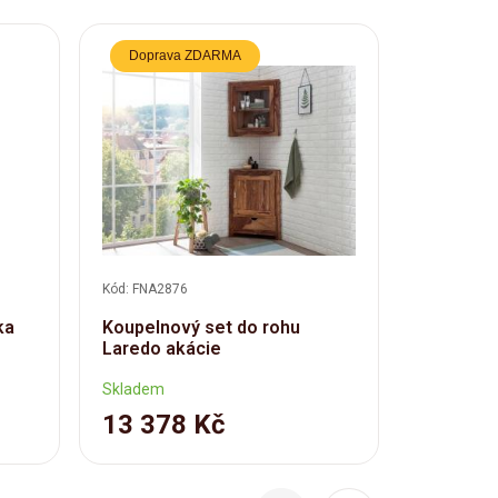
Doprava ZDARMA
Kód: FNA2876
Kód: FNA28
ka
Koupelnový set do rohu
Nástěnná
Laredo akácie
Laredo a
Skladem
Skladem
13 378 Kč
4 508