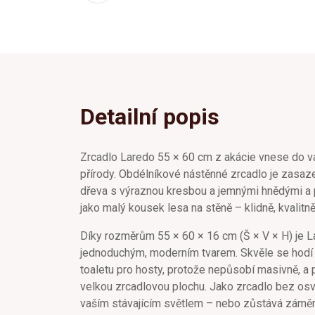
Detailní popis
Zrcadlo Laredo 55 × 60 cm z akácie vnese do v
přírody. Obdélníkové nástěnné zrcadlo je zasa
dřeva s výraznou kresbou a jemnými hnědými a p
jako malý kousek lesa na stěně – klidně, kvalitn
Díky rozměrům 55 × 60 × 16 cm (Š × V × H) je L
jednoduchým, moderním tvarem. Skvěle se hodí
toaletu pro hosty, protože nepůsobí masivně, a 
velkou zrcadlovou plochu. Jako zrcadlo bez os
vaším stávajícím světlem – nebo zůstává záměrn