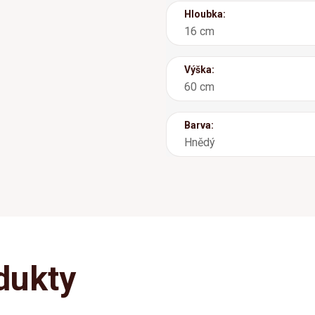
Hloubka:
16 cm
Výška:
60 cm
Barva:
Hnědý
dukty