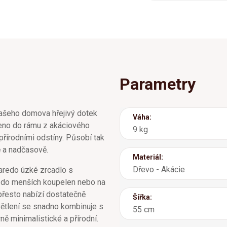
Parametry
ašeho domova hřejivý dotek
Váha:
zeno do rámu z akáciového
9 kg
řírodními odstíny. Působí tak
ě a nadčasově.
Materiál:
Dřevo - Akácie
aredo úzké zrcadlo s
 do menších koupelen nebo na
přesto nabízí dostatečně
Šířka:
větlení se snadno kombinuje s
55 cm
ě minimalistické a přírodní.