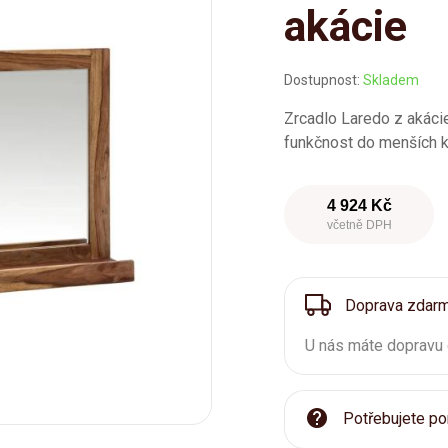
akácie
Dostupnost:
Skladem
Zrcadlo Laredo z akácie 
funkčnost do menších 
4 924 Kč
včetně DPH
Doprava zdar
U nás máte dopravu
Potřebujete po