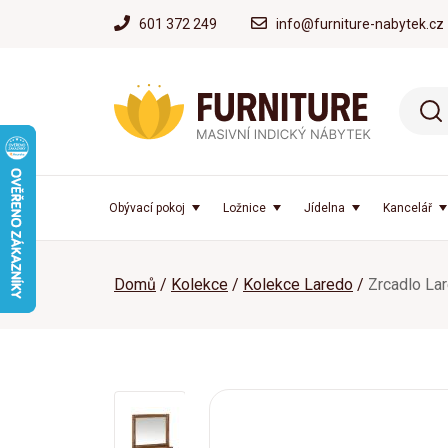
601 372 249
info@furniture-nabytek.cz
Obývací pokoj
Ložnice
Jídelna
Kancelář
Domů
Kolekce
Kolekce Laredo
Zrcadlo La