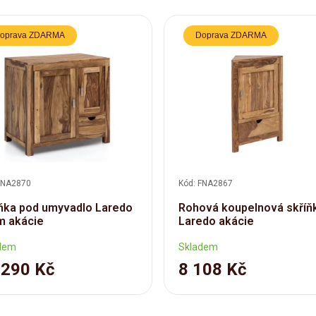
oprava ZDARMA
Doprava ZDARMA
FNA2870
Kód: FNA2867
ňka pod umyvadlo Laredo
Rohová koupelnová skříň
m akácie
Laredo akácie
dem
Skladem
 290 Kč
8 108 Kč