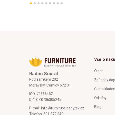
Vše o nák
O nás
Radim Soural
Pod zámkem 202
Způsoby dop
Moravský Krumlov 672 01
Často klade
IČO: 74666452
Odstíny
DIČ: CZ8706305245
Blog
E-mail:
info@furniture-nabytek.cz
Telefon:
601 372 249