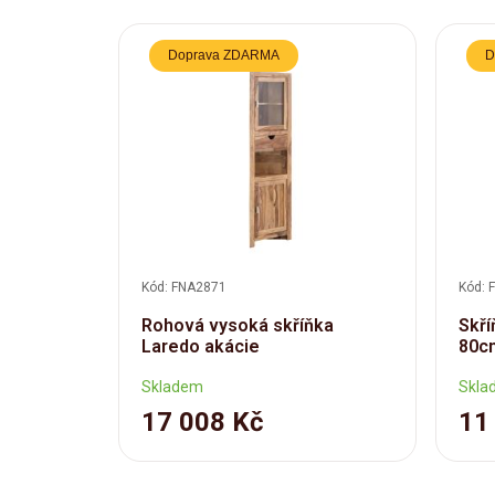
Doprava ZDARMA
D
Kód: FNA2871
Kód: 
Rohová vysoká skříňka
Skří
Laredo akácie
80c
Skladem
Skla
17 008 Kč
11