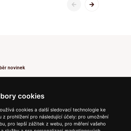
běr novinek
ormace o Novinkách a užitečné rady max. 1x za
den
bory cookies
Odebírat
užívá cookies a další sledovací technologie ke
 z prohlížení pro následující účely:
pro umožnění
vrzením odběru současně souhlasíte s našimi podmínkami o
raně soukromí
a současně nám udělujete souhlas se
ebu
,
pro lepší zážitek z webu
,
pro měření vašeho
íláním obchodních e-mailů.
a služby a pro personalizaci marketingových