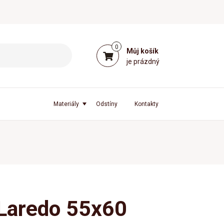
0
Můj košík
je prázdný
Materiály
Odstíny
Kontakty
 Laredo 55x60