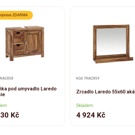
oprava ZDARMA
FNA2858
Kód: FNA2859
ňka pod umyvadlo Laredo
Zrcadlo Laredo 55x60 aká
cie
dem
Skladem
430 Kč
4 924 Kč