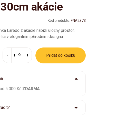
130cm akácie
Kód produktu:
FNA2873
ňka Laredo z akácie nabízí úložný prostor,
ici v elegantním přírodním designu.
Ks
Přídat do košíku
ma
 od 5 000 Kč
ZDARMA
radit?