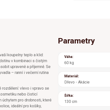
Parametry
ší koupelny teplo a klid:
Váha:
stínu v kombinaci s čistým
60 kg
sobit upraveně a příjemně. Se
vadla – ranní i večerní rutina
Materiál:
Dřevo - Akácie
rozdělení: vlevo i vpravo se
kosmetiku nebo čisticí
Šířka:
 úchytem pro drobnosti, které
130 cm
lice, ideální pro košíky,