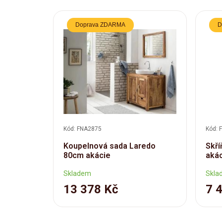
Doprava ZDARMA
D
Kód: FNA2875
Kód: 
Koupelnová sada Laredo
Skří
80cm akácie
aká
Skladem
Skla
13 378 Kč
7 