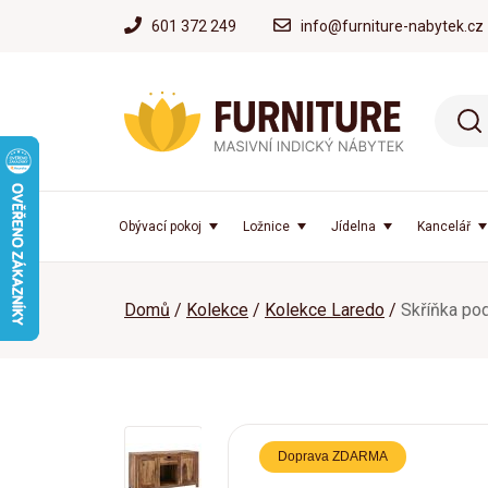
601 372 249
info@furniture-nabytek.cz
Obývací pokoj
Ložnice
Jídelna
Kancelář
Domů
Kolekce
Kolekce Laredo
Skříňka po
Doprava ZDARMA