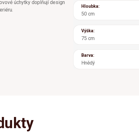
ovové úchytky doplňují design
Hloubka:
eriéru.
50 cm
Výška:
75 cm
Barva:
Hnědý
dukty