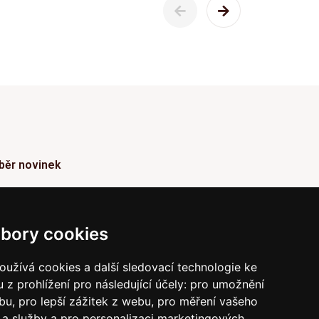
běr novinek
ormace o Novinkách a užitečné rady max. 1x za
den
bory cookies
Odebírat
užívá cookies a další sledovací technologie ke
 z prohlížení pro následující účely:
pro umožnění
vrzením odběru současně souhlasíte s našimi podmínkami o
raně soukromí
a současně nám udělujete souhlas se
ebu
,
pro lepší zážitek z webu
,
pro měření vašeho
íláním obchodních e-mailů.
a služby a pro personalizaci marketingových