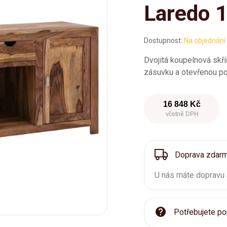
Laredo 
Dostupnost:
Na objednání
Dvojitá koupelnová skří
zásuvku a otevřenou pol
16 848 Kč
včetně DPH
Doprava zdar
U nás máte dopravu
Potřebujete po