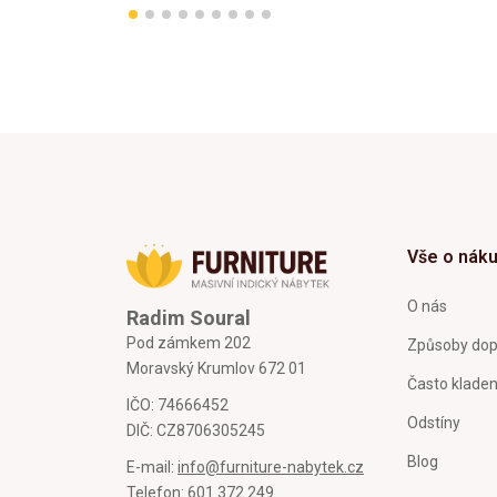
Vše o nák
O nás
Radim Soural
Pod zámkem 202
Způsoby dop
Moravský Krumlov 672 01
Často klade
IČO: 74666452
Odstíny
DIČ: CZ8706305245
Blog
E-mail:
info@furniture-nabytek.cz
Telefon:
601 372 249