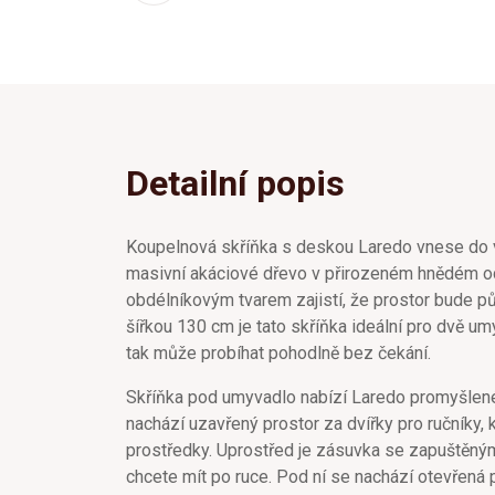
Detailní popis
Koupelnová skříňka s deskou Laredo vnese do va
masivní akáciové dřevo v přirozeném hnědém od
obdélníkovým tvarem zajistí, že prostor bude pů
šířkou 130 cm je tato skříňka ideální pro dvě umy
tak může probíhat pohodlně bez čekání.
Skříňka pod umyvadlo nabízí Laredo promyšlené 
nachází uzavřený prostor za dvířky pro ručníky, 
prostředky. Uprostřed je zásuvka se zapuštěným
chcete mít po ruce. Pod ní se nachází otevřená po