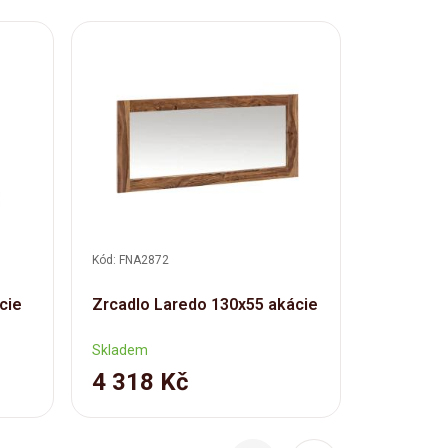
Doprav
Kód: FNA2872
Kód: FNA28
Koupelno
cie
Zrcadlo Laredo 130x55 akácie
Laredo a
Skladem
Skladem
4 318 Kč
13 37