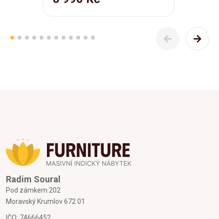
Radim Soural
Pod zámkem 202
Moravský Krumlov 672 01
IČO: 74666452