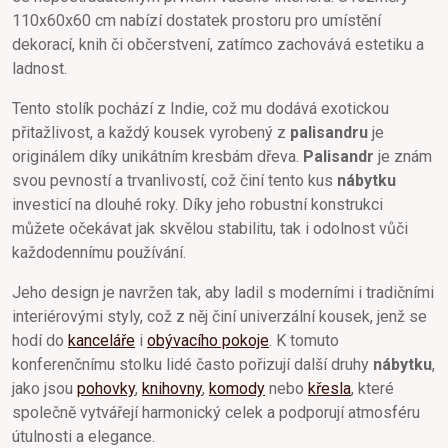
110x60x60 cm nabízí dostatek prostoru pro umístění
dekorací, knih či občerstvení, zatímco zachovává estetiku a
ladnost.
Tento stolík pochází z Indie, což mu dodává exotickou
přitažlivost, a každý kousek vyrobený z
palisandru
je
originálem díky unikátním kresbám dřeva.
Palisandr
je znám
svou pevností a trvanlivostí, což činí tento kus
nábytku
investicí na dlouhé roky. Díky jeho robustní konstrukci
můžete očekávat jak skvělou stabilitu, tak i odolnost vůči
každodennímu používání.
Jeho design je navržen tak, aby ladil s moderními i tradičními
interiérovými styly, což z něj činí univerzální kousek, jenž se
hodí do
kanceláře
i
obývacího pokoje
. K tomuto
konferenčnímu stolku lidé často pořizují další druhy
nábytku
,
jako jsou
pohovky
,
knihovny
,
komody
nebo
křesla
, které
společně vytvářejí harmonický celek a podporují atmosféru
útulnosti a elegance.