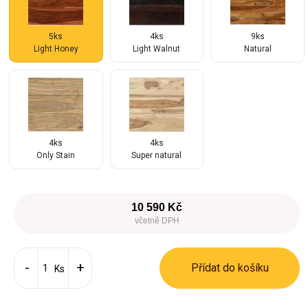
5ks
4ks
9ks
Light Honey
Light Walnut
Natural
4ks
4ks
Only Stain
Super natural
10 590 Kč
včetně DPH
Přídat do košíku
Ks