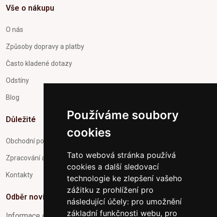
Vše o nákupu
O nás
Způsoby dopravy a platby
Často kladené dotazy
Odstíny
Blog
Používáme soubory
Důležité
cookies
Obchodní podmínky
Tato webová stránka používá
Zpracování a ochrana osobních údajů
cookies a další sledovací
Kontakty
technologie ke zlepšení vašeho
zážitku z prohlížení pro
Odběr novinek
následující účely:
pro umožnění
základní funkčnosti webu
,
pro
Informace o Novinkách a užitečné rady max. 1x za týden