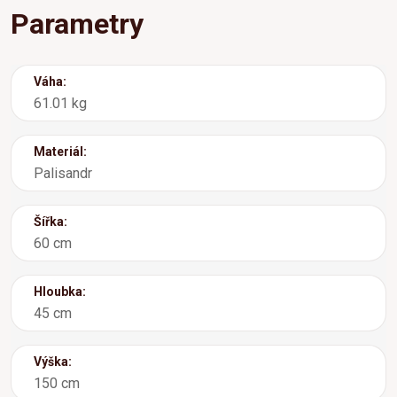
Parametry
Váha:
61.01 kg
Materiál:
Palisandr
Šířka:
60 cm
Hloubka:
45 cm
Výška:
150 cm