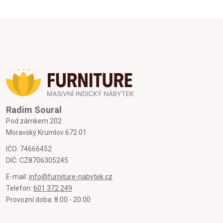
Radim Soural
Pod zámkem 202
Moravský Krumlov 672 01
IČO: 74666452
DIČ: CZ8706305245
E-mail:
info@furniture-nabytek.cz
Telefon:
601 372 249
Provozní doba: 8:00 - 20:00