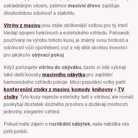
uskladněným věcem, zatímco
masivní dřevo
zajišťuje
dlouhodobou odolnost a stabilitu.
Vitríny z masivu
jsou stále oblíbenější volbou pro ty, kteří
hledají spojení funkčnosti a estetického vzhledu. Palisandr,
používaný na výrobu tohoto kusu, je známý svou tvrdostí a
odolností vůči opotřebení, což z něj dělá skvělou investici
pro jakýkoliv
obývací pokoj
.
Když pořizujete
vitrínu do obýváku
, často si lidé vybírají
také další kousky
masivního nábytku
pro zajištění
harmonického vzhledu pokoje. Mezi populární volby patří
konferenční stolky z masivu
,
komody
,
knihovny
a
TV
stolky
. Tyto kusy nejenže esteticky ladí s vitrínou, ale rovněž
poskytují dostatek úložného prostoru a dodávají místnosti
jednotný, elegantní vzhled.
Pokud máte zájem o
rustikální nábytek
, naše nabídka vás
jistě potěší.