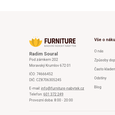
Vše o nák
O nás
Radim Soural
Pod zámkem 202
Způsoby dop
Moravský Krumlov 672 01
Často klade
IČO: 74666452
Odstíny
DIČ: CZ8706305245
Blog
E-mail:
info@furniture-nabytek.cz
Telefon:
601 372 249
Provozní doba: 8:00 - 20:00