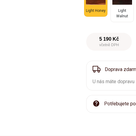
Light Honey
Light
Walnut
5 190 Kč
včetně DPH
Doprava zdar
U nás máte dopravu
Potřebujete po