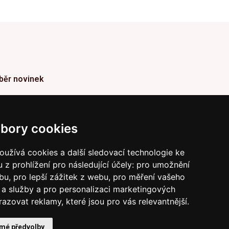
běr novinek
ormace o Novinkách a užitečné rady max. 1x za
den
bory cookies
Odebírat
užívá cookies a další sledovací technologie ke
 z prohlížení pro následující účely:
pro umožnění
vrzením odběru současně souhlasíte s našimi podmínkami o
raně soukromí
a současně nám udělujete souhlas se
ebu
,
pro lepší zážitek z webu
,
pro měření vašeho
íláním obchodních e-mailů.
a služby a pro personalizaci marketingových
razovat reklamy, které jsou pro vás relevantnější
.
 mé předvolby