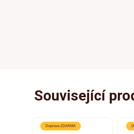
Související pro
Doprava ZDARMA
D