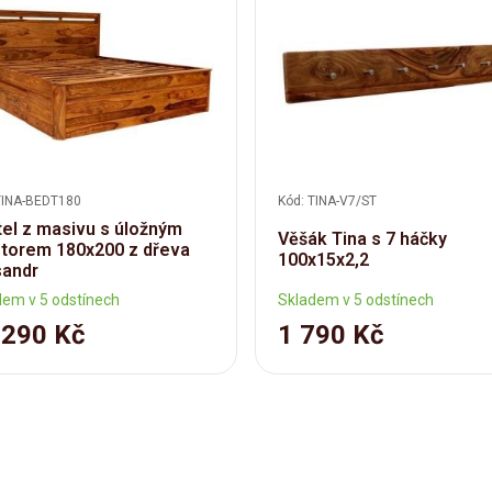
TINA-BEDT180
Kód: TINA-V7/ST
el z masivu s úložným
Věšák Tina s 7 háčky
torem 180x200 z dřeva
100x15x2,2
sandr
dem v 5 odstínech
Skladem v 5 odstínech
 290 Kč
1 790 Kč