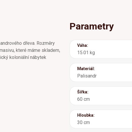
Parametry
isandrového dřeva. Rozměry
Váha:
 masivu, které máme skladem,
15.01 kg
cký koloniální nábytek
Materiál:
Palisandr
Šířka:
60 cm
Hloubka:
30 cm