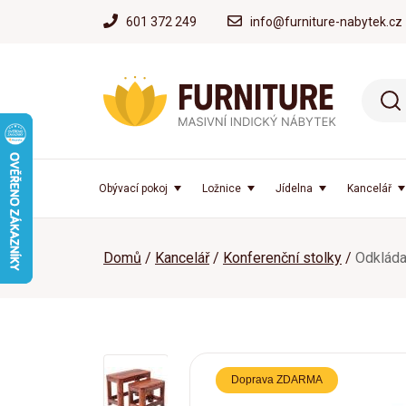
601 372 249
info@furniture-nabytek.cz
Obývací pokoj
Ložnice
Jídelna
Kancelář
Domů
Kancelář
Konferenční stolky
Odkláda
Doprava ZDARMA