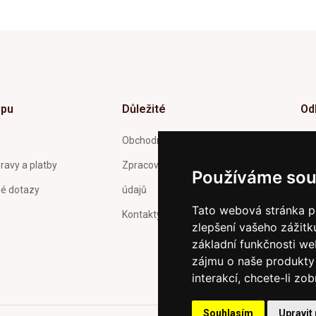
upu
Důležité
Od
Inf
Obchodní podmínky
tý
ravy a platby
Zpracování a ochrana osobních
Používáme sou
né dotazy
údajů
Tato webová stránka po
Kontakty
zlepšení vašeho zážitku
Pot
Och
základní funkčnosti w
zas
zájmu o naše produkty 
interakcí
,
chcete-li zob
Souhlasím
Upravit