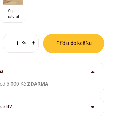
Super
natural
Ks
Přídat do košíku
ma
 od 5 000 Kč
ZDARMA
radit?