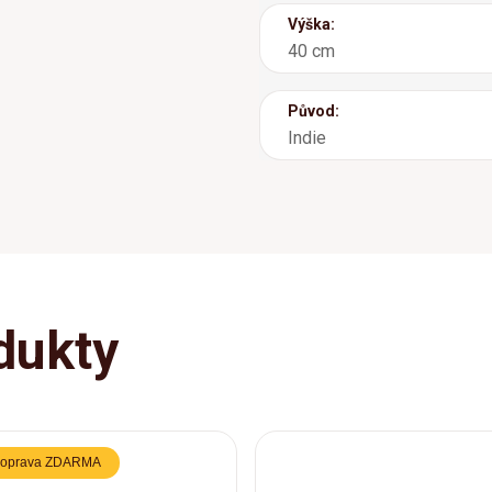
Výška:
40 cm
Původ:
Indie
dukty
oprava ZDARMA