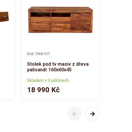
Kód: TINA-TVT
Kód: TINA-T
Stolek pod tv masiv z dřeva
Stolek p
palisandr 160x60x45
palisand
Skladem v 5 odstínech
Skladem v 
18 990 Kč
17 89