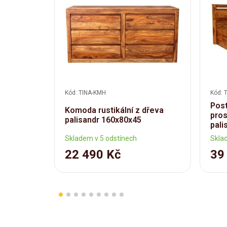
Kód: TINA-KMH
Kód: 
Post
Komoda rustikální z dřeva
pros
palisandr 160x80x45
pali
Skladem v 5 odstínech
Skla
22 490 Kč
39