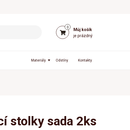
0
Můj košík
je prázdný
Materiály
Odstíny
Kontakty
í stolky sada 2ks