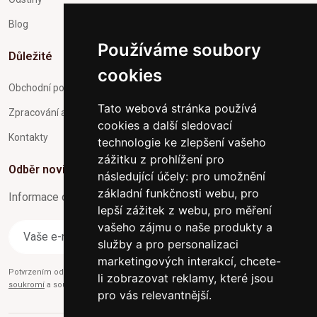
Blog
Používáme soubory
Důležité
cookies
Obchodní podmínky
Tato webová stránka používá
Zpracování a ochrana osobních údajů
cookies a další sledovací
Kontakty
technologie ke zlepšení vašeho
zážitku z prohlížení pro
Odběr novinek
následující účely:
pro umožnění
základní funkčnosti webu
,
pro
Informace o Novinkách a užitečné rady max. 1x za týden
lepší zážitek z webu
,
pro měření
vašeho zájmu o naše produkty a
Odebírat
služby a pro personalizaci
marketingových interakcí
,
chcete-
Potvrzením odběru současně souhlasíte s našimi podmínkami o
Ochraně
li zobrazovat reklamy, které jsou
soukromí
a současně nám udělujete souhlas se zasíláním obchodních e-mailů.
pro vás relevantnější
.