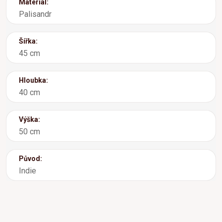
Materiál:
Palisandr
Šířka:
45 cm
Hloubka:
40 cm
Výška:
50 cm
Původ:
Indie