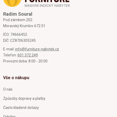
Radim Soural
Pod zámkem 202
Moravský Krumlov 672 01
IČO: 74666452
DIČ: CZ8706305245
E-mail:
info@furniture-nabytek.cz
Telefon:
601 372 249
Provozní doba: 8:00 - 20:00
Vše o nákupu
O nás
Způsoby dopravy a platby
Často kladené dotazy
Odstíny