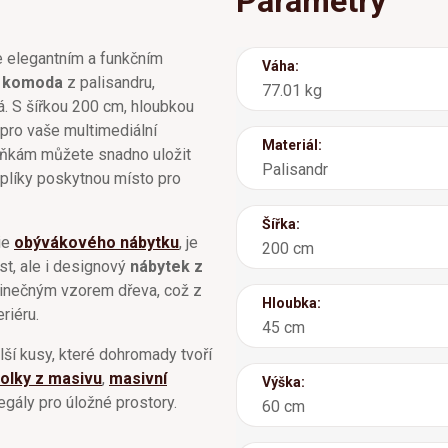
Parametry
e elegantním a funkčním
Váha:
í komoda
z palisandru,
77.01 kg
ká. S šířkou 200 cm, hloubkou
pro vaše multimediální
Materiál:
říňkám můžete snadno uložit
Palisandr
šuplíky poskytnou místo pro
Šířka:
rie
obývákového nábytku
, je
200 cm
ost, ale i designový
nábytek z
edinečným vzorem dřeva, což z
Hloubka:
riéru.
45 cm
alší kusy, které dohromady tvoří
olky z masivu
,
masivní
Výška:
egály pro úložné prostory.
60 cm