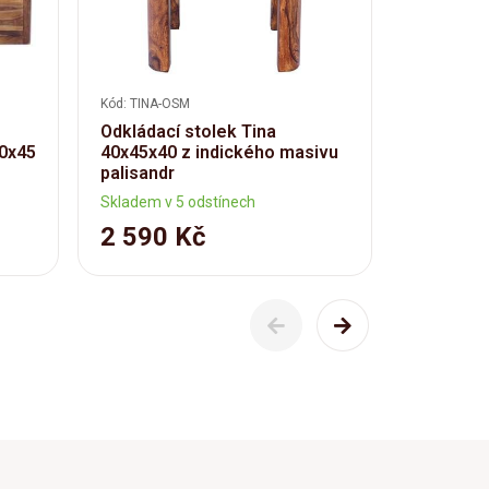
Kód: TINA-OSM
Kód: TINA-K
Odkládací stolek Tina
Masivni 
0x45
40x45x40 z indického masivu
masivu p
palisandr
Skladem v 5 odstínech
Skladem v 
2 590 Kč
13 79