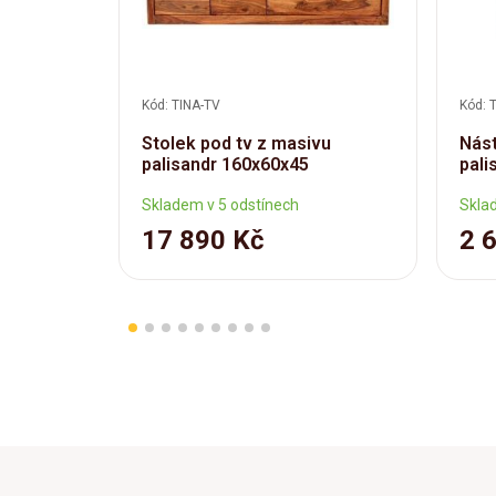
Kód: TINA-TV
Kód: 
Stolek pod tv z masivu
Nást
palisandr 160x60x45
pali
Skladem v 5 odstínech
Skla
17 890 Kč
2 