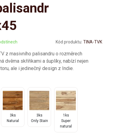
alisandr
x45
odstínech
Kód produktu:
TINA-TVK
TV z masivního palisandru o rozměrech
 dvěma skříňkami a šuplíky, nabízí nejen
oru, ale i jedinečný design z Indie.
3ks
3ks
1ks
Natural
Only Stain
Super
natural