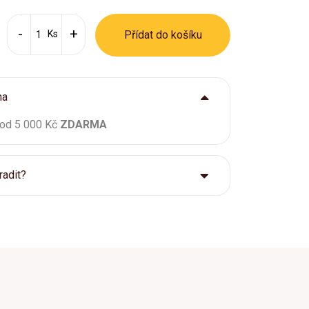
Ks
Přídat do košíku
ma
 od 5 000 Kč
ZDARMA
radit?