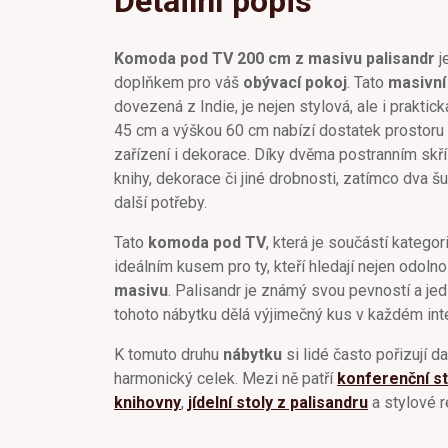
Detailní popis
Komoda pod TV 200 cm z masivu palisandr
j
doplňkem pro váš
obývací pokoj
. Tato
masivn
dovezená z Indie, je nejen stylová, ale i praktic
45 cm a výškou 60 cm nabízí dostatek prostoru 
zařízení i dekorace. Díky dvěma postranním sk
knihy, dekorace či jiné drobnosti, zatímco dva 
další potřeby.
Tato
komoda pod TV
, která je součástí katego
ideálním kusem pro ty, kteří hledají nejen odoln
masivu
. Palisandr je známý svou pevností a j
tohoto nábytku dělá výjimečný kus v každém inte
K tomuto druhu
nábytku
si lidé často pořizují d
harmonický celek. Mezi ně patří
konferenční st
knihovny
,
jídelní stoly z palisandru
a stylové r