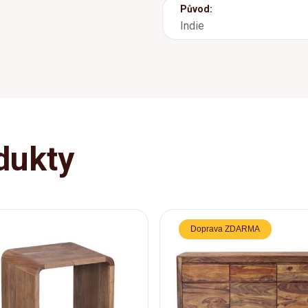
Původ:
Indie
dukty
Doprava ZDARMA