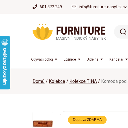
601 372 249
info@furniture-nabytek.cz
Obývací pokoj
Ložnice
Jídelna
Kancelář
Domů
Kolekce
Kolekce TINA
Komoda pod t
Doprava ZDARMA