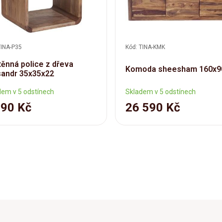
TINA-P35
Kód: TINA-KMK
ěnná police z dřeva
Komoda sheesham 160x9
sandr 35x35x22
dem v 5 odstínech
Skladem v 5 odstínech
690 Kč
26 590 Kč