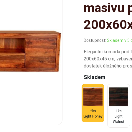
masivu p
200x60
Dostupnost:
Skladem v 5 
Elegantní komoda pod 
200x60x45 cm, vybavená
dostatek úložného prost
Skladem
2ks
1ks
Light Honey
Light
Walnut