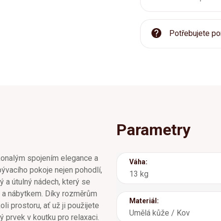
Potřebujete po
Parametry
konalým spojením elegance a
Váha:
bývacího pokoje nejen pohodlí,
13 kg
ý a útulný nádech, který se
y a nábytkem. Díky rozměrům
Materiál:
i prostoru, ať už ji použijete
Umělá kůže / Kov
 prvek v koutku pro relaxaci.