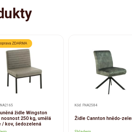
dukty
oprava ZDARMA
FNA2165
Kód: FNA2584
uněná židle Wingston
 nosnost 250 kg, umělá
Židle Cannton hnědo-zel
 / kov, šedozelená
dem
Skladem