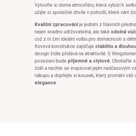
Vytvořte si doma atmosféru, která vybízí k setká
užijte si společné chvíle v pohodlí, které vám ži
Kvalitní zpracování
je jedním z hlavních předno
nejen snadno udržovatelná, ale také
odolná vůč
což z ní činí ideální volbu pro domácnosti s dě
Kovová konstrukce zajišťuje
stabilitu a dlouho
design židle přidává na atraktivitě. S Wingstone
posezení bude
příjemné a stylové
. Obohaťte s
židli a nechte se inspirovat jejím nadčasovým v
nákupu a dopřejte si kousek, který promění vá
elegance
.