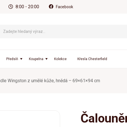
8:00 - 20:00
Facebook
Předsíň
Koupelna
Kolekce
Křesla Chesterfield
idle Wingston z umělé kůže, hnědá – 69×61×94 cm
Čalouně