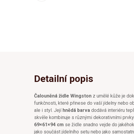
Detailní popis
Čalouněná židle Wingston
z umělé kůže je do
funkčnosti, které přinese do vaší jídelny nebo o
ale i styl. Její
hnědá barva
dodává interiéru tepl
skvěle kombinuje s různými dekorativními prvk
69×61×94 cm
se židle snadno vejde do jakéhokol
jako součást jídelního setu nebo jako samostatný