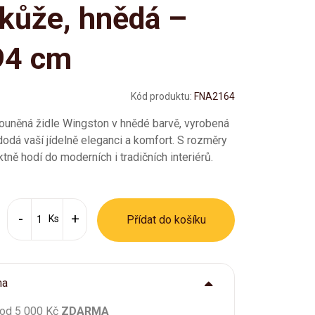
kůže, hnědá –
94 cm
Kód produktu:
FNA2164
louněná židle Wingston v hnědé barvě, vyrobená
 dodá vaší jídelně eleganci a komfort. S rozměry
ě hodí do moderních i tradičních interiérů.
Ks
Přídat do košíku
ma
 od 5 000 Kč
ZDARMA