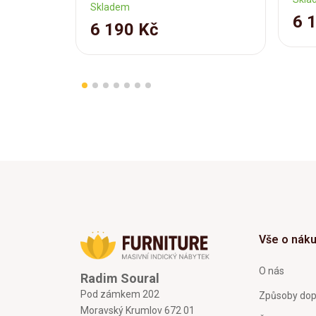
Skladem
6 
6 190 Kč
Vše o nák
O nás
Radim Soural
Pod zámkem 202
Způsoby dop
Moravský Krumlov 672 01