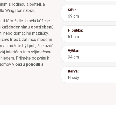
ním s rodinou a přáteli, a
Šířka:
dle Wingston nabízí.
69 cm
stí této židle. Umělá kůže je
i každodennímu opotřebení
,
Hloubka:
tmi nebo domácími mazlíčky.
61 cm
u životnost
, zatímco moderní
m si můžete být jisti, že každé
Výška:
vůj interiér o tuto výjimečnou
94 cm
zhledem. Přijměte pozvání k
š domov v
oázu pohodlí a
Barva:
Hnědý