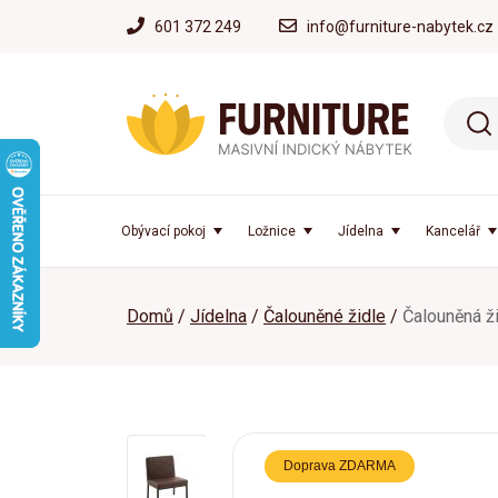
601 372 249
info@furniture-nabytek.cz
Obývací pokoj
Ložnice
Jídelna
Kancelář
Domů
Jídelna
Čalouněné židle
Čalouněná ž
Doprava ZDARMA