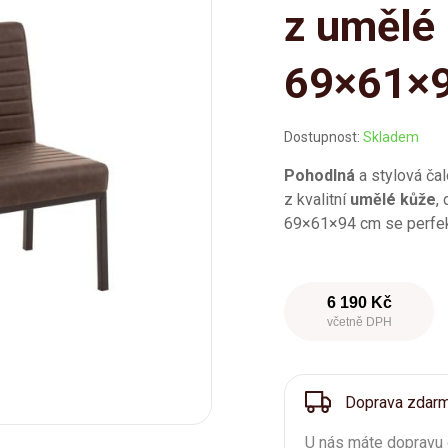
z umělé 
69×61×
Dostupnost:
Skladem
Pohodlná
a stylová ča
z kvalitní
umělé kůže
,
69×61×94 cm se perfektn
6 190 Kč
včetně DPH
Doprava zdar
U nás máte dopravu