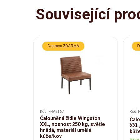
Související pro
Doprava ZDARMA
D
Kód: FNA2167
Kód: 
Čalouněná židle Wingston
Čalo
XXL, nosnost 250 kg, světle
XXL,
hnědá, materiál umělá
kůže
kůže/kov
Skla