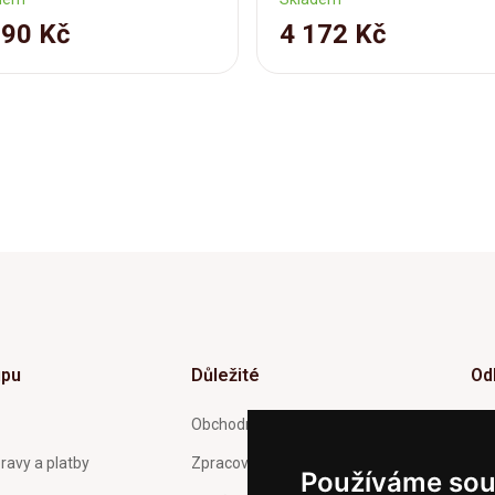
190 Kč
4 172 Kč
upu
Důležité
Od
Inf
Obchodní podmínky
tý
ravy a platby
Zpracování a ochrana osobních
Používáme sou