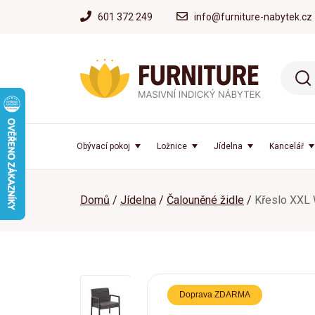
601 372 249
info@furniture-nabytek.cz
Obývací pokoj
Ložnice
Jídelna
Kancelář
Domů
Jídelna
Čalouněné židle
Křeslo XXL
Doprava ZDARMA