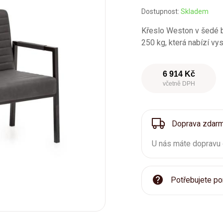
Dostupnost:
Skladem
Křeslo Weston v šedé ba
250 kg, která nabízí vy
6 914 Kč
včetně DPH
Doprava zdar
U nás máte dopravu
Potřebujete po