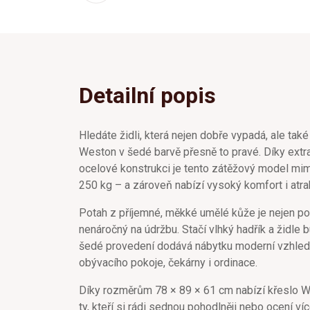
Detailní popis
Hledáte židli, která nejen dobře vypadá, ale také
Weston v šedé barvě přesně to pravé. Díky extr
ocelové konstrukci je tento zátěžový model mi
250 kg – a zároveň nabízí vysoký komfort i atrak
Potah z příjemné, měkké umělé kůže je nejen po
nenáročný na údržbu. Stačí vlhký hadřík a židle 
šedé provedení dodává nábytku moderní vzhled,
obývacího pokoje, čekárny i ordinace.
Díky rozměrům 78 × 89 × 61 cm nabízí křeslo W
ty, kteří si rádi sednou pohodlněji nebo ocení v