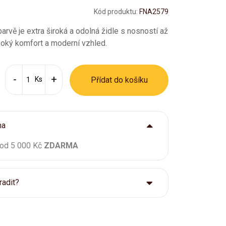
Kód produktu:
FNA2579
rvě je extra široká a odolná židle s nosností až
soký komfort a moderní vzhled.
Ks
Přídat do košíku
ma
 od 5 000 Kč
ZDARMA
radit?