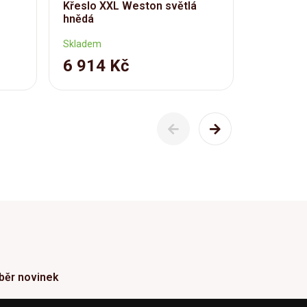
Křeslo XXL Weston světlá
područka
hnědá
umělá ků
Skladem
Skladem
6 914 Kč
6 690
běr novinek
ormace o Novinkách a užitečné rady max. 1x za