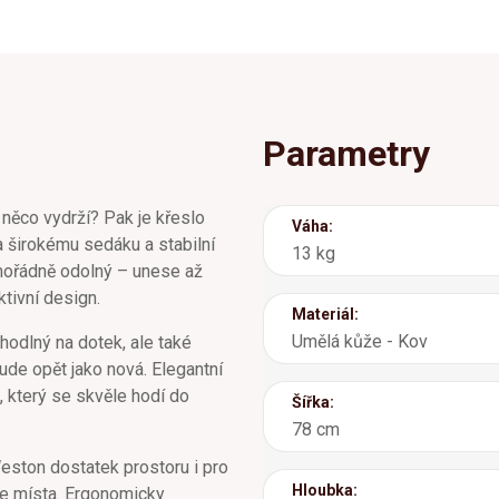
Parametry
 něco vydrží? Pak je křeslo
Váha:
a širokému sedáku a stabilní
13 kg
mořádně odolný – unese až
tivní design.
Materiál:
Umělá kůže - Kov
hodlný na dotek, ale také
bude opět jako nová. Elegantní
 který se skvěle hodí do
Šířka:
78 cm
eston dostatek prostoru i pro
Hloubka:
íce místa. Ergonomicky