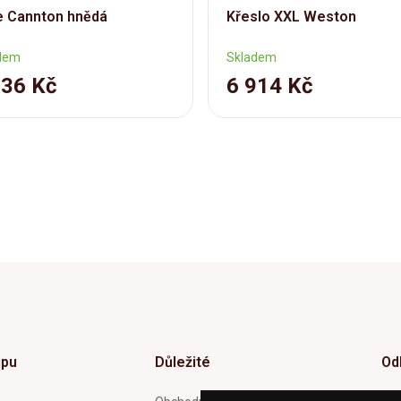
e Cannton hnědá
Křeslo XXL Weston
dem
Skladem
736 Kč
6 914 Kč
upu
Důležité
Od
Inf