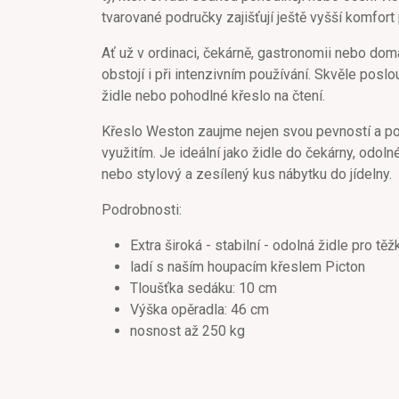
tvarované područky zajišťují ještě vyšší komfort 
Ať už v ordinaci, čekárně, gastronomii nebo dom
obstojí i při intenzivním používání. Skvěle poslou
židle nebo pohodlné křeslo na čtení.
Křeslo Weston zaujme nejen svou pevností a poh
využitím. Je ideální jako židle do čekárny, odol
nebo stylový a zesílený kus nábytku do jídelny.
Podrobnosti:
Extra široká - stabilní - odolná židle pro tě
ladí s naším houpacím křeslem Picton
Tloušťka sedáku: 10 cm
Výška opěradla: 46 cm
nosnost až 250 kg