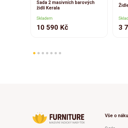
Sada 2 masivních barových
Židl
židlí Kerala
Skladem
Skla
10 590 Kč
3 
Vše o nák