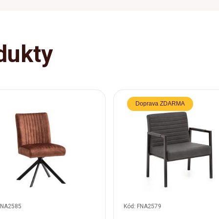
dukty
Doprava ZDARMA
FNA2585
Kód: FNA2579