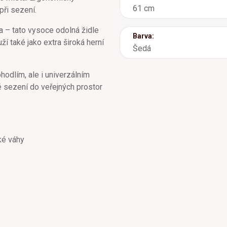
61 cm
při sezení.
a – tato vysoce odolná židle
Barva:
ží také jako extra široká herní
Šedá
odlím, ale i univerzálním
né sezení do veřejných prostor
žké váhy