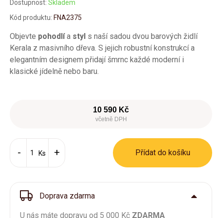
Dostupnost:
Skladem
Kód produktu:
FNA2375
Objevte
pohodlí
a
styl
s naší sadou dvou barových židlí
Kerala z masivního dřeva. S jejich robustní konstrukcí a
elegantním designem přidají šmrnc každé moderní i
klasické jídelně nebo baru.
10 590 Kč
včetně DPH
Přídat do košíku
Ks
Doprava zdarma
U nás máte dopravu od 5 000 Kč
ZDARMA