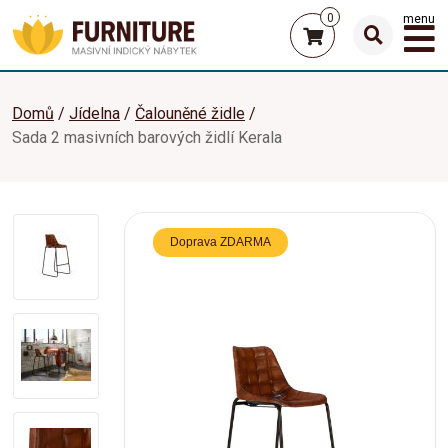
0
menu
Domů
Jídelna
Čalouněné židle
Sada 2 masivních barových židlí Kerala
Doprava ZDARMA