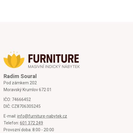
Radim Soural
Pod zámkem 202
Moravský Krumlov 672 01
IČO: 74666452
DIČ: CZ8706305245
E-mail:
info@furniture-nabytek.cz
Telefon:
601 372 249
Provozní doba: 8:00 - 20:00