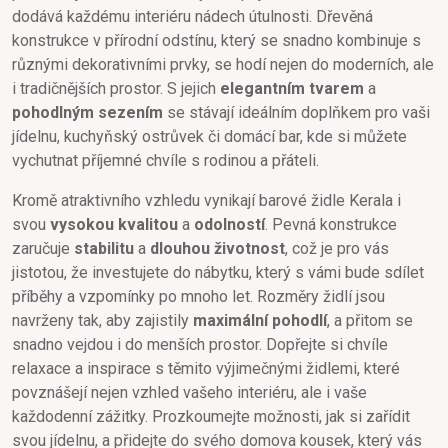
dodává každému interiéru nádech útulnosti. Dřevěná
konstrukce v přírodní odstínu, který se snadno kombinuje s
různými dekorativními prvky, se hodí nejen do moderních, ale
i tradičnějších prostor. S jejich
elegantním tvarem
a
pohodlným sezením
se stávají ideálním doplňkem pro vaši
jídelnu, kuchyňský ostrůvek či domácí bar, kde si můžete
vychutnat příjemné chvíle s rodinou a přáteli.
Kromě atraktivního vzhledu vynikají barové židle Kerala i
svou
vysokou kvalitou
a
odolností
. Pevná konstrukce
zaručuje
stabilitu
a
dlouhou životnost
, což je pro vás
jistotou, že investujete do nábytku, který s vámi bude sdílet
příběhy a vzpomínky po mnoho let. Rozměry židlí jsou
navrženy tak, aby zajistily
maximální pohodlí
, a přitom se
snadno vejdou i do menších prostor. Dopřejte si chvíle
relaxace a inspirace s těmito výjimečnými židlemi, které
povznášejí nejen vzhled vašeho interiéru, ale i vaše
každodenní zážitky. Prozkoumejte možnosti, jak si zařídit
svou jídelnu, a přidejte do svého domova kousek, který vás