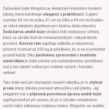
Čalouněná židle Wingston je skutečným klenotem moderní
jídelny, která kombinuje
eleganci
a
praktičnost
. S jejími
rozměry 69 cm na výšku, 61 cm na šířku a 94 cm na hloubku
se stává ideálním doplňkem pro širokou škálu interiérů.
Šedá barva umělé kůže
dodává židli nadčasový vzhled,
který se skvěle hodí do minimalistických i industriálních
prostorů.
Kovový rám
zajišťuje stabilitu a robustnost,
přičemž nosnost až 250 kg je příslibem, že si na ní pohodlně
posedí každý. Díky
pečlivému zpracování
a
kvalitním
materiálům
je židle odolná vůči každodennímu opotřebení,
což ji činí ideální volbou pro rodinné večeře i formální
setkání.
Tato židle není jen obyčejným kusem nábytku; je to
stylový
prvek
, který dokáže proměnit atmosféru vaší jídelny. Její
elegantní tvar a
příjemná povrchová úprava umělé kůže
zajišťují komfort při sezení, ať už si užíváte romantickou
večeři nebo zábavnou rodinnou oslavu. Wingston se snadno