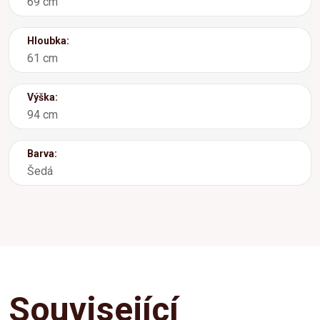
69 cm
Hloubka:
61 cm
Výška:
94 cm
Barva:
Šedá
Související