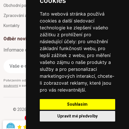
cookies
Obchodní podmínky
Tato webová stránka používá
Zpracování a ochrana osobních údajů
cookies a další sledovací
Kontakty
technologie ke zlepšení vašeho
zážitku z prohlížení pro
Odběr novinek
následující účely:
pro umožnění
základní funkčnosti webu
,
pro
Informace o Novinkách a užitečné rady max. 1x za týden
lepší zážitek z webu
,
pro měření
vašeho zájmu o naše produkty a
Odebírat
služby a pro personalizaci
marketingových interakcí
,
chcete-
Potvrzením odběru současně souhlasíte s našimi podmínkami o
Ochraně
li zobrazovat reklamy, které jsou
soukromí
a současně nám udělujete souhlas se zasíláním obchodních e-mailů.
pro vás relevantnější
.
Souhlasím
© 2026 Furniture-nabytek.cz - Všechna práva vyhrazena.
Upravit mé předvolby