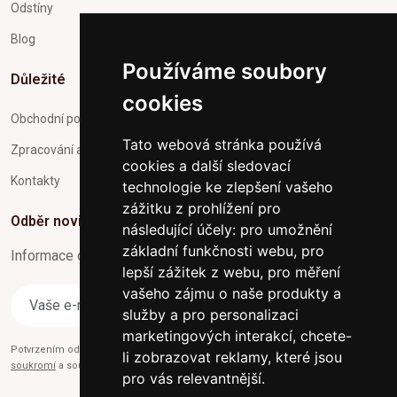
Odstíny
Blog
Používáme soubory
Důležité
cookies
Obchodní podmínky
Tato webová stránka používá
Zpracování a ochrana osobních údajů
cookies a další sledovací
Kontakty
technologie ke zlepšení vašeho
zážitku z prohlížení pro
Odběr novinek
následující účely:
pro umožnění
základní funkčnosti webu
,
pro
Informace o Novinkách a užitečné rady max. 1x za týden
lepší zážitek z webu
,
pro měření
vašeho zájmu o naše produkty a
Odebírat
služby a pro personalizaci
marketingových interakcí
,
chcete-
Potvrzením odběru současně souhlasíte s našimi podmínkami o
Ochraně
li zobrazovat reklamy, které jsou
soukromí
a současně nám udělujete souhlas se zasíláním obchodních e-mailů.
pro vás relevantnější
.