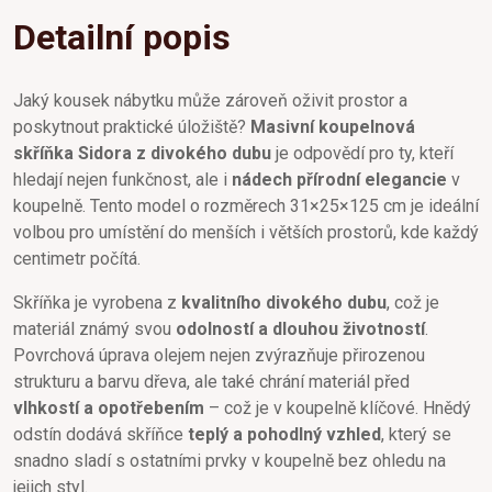
Detailní popis
Jaký kousek nábytku může zároveň oživit prostor a
poskytnout praktické úložiště?
Masivní koupelnová
skříňka Sidora z divokého dubu
je odpovědí pro ty, kteří
hledají nejen funkčnost, ale i
nádech přírodní elegancie
v
koupelně. Tento model o rozměrech 31×25×125 cm je ideální
volbou pro umístění do menších i větších prostorů, kde každý
centimetr počítá.
Skříňka je vyrobena z
kvalitního divokého dubu
, což je
materiál známý svou
odolností a dlouhou životností
.
Povrchová úprava olejem nejen zvýrazňuje přirozenou
strukturu a barvu dřeva, ale také chrání materiál před
vlhkostí a opotřebením
– což je v koupelně klíčové. Hnědý
odstín dodává skříňce
teplý a pohodlný vzhled
, který se
snadno sladí s ostatními prvky v koupelně bez ohledu na
jejich styl.