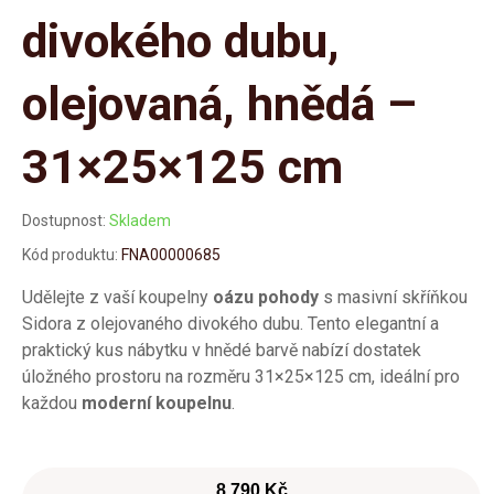
divokého dubu,
olejovaná, hnědá –
31×25×125 cm
Dostupnost:
Skladem
Kód produktu:
FNA00000685
Udělejte z vaší koupelny
oázu pohody
s masivní skříňkou
Sidora z olejovaného divokého dubu. Tento elegantní a
praktický kus nábytku v hnědé barvě nabízí dostatek
úložného prostoru na rozměru 31×25×125 cm, ideální pro
každou
moderní koupelnu
.
8 790 Kč