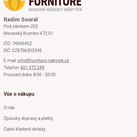
Radim Soural
Pod zámkem 202
Moravský Krumlov 672 01
IČO: 74666452
DIČ: CZ8706305245
E-mail:
info@furniture-nabytek.cz
Telefon:
601 372 249
Provozní doba: 8:00 - 20:00
Vše o nákupu
O nás
Způsoby dopravy a platby
Často kladené dotazy