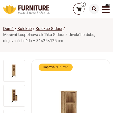
0
menu
Domů
Kolekce
Kolekce Sidora
Masivní koupelnová skříňka Sidora z divokého dubu,
olejovaná, hnědá – 31×25×125 cm
Doprava ZDARMA