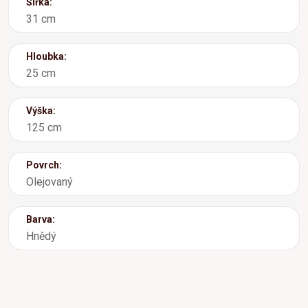
Šířka:
31 cm
Hloubka:
25 cm
Výška:
125 cm
Povrch:
Olejovaný
Barva:
Hnědý