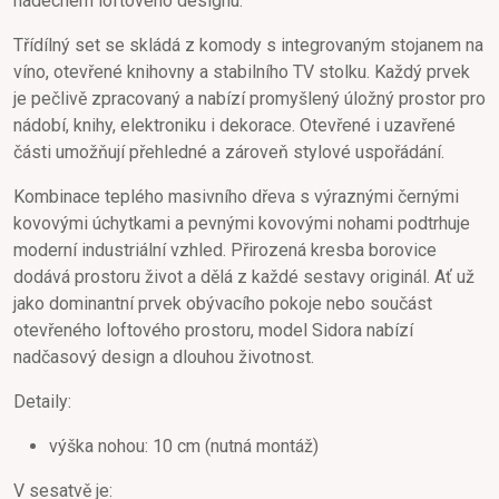
nádechem loftového designu.
Třídílný set se skládá z komody s integrovaným stojanem na
víno, otevřené knihovny a stabilního TV stolku. Každý prvek
je pečlivě zpracovaný a nabízí promyšlený úložný prostor pro
nádobí, knihy, elektroniku i dekorace. Otevřené i uzavřené
části umožňují přehledné a zároveň stylové uspořádání.
Kombinace teplého masivního dřeva s výraznými černými
kovovými úchytkami a pevnými kovovými nohami podtrhuje
moderní industriální vzhled. Přirozená kresba borovice
dodává prostoru život a dělá z každé sestavy originál. Ať už
jako dominantní prvek obývacího pokoje nebo součást
otevřeného loftového prostoru, model Sidora nabízí
nadčasový design a dlouhou životnost.
Detaily:
výška nohou: 10 cm (nutná montáž)
V sesatvě je: