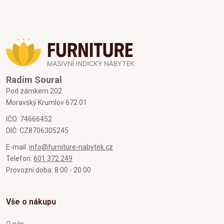
Radim Soural
Pod zámkem 202
Moravský Krumlov 672 01
IČO: 74666452
DIČ: CZ8706305245
E-mail:
info@furniture-nabytek.cz
Telefon:
601 372 249
Provozní doba: 8:00 - 20:00
Vše o nákupu
O nás