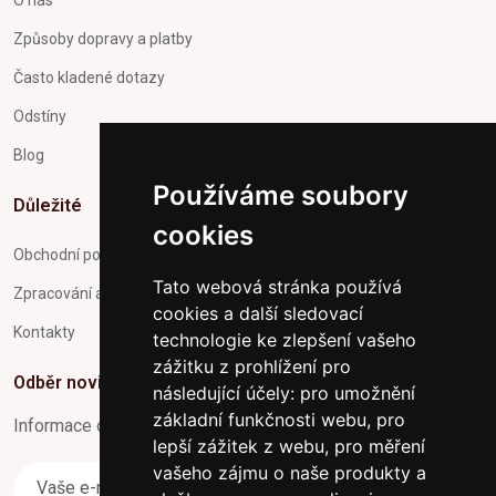
Způsoby dopravy a platby
Často kladené dotazy
Odstíny
Blog
Používáme soubory
Důležité
cookies
Obchodní podmínky
Tato webová stránka používá
Zpracování a ochrana osobních údajů
cookies a další sledovací
Kontakty
technologie ke zlepšení vašeho
zážitku z prohlížení pro
Odběr novinek
následující účely:
pro umožnění
základní funkčnosti webu
,
pro
Informace o Novinkách a užitečné rady max. 1x za týden
lepší zážitek z webu
,
pro měření
vašeho zájmu o naše produkty a
Odebírat