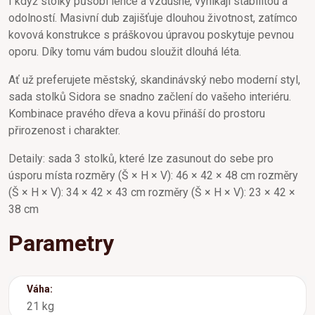
I když stolky působí lehce a vzdušně, vynikají stabilitou a
odolností. Masivní dub zajišťuje dlouhou životnost, zatímco
kovová konstrukce s práškovou úpravou poskytuje pevnou
oporu. Díky tomu vám budou sloužit dlouhá léta.
Ať už preferujete městský, skandinávský nebo moderní styl,
sada stolků Sidora se snadno začlení do vašeho interiéru.
Kombinace pravého dřeva a kovu přináší do prostoru
přirozenost i charakter.
Detaily: sada 3 stolků, které lze zasunout do sebe pro
úsporu místa rozměry (Š × H × V): 46 × 42 × 48 cm rozměry
(Š × H × V): 34 × 42 × 43 cm rozměry (Š × H × V): 23 × 42 ×
38 cm
Parametry
Váha:
21 kg