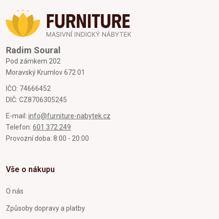
Radim Soural
Pod zámkem 202
Moravský Krumlov 672 01
IČO: 74666452
DIČ: CZ8706305245
E-mail:
info@furniture-nabytek.cz
Telefon:
601 372 249
Provozní doba: 8:00 - 20:00
Vše o nákupu
O nás
Způsoby dopravy a platby