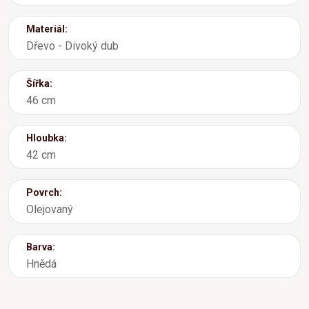
Materiál:
Dřevo - Divoký dub
Šířka:
46 cm
Hloubka:
42 cm
Povrch:
Olejovaný
Barva:
Hnědá