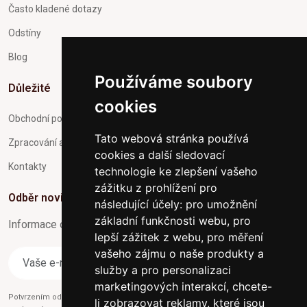
Často kladené dotazy
Odstíny
Blog
Používáme soubory
Důležité
cookies
Obchodní podmínky
Tato webová stránka používá
Zpracování a ochrana osobních údajů
cookies a další sledovací
Kontakty
technologie ke zlepšení vašeho
zážitku z prohlížení pro
Odběr novinek
následující účely:
pro umožnění
základní funkčnosti webu
,
pro
Informace o Novinkách a užitečné rady max. 1x za týden
lepší zážitek z webu
,
pro měření
vašeho zájmu o naše produkty a
Odebírat
služby a pro personalizaci
marketingových interakcí
,
chcete-
Potvrzením odběru současně souhlasíte s našimi podmínkami o
Ochraně
li zobrazovat reklamy, které jsou