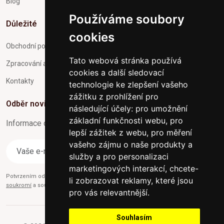
Blog
Používáme soubory
Důležité
cookies
Obchodní podmínky
Tato webová stránka používá
Zpracování a ochrana osobních údajů
cookies a další sledovací
Kontakty
technologie ke zlepšení vašeho
zážitku z prohlížení pro
Odběr novinek
následující účely:
pro umožnění
základní funkčnosti webu
,
pro
Informace o Novinkách a užitečné rady max. 1x za týden
lepší zážitek z webu
,
pro měření
vašeho zájmu o naše produkty a
Odebírat
služby a pro personalizaci
marketingových interakcí
,
chcete-
Potvrzením odběru současně souhlasíte s našimi podmínkami o
Ochraně
li zobrazovat reklamy, které jsou
soukromí
a současně nám udělujete souhlas se zasíláním obchodních e-mailů.
pro vás relevantnější
.
Souhlasím