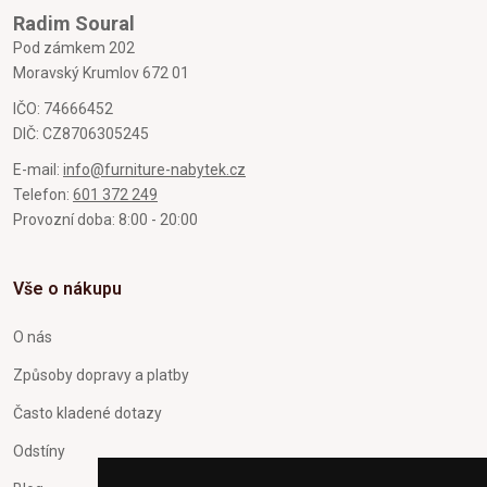
Radim Soural
Pod zámkem 202
Moravský Krumlov 672 01
IČO: 74666452
DIČ: CZ8706305245
E-mail:
info@furniture-nabytek.cz
Telefon:
601 372 249
Provozní doba: 8:00 - 20:00
Vše o nákupu
O nás
Způsoby dopravy a platby
Často kladené dotazy
Odstíny