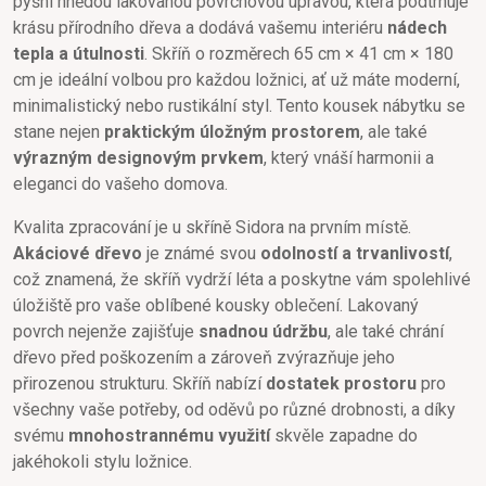
pyšní hnědou lakovanou povrchovou úpravou, která podtrhuje
krásu přírodního dřeva a dodává vašemu interiéru
nádech
tepla a útulnosti
. Skříň o rozměrech 65 cm × 41 cm × 180
cm je ideální volbou pro každou ložnici, ať už máte moderní,
minimalistický nebo rustikální styl. Tento kousek nábytku se
stane nejen
praktickým úložným prostorem
, ale také
výrazným designovým prvkem
, který vnáší harmonii a
eleganci do vašeho domova.
Kvalita zpracování je u skříně Sidora na prvním místě.
Akáciové dřevo
je známé svou
odolností a trvanlivostí
,
což znamená, že skříň vydrží léta a poskytne vám spolehlivé
úložiště pro vaše oblíbené kousky oblečení. Lakovaný
povrch nejenže zajišťuje
snadnou údržbu
, ale také chrání
dřevo před poškozením a zároveň zvýrazňuje jeho
přirozenou strukturu. Skříň nabízí
dostatek prostoru
pro
všechny vaše potřeby, od oděvů po různé drobnosti, a díky
svému
mnohostrannému využití
skvěle zapadne do
jakéhokoli stylu ložnice.