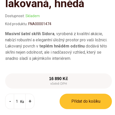
lakovaná, hnědá
Dostupnost:
Skladem
Kód produktu:
FNA00001474
Masivní šatní skříň Sidora
, vyrobená z kvalitní akácie,
nabízí robustní a elegantní úložný prostor pro vaši ložnici.
Lakovaný povrch v
teplém hnědém odstínu
dodává této
skříni nejen odolnost, ale i nadčasový vzhled, který se
snadno sladí s jakýmkoliv interiérem.
16 890 Kč
včetně DPH
Přídat do košíku
Ks