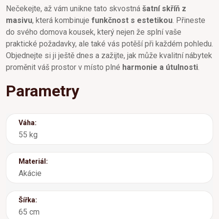
Nečekejte, až vám unikne tato skvostná
šatní skříň z
masivu
, která kombinuje
funkčnost s estetikou
. Přineste
do svého domova kousek, který nejen že splní vaše
praktické požadavky, ale také vás potěší při každém pohledu.
Objednejte si ji ještě dnes a zažijte, jak může kvalitní nábytek
proměnit váš prostor v místo plné
harmonie a útulnosti
.
Parametry
Váha:
55 kg
Materiál:
Akácie
Šířka:
65 cm