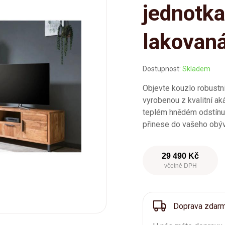
jednotka
lakovan
Dostupnost:
Skladem
Objevte kouzlo robustn
vyrobenou z kvalitní a
teplém hnědém odstínu.
přinese do vašeho obýv
29 490 Kč
včetně DPH
Doprava zdar