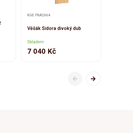
Kód: FNA2664
Kód: FNA00
z
Masivní š
Věšák Sidora divoký dub
light z a
lakovaný
Skladem
Skladem
7 040 Kč
4 590