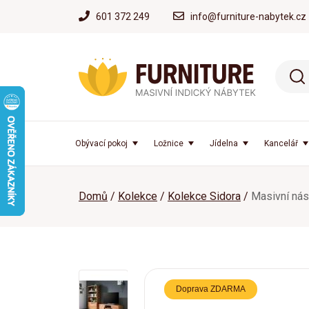
601 372 249
info@furniture-nabytek.cz
Obývací pokoj
Ložnice
Jídelna
Kancelář
Domů
Kolekce
Kolekce Sidora
Masivní nás
Doprava ZDARMA