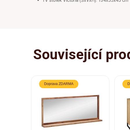
TV stolek Victoria (ŠxVxH): 134x55x45 cm
Související pro
Doprava ZDARMA
D