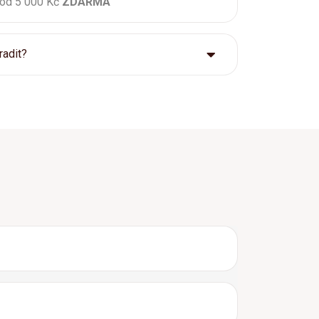
 od 5 000 Kč
ZDARMA
radit?