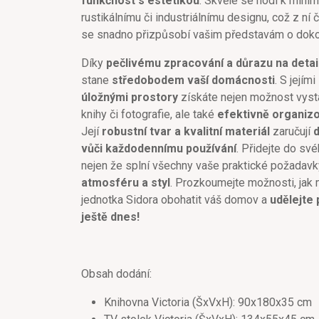
funkčnost s estetikou
. Skvěle se hodí k minim
rustikálnímu či industriálnímu designu, což z ní č
se snadno přizpůsobí vašim představám o doko
Díky
pečlivému zpracování a důrazu na detai
stane
středobodem vaší domácnosti
. S jejími
úložnými prostory
získáte nejen možnost vysta
knihy či fotografie, ale také
efektivně organiz
Její
robustní tvar a kvalitní materiál
zaručují
d
vůči každodennímu používání
. Přidejte do své
nejen že splní všechny vaše praktické požadavk
atmosféru a styl
. Prozkoumejte možnosti, jak
jednotka Sidora obohatit váš domov a
udělejte
ještě dnes!
Obsah dodání:
Knihovna Victoria (ŠxVxH): 90x180x35 cm