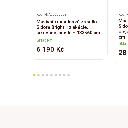
Kód: FNA00000553
Kód: 
Masi
Masivní koupelnové zrcadlo
Sido
Sidora Bright II z akácie,
olej
lakované, hnědé – 138×60 cm
cm
Skladem
Skla
6 190 Kč
28