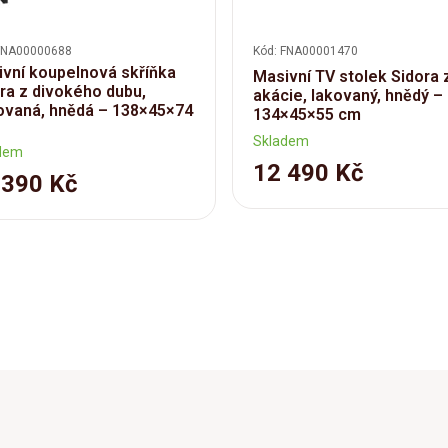
FNA00000688
Kód: FNA00001470
vní koupelnová skříňka
Masivní TV stolek Sidora 
ra z divokého dubu,
akácie, lakovaný, hnědý –
ovaná, hnědá – 138×45×74
134×45×55 cm
Skladem
dem
12 490 Kč
 390 Kč