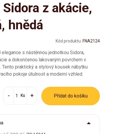
 Sidora z akácie,
á, hnědá
Kód produktu:
FNA2124
í elegance s nástěnnou jednotkou Sidora,
kácie a dokončenou lakovaným povrchem v
 Tento praktický a stylový kousek nábytku
acího pokoje útulnost a moderní vzhled.
Ks
Přídat do košíku
ma