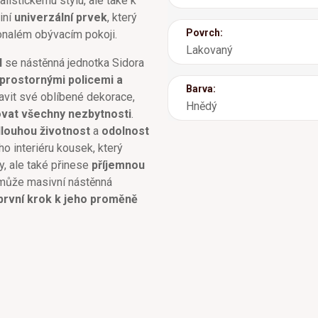
alistickému stylu, ale také k
iní
univerzální prvek
, který
Povrch:
nalém obývacím pokoji.
Lakovaný
l
se nástěnná jednotka Sidora
prostornými policemi a
Barva:
vit své oblíbené dekorace,
Hnědý
ovat všechny nezbytnosti
.
louhou životnost
a
odolnost
ho interiéru kousek, který
y, ale také přinese
příjemnou
 může masivní nástěnná
 první krok k jeho proměně