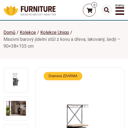
0
menu
Domů
Kolekce
Kolekce Uniqo
Masivní barový jídelní stůl z kovu a dřeva, lakovaný, šedý –
90×38×155 cm
Doprava ZDARMA