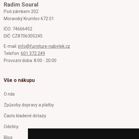
Radim Soural
Pod zámkem 202
Moravský Krumlov 672 01
IČO: 74666452
DIČ: CZ8706305245
E-mail:
info@furniture-nabytek.cz
Telefon:
601 372 249
Provozní doba: 8:00 - 20:00
Vše o nákupu
O nás
Způsoby dopravy a platby
Často kladené dotazy
Odstíny
Blog