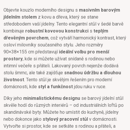
Objevte kouzlo moderního designu s
masivním barovým
jídelním stolem
z kovu a dřeva, který se stane
středobodem vaší jídelny. Tento elegantní stůl v šedé barvě
kombinuje
robustní kovovou konstrukci
s
teplým
dřevěným povrchem
, což vytváří harmonický kontrast, který
osloví milovníky současného stylu. Jeho rozměry
90×38×155 cm představují
ideální volbu pro menší
prostory
, kde si můžete užívat snídaně s rodinou nebo
intimní večeře s přáteli. Lakovaný povrch nejenže dodává
stolu šmrnc, ale také zajišťuje
snadnou údržbu a dlouhou
životnost
. Tento stůl je skvělým řešením pro moderní
domácnosti, kde
styl a funkčnost
jdou ruku v ruce.
Díky jeho
minimalistickému designu
se barový jídelní stůl
skvěle hodí do různých interiérů – od industriálních loftů po
skandinávské byty. Můžete ho umístit do kuchyně, jídelny
nebo dokonce jako
stylový pracovní stůl
v domácnosti.
Vytvořte si prostor, kde se setkáte s rodinou a přáteli, a