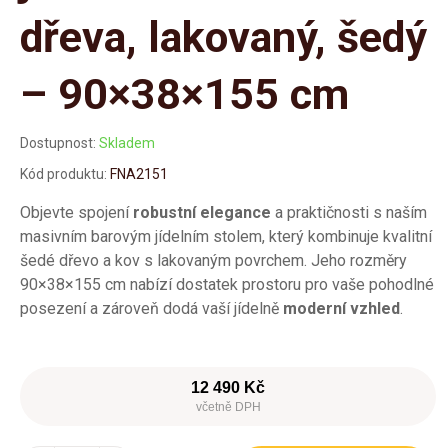
dřeva, lakovaný, šedý
– 90×38×155 cm
Dostupnost:
Skladem
Kód produktu:
FNA2151
Objevte spojení
robustní elegance
a praktičnosti s naším
masivním barovým jídelním stolem, který kombinuje kvalitní
šedé dřevo a kov s lakovaným povrchem. Jeho rozměry
90×38×155 cm nabízí dostatek prostoru pro vaše pohodlné
posezení a zároveň dodá vaší jídelně
moderní vzhled
.
12 490 Kč
včetně DPH