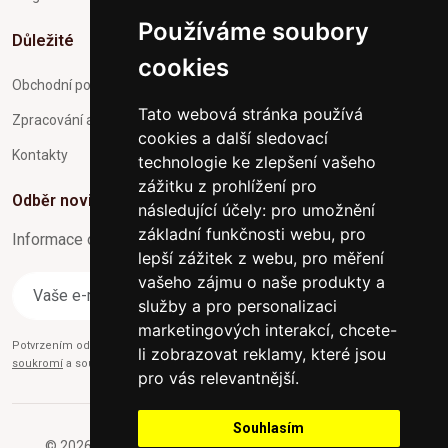
Používáme soubory
Důležité
cookies
Obchodní podmínky
Tato webová stránka používá
Zpracování a ochrana osobních údajů
cookies a další sledovací
Kontakty
technologie ke zlepšení vašeho
zážitku z prohlížení pro
Odběr novinek
následující účely:
pro umožnění
základní funkčnosti webu
,
pro
Informace o Novinkách a užitečné rady max. 1x za týden
lepší zážitek z webu
,
pro měření
vašeho zájmu o naše produkty a
Odebírat
služby a pro personalizaci
marketingových interakcí
,
chcete-
Potvrzením odběru současně souhlasíte s našimi podmínkami o
Ochraně
li zobrazovat reklamy, které jsou
soukromí
a současně nám udělujete souhlas se zasíláním obchodních e-mailů.
pro vás relevantnější
.
Souhlasím
© 2026 Furniture-nabytek.cz - Všechna práva vyhrazena.