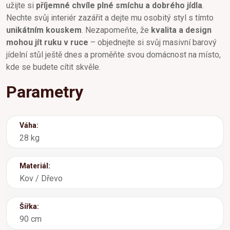
užijte si
příjemné chvíle plné smíchu a dobrého jídla
.
Nechte svůj interiér zazářit a dejte mu osobitý styl s tímto
unikátním kouskem
. Nezapomeňte, že
kvalita a design
mohou jít ruku v ruce
– objednejte si svůj masivní barový
jídelní stůl ještě dnes a proměňte svou domácnost na místo,
kde se budete cítit skvěle.
Parametry
Váha:
28 kg
Materiál:
Kov / Dřevo
Šířka:
90 cm