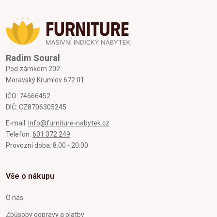
Radim Soural
Pod zámkem 202
Moravský Krumlov 672 01
IČO: 74666452
DIČ: CZ8706305245
E-mail:
info@furniture-nabytek.cz
Telefon:
601 372 249
Provozní doba: 8:00 - 20:00
Vše o nákupu
O nás
Způsoby dopravy a platby