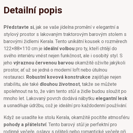
Detailní popis
Představte si
, jak se vaše jídelna promění v elegantní a
stylový prostor s lakovaným traktorovým barovým stolem s
barovými židlemi Kerala. Tento unikátní kousek o rozměrech
122×88×110 cm je
ideální volbou
pro ty, kteří chtějí do
svého interiéru vnést nejen funkčnost, ale i osobitý styl. S
jeho
výraznou červenou barvou
okamžitě oživíte jakýkoli
prostor, ať už se jedná o moderní loft nebo útulnou
restauraci.
Robustní kovová konstrukce
zajišťuje nejen
stabilitu, ale také
dlouhou životnost
, takže se můžete
spolehnout na to, že vám tento stůl a židle budou sloužit po
mnoho let. Lakovaný povrch dodává nábytku
elegantní lesk
a usnadňuje údržbu, což je ideální pro každodenní používání.
Když se usadíte ke stolu Kerala, okamžitě pocítíte atmosféru
pohody a přátelství
. Tento barový stůl je perfektní pro
rodinné večeře, oslavy s přáteli nebo romantické večeře při