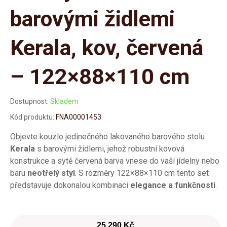
barovými židlemi
Kerala, kov, červená
– 122×88×110 cm
Dostupnost:
Skladem
Kód produktu:
FNA00001453
Objevte kouzlo jedinečného lakovaného barového stolu
Kerala
s barovými židlemi, jehož robustní kovová
konstrukce a sytě červená barva vnese do vaší jídelny nebo
baru
neotřelý styl
. S rozměry 122×88×110 cm tento set
představuje dokonalou kombinaci
elegance a funkčnosti
.
25 290 Kč