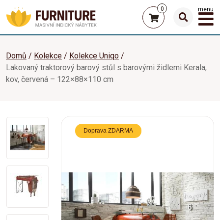
0
menu
Domů
Kolekce
Kolekce Uniqo
Lakovaný traktorový barový stůl s barovými židlemi Kerala,
kov, červená – 122×88×110 cm
Doprava ZDARMA