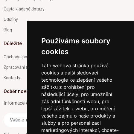
Často kladené dotazy
Odstíny
Blog
Používáme soubory
Důležité
cookies
Obchodní podmínky
Tato webová stránka používá
Zpracování a ochrana osobních údajů
cookies a další sledovací
Kontakty
technologie ke zlepšení vašeho
zážitku z prohlížení pro
Odběr novinek
následující účely:
pro umožnění
základní funkčnosti webu
,
pro
Informace o Novinkách a užitečné rady max. 1x za týden
lepší zážitek z webu
,
pro měření
vašeho zájmu o naše produkty a
Odebírat
služby a pro personalizaci
marketingových interakcí
,
chcete-