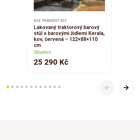
Kód: FNA00001453
Lakovaný traktorový barový
stůl s barovými židlemi Kerala,
kov, červená – 122×88×110
cm
Skladem
25 290 Kč