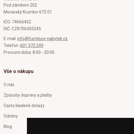
Pod zámkem 202
Moravský Krumlov 672 01
IČO: 74666452
DIČ: CZ8706305245
E-mail:
info@furniture-nabytek.cz
Telefon:
601 372 249
Provozní doba: 8:00 - 20:00
Vše o nákupu
O nás
Způsoby dopravy a platby
Často kladené dotazy
Odstíny
Blog