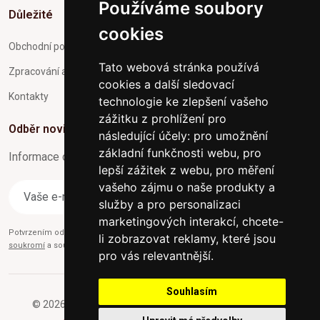
Používáme soubory
Důležité
cookies
Obchodní podmínky
Tato webová stránka používá
Zpracování a ochrana osobních údajů
cookies a další sledovací
Kontakty
technologie ke zlepšení vašeho
zážitku z prohlížení pro
Odběr novinek
následující účely:
pro umožnění
základní funkčnosti webu
,
pro
Informace o Novinkách a užitečné rady max. 1x za týden
lepší zážitek z webu
,
pro měření
vašeho zájmu o naše produkty a
Odebírat
služby a pro personalizaci
marketingových interakcí
,
chcete-
Potvrzením odběru současně souhlasíte s našimi podmínkami o
Ochraně
li zobrazovat reklamy, které jsou
soukromí
a současně nám udělujete souhlas se zasíláním obchodních e-mailů.
pro vás relevantnější
.
Souhlasím
© 2026 Furniture-nabytek.cz - Všechna práva vyhrazena.