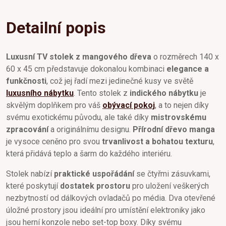
Detailní popis
Luxusní TV stolek z mangového dřeva
o rozměrech 140 x
60 x 45 cm představuje dokonalou kombinaci
elegance a
funkčnosti
, což jej řadí mezi jedinečné kusy ve světě
luxusního nábytku
. Tento stolek z
indického nábytku
je
skvělým doplňkem pro váš
obývací pokoj
, a to nejen díky
svému exotickému původu, ale také díky
mistrovskému
zpracování
a originálnímu designu.
Přírodní dřevo manga
je vysoce ceněno pro svou
trvanlivost a bohatou texturu
,
která přidává teplo a šarm do každého interiéru.
Stolek nabízí
praktické uspořádání
se čtyřmi zásuvkami,
které poskytují
dostatek prostoru
pro uložení veškerých
nezbytností od dálkových ovladačů po média. Dva otevřené
úložné prostory jsou ideální pro umístění elektroniky jako
jsou herní konzole nebo set-top boxy. Díky svému