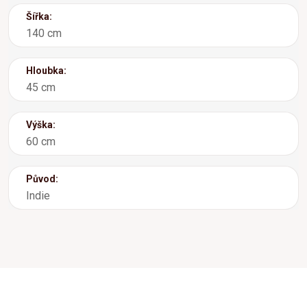
Šířka:
140 cm
Hloubka:
45 cm
Výška:
60 cm
Původ:
Indie