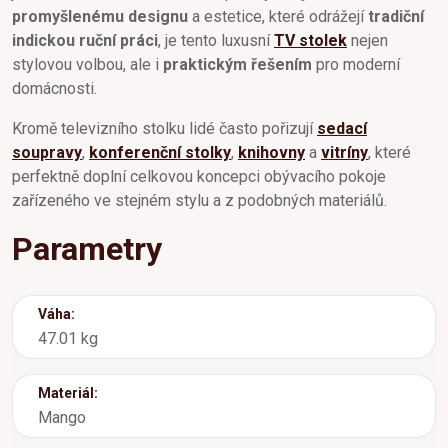
promyšlenému designu
a estetice, které odrážejí
tradiční
indickou ruční práci
, je tento luxusní
TV stolek
nejen
stylovou volbou, ale i
praktickým řešením
pro moderní
domácnosti.
Kromě televizního stolku lidé často pořizují
sedací
soupravy
,
konferenční stolky
,
knihovny
a
vitríny
, které
perfektně doplní celkovou koncepci obývacího pokoje
zařízeného ve stejném stylu a z podobných materiálů.
Parametry
Váha:
47.01 kg
Materiál:
Mango