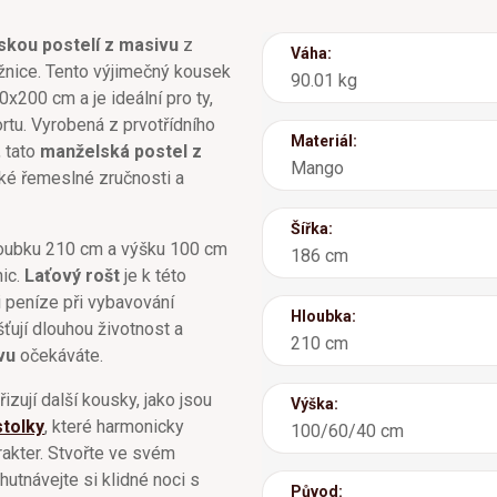
kou postelí z masivu
z
Váha:
žnice. Tento výjimečný kousek
90.01 kg
x200 cm a je ideální pro ty,
rtu. Vyrobená z prvotřídního
Materiál:
, tato
manželská postel z
Mango
ké řemeslné zručnosti a
Šířka:
loubku 210 cm a výšku 100 cm
186 cm
nic.
Laťový rošt
je k této
i peníze při vybavování
Hloubka:
ťují dlouhou životnost a
210 cm
vu
očekáváte.
izují další kousky, jako jsou
Výška:
stolky
, které harmonicky
100/60/40 cm
arakter. Stvořte ve svém
utnávejte si klidné noci s
Původ: