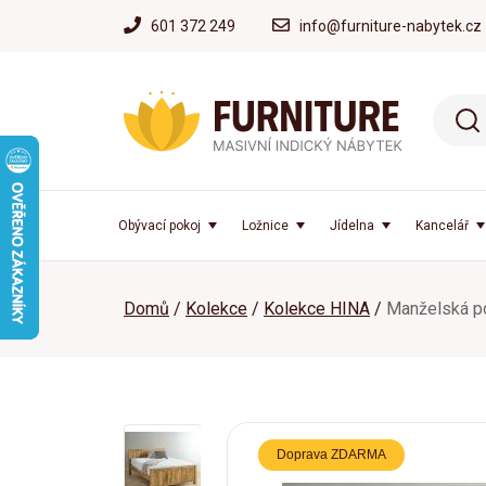
601 372 249
info@furniture-nabytek.cz
Obývací pokoj
Ložnice
Jídelna
Kancelář
Domů
Kolekce
Kolekce HINA
Manželská p
Doprava ZDARMA