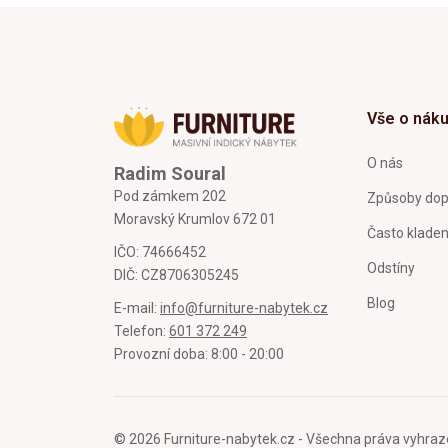
Vše o nák
O nás
Radim Soural
Pod zámkem 202
Způsoby dop
Moravský Krumlov 672 01
Často klade
IČO: 74666452
Odstíny
DIČ: CZ8706305245
Blog
E-mail:
info@furniture-nabytek.cz
Telefon:
601 372 249
Provozní doba: 8:00 - 20:00
© 2026 Furniture-nabytek.cz - Všechna práva vyhraz