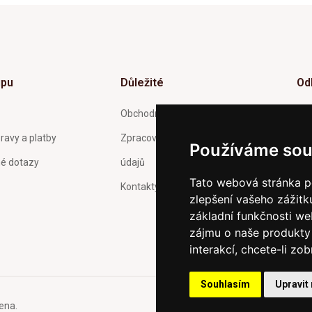
upu
Důležité
Od
Inf
Obchodní podmínky
tý
ravy a platby
Zpracování a ochrana osobních
Používáme sou
né dotazy
údajů
Tato webová stránka po
Kontakty
zlepšení vašeho zážitku
Pot
Och
základní funkčnosti w
zas
zájmu o naše produkty 
interakcí
,
chcete-li zob
Souhlasím
Upravit
ena.