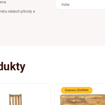
eva.
Indie
riéru nádech přírody a
dukty
Doprava ZDARMA