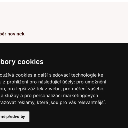
běr novinek
ormace o Novinkách a užitečné rady max. 1x za
den
bory cookies
Odebírat
užívá cookies a další sledovací technologie ke
 z prohlížení pro následující účely:
pro umožnění
vrzením odběru současně souhlasíte s našimi podmínkami o
raně soukromí
a současně nám udělujete souhlas se
ebu
,
pro lepší zážitek z webu
,
pro měření vašeho
íláním obchodních e-mailů.
a služby a pro personalizaci marketingových
razovat reklamy, které jsou pro vás relevantnější
.
 mé předvolby