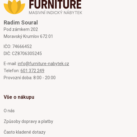
Radim Soural
Pod zámkem 202
Moravský Krumlov 672 01
IČO: 74666452
DIČ: CZ8706305245
E-mail:
info@furniture-nabytek.cz
Telefon:
601 372 249
Provozní doba: 8:00 - 20:00
Vše o nákupu
O nás
Způsoby dopravy a platby
Často kladené dotazy