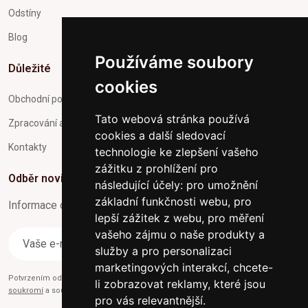
Odstíny
Blog
Používáme soubory
Důležité
cookies
Obchodní podmínky
Tato webová stránka používá
Zpracování a ochrana osobních údajů
cookies a další sledovací
Kontakty
technologie ke zlepšení vašeho
zážitku z prohlížení pro
Odběr novinek
následující účely:
pro umožnění
základní funkčnosti webu
,
pro
Informace o Novinkách a užitečné rady max. 1x za týden
lepší zážitek z webu
,
pro měření
vašeho zájmu o naše produkty a
Odebírat
služby a pro personalizaci
marketingových interakcí
,
chcete-
Potvrzením odběru současně souhlasíte s našimi podmínkami o
Ochraně
li zobrazovat reklamy, které jsou
soukromí
a současně nám udělujete souhlas se zasíláním obchodních e-mailů.
pro vás relevantnější
.