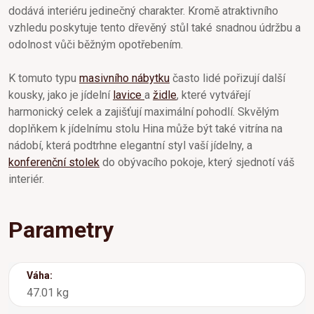
dodává interiéru jedinečný charakter. Kromě atraktivního
vzhledu poskytuje tento dřevěný stůl také snadnou údržbu a
odolnost vůči běžným opotřebením.
K tomuto typu
masivního nábytku
často lidé pořizují další
kousky, jako je jídelní
lavice
a
židle
, které vytvářejí
harmonický celek a zajišťují maximální pohodlí. Skvělým
doplňkem k jídelnímu stolu Hina může být také vitrína na
nádobí, která podtrhne elegantní styl vaší jídelny, a
konferenční stolek
do obývacího pokoje, který sjednotí váš
interiér.
Parametry
Váha:
47.01 kg