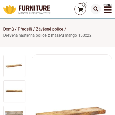
0
menu
Domů
Předsíň
Závěsné police
Dřevěná nástěnná police z masivu mango 150x22