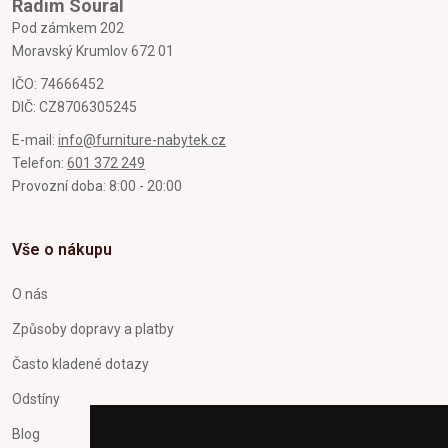
Radim Soural
Pod zámkem 202
Moravský Krumlov 672 01
IČO: 74666452
DIČ: CZ8706305245
E-mail:
info@furniture-nabytek.cz
Telefon:
601 372 249
Provozní doba: 8:00 - 20:00
Vše o nákupu
O nás
Způsoby dopravy a platby
Často kladené dotazy
Odstíny
Blog