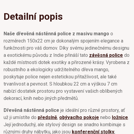
Detailní popis
Naše dřevěná nástěnná police z masivu mango
o
rozměrech 150x22 cm je dokonalým spojením elegance a
funkčnosti pro váš domov. Díky svému jedinečnému designu
a exotickému původu z Indie přináší tato
závěsná police
do
každé místnosti dotek exotiky a přirozené krásy. Vyrobena z
robustního a ekologicky udržitelného dřeva mango,
poskytuje police nejen estetickou přitažlivost, ale také
trvanlivost a pevnost. S hloubkou 22 cm a výškou 7 cm
nabízí dostatek prostoru pro vystavení vašich oblíbených
dekorací, knih nebo jiných předmětů.
Dřevěná nástěnná police
je ideální pro různé prostory, ať
už ji umístíte do
předsíně
,
obývacího pokoje
nebo
ložnice
.
Její jednoduchý, ale stylový design se snadno kombinuje s
různými druhy nábytku, jako jsou
konferenční stolky
,