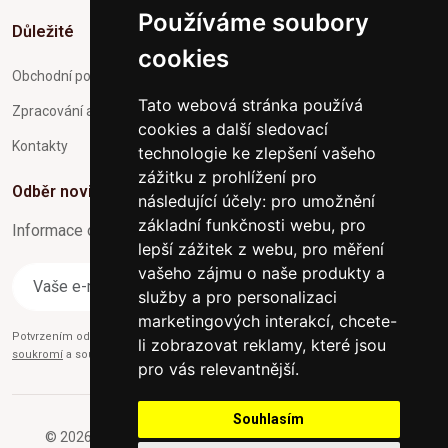
Používáme soubory
Důležité
cookies
Obchodní podmínky
Tato webová stránka používá
Zpracování a ochrana osobních údajů
cookies a další sledovací
Kontakty
technologie ke zlepšení vašeho
zážitku z prohlížení pro
Odběr novinek
následující účely:
pro umožnění
základní funkčnosti webu
,
pro
Informace o Novinkách a užitečné rady max. 1x za týden
lepší zážitek z webu
,
pro měření
vašeho zájmu o naše produkty a
Odebírat
služby a pro personalizaci
marketingových interakcí
,
chcete-
Potvrzením odběru současně souhlasíte s našimi podmínkami o
Ochraně
li zobrazovat reklamy, které jsou
soukromí
a současně nám udělujete souhlas se zasíláním obchodních e-mailů.
pro vás relevantnější
.
Souhlasím
© 2026 Furniture-nabytek.cz - Všechna práva vyhrazena.