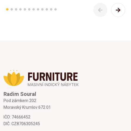
Radim Soural
Pod zámkem 202
Moravský Krumlov 672 01
IČO: 74666452
DIČ: CZ8706305245