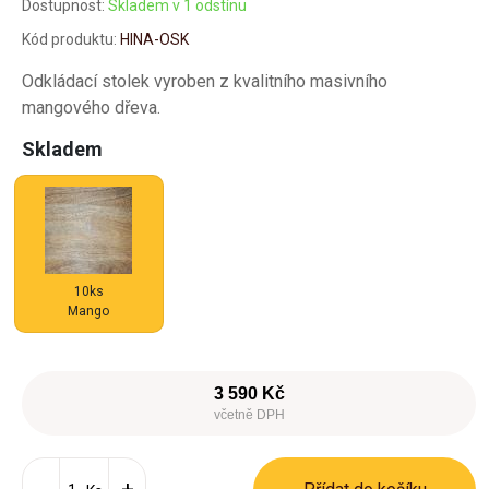
Dostupnost:
Skladem v 1 odstínu
Kód produktu:
HINA-OSK
Odkládací stolek vyroben z kvalitního masivního
mangového dřeva.
Skladem
10ks
Mango
3 590 Kč
včetně DPH