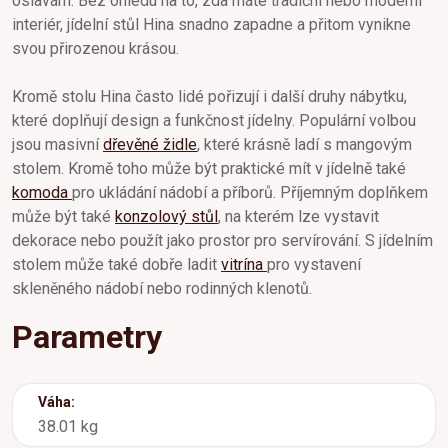
oslavám. Bez ohledu na to, zda máte tradiční nebo moderní
interiér, jídelní stůl Hina snadno zapadne a přitom vynikne
svou přirozenou krásou.
Kromě stolu Hina často lidé pořizují i další druhy nábytku,
které doplňují design a funkčnost jídelny. Populární volbou
jsou masivní
dřevěné židle
, které krásně ladí s mangovým
stolem. Kromě toho může být praktické mít v jídelně také
komoda
pro ukládání nádobí a příborů. Příjemným doplňkem
může být také
konzolový stůl
, na kterém lze vystavit
dekorace nebo použít jako prostor pro servírování. S jídelním
stolem může také dobře ladit
vitrína
pro vystavení
skleněného nádobí nebo rodinných klenotů.
Parametry
Váha:
38.01 kg