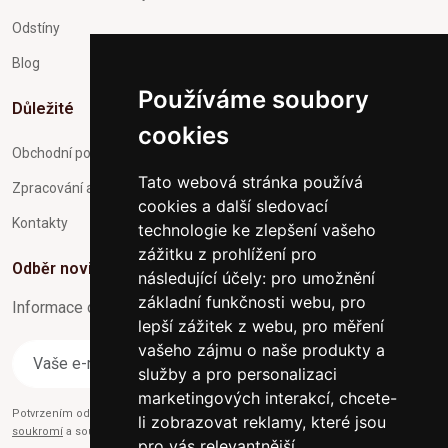
Odstíny
Blog
Používáme soubory
Důležité
cookies
Obchodní podmínky
Tato webová stránka používá
Zpracování a ochrana osobních údajů
cookies a další sledovací
Kontakty
technologie ke zlepšení vašeho
zážitku z prohlížení pro
Odběr novinek
následující účely:
pro umožnění
základní funkčnosti webu
,
pro
Informace o Novinkách a užitečné rady max. 1x za týden
lepší zážitek z webu
,
pro měření
vašeho zájmu o naše produkty a
Odebírat
služby a pro personalizaci
marketingových interakcí
,
chcete-
Potvrzením odběru současně souhlasíte s našimi podmínkami o
Ochraně
li zobrazovat reklamy, které jsou
soukromí
a současně nám udělujete souhlas se zasíláním obchodních e-mailů.
pro vás relevantnější
.