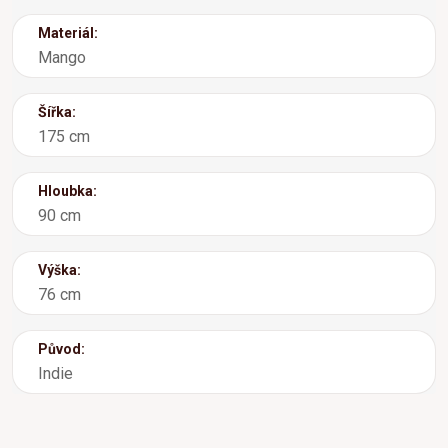
Materiál:
Mango
Šířka:
175 cm
Hloubka:
90 cm
Výška:
76 cm
Původ:
Indie