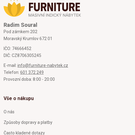
Radim Soural
Pod zámkem 202
Moravský Krumlov 672 01
IČO: 74666452
DIČ: CZ8706305245
E-mail:
info@furniture-nabytek.cz
Telefon:
601 372 249
Provozní doba: 8:00 - 20:00
Vše o nákupu
O nás
Způsoby dopravy a platby
Často kladené dotazy