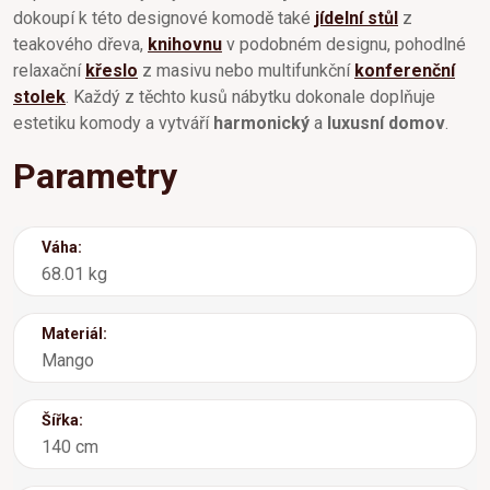
dokoupí k této designové komodě také
jídelní stůl
z
teakového dřeva,
knihovnu
v podobném designu, pohodlné
relaxační
křeslo
z masivu nebo multifunkční
konferenční
stolek
. Každý z těchto kusů nábytku dokonale doplňuje
estetiku komody a vytváří
harmonický
a
luxusní domov
.
Parametry
Váha:
68.01 kg
Materiál:
Mango
Šířka:
140 cm