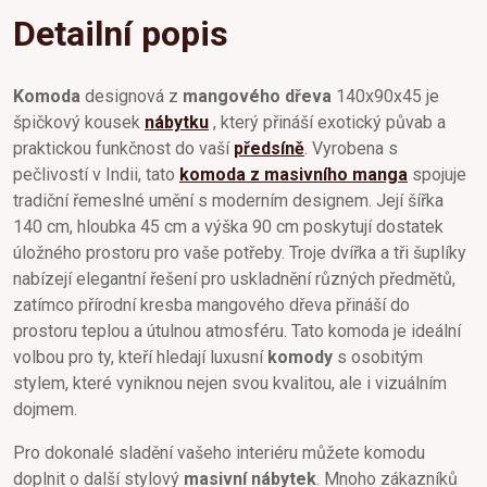
Detailní popis
Komoda
designová z
mangového dřeva
140x90x45 je
špičkový kousek
nábytku
, který přináší exotický půvab a
praktickou funkčnost do vaší
předsíně
. Vyrobena s
pečlivostí v Indii, tato
komoda z masivního manga
spojuje
tradiční řemeslné umění s moderním designem. Její šířka
140 cm, hloubka 45 cm a výška 90 cm poskytují dostatek
úložného prostoru pro vaše potřeby. Troje dvířka a tři šuplíky
nabízejí elegantní řešení pro uskladnění různých předmětů,
zatímco přírodní kresba mangového dřeva přináší do
prostoru teplou a útulnou atmosféru. Tato komoda je ideální
volbou pro ty, kteří hledají luxusní
komody
s osobitým
stylem, které vyniknou nejen svou kvalitou, ale i vizuálním
dojmem.
Pro dokonalé sladění vašeho interiéru můžete komodu
doplnit o další stylový
masivní nábytek
. Mnoho zákazníků