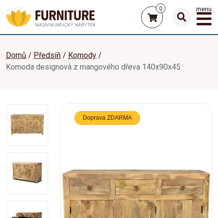
0
menu
Domů
Předsíň
Komody
Komoda designová z mangového dřeva 140x90x45
Doprava ZDARMA