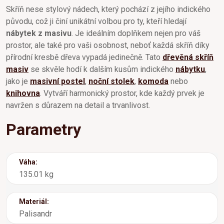
Skříň nese stylový nádech, který pochází z jejího indického
původu, což ji činí unikátní volbou pro ty, kteří hledají
nábytek z masivu
. Je ideálním doplňkem nejen pro váš
prostor, ale také pro vaši osobnost, neboť každá skříň díky
přírodní kresbě dřeva vypadá jedinečně. Tato
dřevěná skříň
masiv
se skvěle hodí k dalším kusům indického
nábytku
,
jako je
masivní postel
,
noční stolek
,
komoda
nebo
knihovna
. Vytváří harmonický prostor, kde každý prvek je
navržen s důrazem na detail a trvanlivost.
Parametry
Váha:
135.01 kg
Materiál:
Palisandr