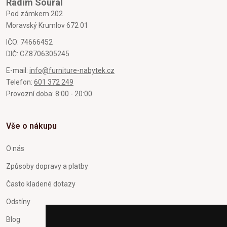
Radim Soural
Pod zámkem 202
Moravský Krumlov 672 01
IČO: 74666452
DIČ: CZ8706305245
E-mail:
info@furniture-nabytek.cz
Telefon:
601 372 249
Provozní doba: 8:00 - 20:00
Vše o nákupu
O nás
Způsoby dopravy a platby
Často kladené dotazy
Odstíny
Blog