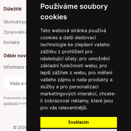
Používáme soubory
Důležité
cookies
Obchodní podmínky
Tato webová stránka používá
Zpracování a ochrana osobních údajů
cookies a další sledovací
Kontakty
technologie ke zlepšení vašeho
zážitku z prohlížení pro
Odběr novinek
následující účely:
pro umožnění
základní funkčnosti webu
,
pro
Informace o Novinkách a užitečné rady max. 1x za týden
lepší zážitek z webu
,
pro měření
vašeho zájmu o naše produkty a
Odebírat
služby a pro personalizaci
marketingových interakcí
,
chcete-
Potvrzením odběru současně souhlasíte s našimi podmínkami o
Ochraně
li zobrazovat reklamy, které jsou
soukromí
a současně nám udělujete souhlas se zasíláním obchodních e-mailů.
pro vás relevantnější
.
Souhlasím
© 2026 Furniture-nabytek.cz - Všechna práva vyhrazena.