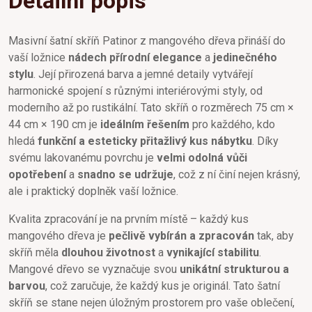
Detailní popis
Masivní šatní skříň Patinor z mangového dřeva přináší do
vaší ložnice
nádech přírodní elegance
a
jedinečného
stylu
. Její přirozená barva a jemné detaily vytvářejí
harmonické spojení s různými interiérovými styly, od
moderního až po rustikální. Tato skříň o rozměrech 75 cm ×
44 cm × 190 cm je
ideálním řešením
pro každého, kdo
hledá
funkční a esteticky přitažlivý kus nábytku
. Díky
svému lakovanému povrchu je
velmi odolná vůči
opotřebení
a
snadno se udržuje
, což z ní činí nejen krásný,
ale i praktický doplněk vaší ložnice.
Kvalita zpracování je na prvním místě – každý kus
mangového dřeva je
pečlivě vybírán a zpracován
tak, aby
skříň měla
dlouhou životnost
a
vynikající stabilitu
.
Mangové dřevo se vyznačuje svou
unikátní strukturou a
barvou
, což zaručuje, že každý kus je originál. Tato šatní
skříň se stane nejen úložným prostorem pro vaše oblečení,