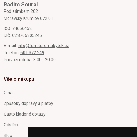
Radim Soural
Pod zámkem 202
Moravský Krumlov 672 01
IČO: 74666452
DIČ: CZ8706305245
E-mail:
info@furniture-nabytek.cz
Telefon:
601 372 249
Provozní doba: 8:00 - 20:00
Vše o nákupu
O nás
Způsoby dopravy a platby
Často kladené dotazy
Odstíny
Blog