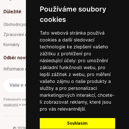
Používáme soubory
Důležité
cookies
Obchodní podmínky
Tato webová stránka používá
Zpracování a ochrana osobních údajů
cookies a další sledovací
Kontakty
technologie ke zlepšení vašeho
zážitku z prohlížení pro
Odběr novinek
následující účely:
pro umožnění
základní funkčnosti webu
,
pro
Informace o Novinkách a užitečné rady max. 1x za týden
lepší zážitek z webu
,
pro měření
vašeho zájmu o naše produkty a
Odebírat
služby a pro personalizaci
marketingových interakcí
,
chcete-
Potvrzením odběru současně souhlasíte s našimi podmínkami o
Ochraně
li zobrazovat reklamy, které jsou
soukromí
a současně nám udělujete souhlas se zasíláním obchodních e-mailů.
pro vás relevantnější
.
Souhlasím
© 2026 Furniture-nabytek.cz - Všechna práva vyhrazena.