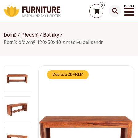
0
menu
Domů
Předsíň
Botníky
Botník dřevěný 120x50x40 z masivu palisandr
Doprava ZDARMA