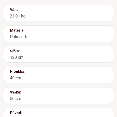
Váha:
21.01 kg
Materiál:
Palisandr
Šířka:
120 cm
Hloubka:
40 cm
Výška:
50 cm
Původ: