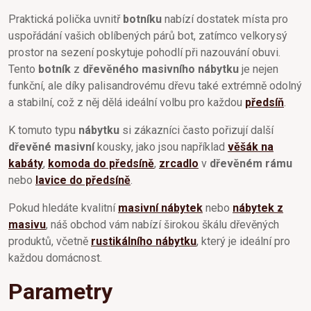
Praktická polička uvnitř
botníku
nabízí dostatek místa pro
uspořádání vašich oblíbených párů bot, zatímco velkorysý
prostor na sezení poskytuje pohodlí při nazouvání obuvi.
Tento
botník
z
dřevěného masivního nábytku
je nejen
funkční, ale díky palisandrovému dřevu také extrémně odolný
a stabilní, což z něj dělá ideální volbu pro každou
předsíň
.
K tomuto typu
nábytku
si zákazníci často pořizují další
dřevěné masivní
kousky, jako jsou například
věšák na
kabáty
,
komoda do předsíně
,
zrcadlo
v
dřevěném rámu
nebo
lavice do předsíně
.
Pokud hledáte kvalitní
masivní nábytek
nebo
nábytek z
masivu
, náš obchod vám nabízí širokou škálu dřevěných
produktů, včetně
rustikálního nábytku
, který je ideální pro
každou domácnost.
Parametry