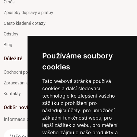
O nás
Způsoby dopravy a platby
Často kladené dotazy
Odstíny
Blog
Používáme soubory
Důležité
cookies
Obchodní podmínky
Tato webová stránka používá
Zpracování a ochrana osobních údajů
cookies a další sledovací
Kontakty
technologie ke zlepšení vašeho
zážitku z prohlížení pro
Odběr novinek
následující účely:
pro umožnění
základní funkčnosti webu
,
pro
Informace o Novinkách a užitečné rady max. 1x za týden
lepší zážitek z webu
,
pro měření
vašeho zájmu o naše produkty a
Odebírat