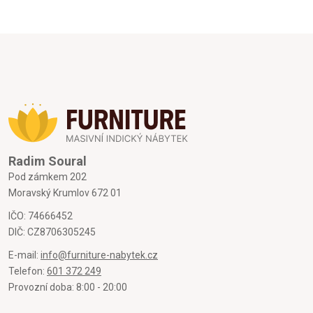
Radim Soural
Pod zámkem 202
Moravský Krumlov 672 01
IČO: 74666452
DIČ: CZ8706305245
E-mail:
info@furniture-nabytek.cz
Telefon:
601 372 249
Provozní doba: 8:00 - 20:00