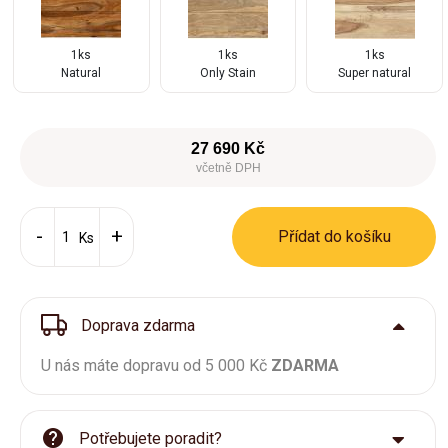
1ks
1ks
1ks
Natural
Only Stain
Super natural
27 690 Kč
včetně DPH
Přídat do košíku
Ks
Doprava zdarma
U nás máte dopravu od 5 000 Kč
ZDARMA
Potřebujete poradit?