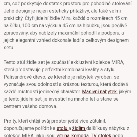
cm, což poskytuje dostatek prostoru pro pohodlné stolování.
Jeho design je nejen esteticky přitažlivý, ale také velmi
praktický. Čtyři jídelní židle Mira, každá o rozměrech 45 cm
na šířku, 100 cm na výšku a 45 cm na hloubku, jsou pečlivě
zpracovány, aby nabízely maximální pohodlí a podporu, a
jejich elegantní vzhled dokonale ladí s celkovým designem
setu.
Tento stůl židle set je součástí exkluzivní kolekce MIRA,
která představuje perfektní kombinaci kvality a stylu.
Palisandrové dřevo, ze kterého je nábytek vyroben, se
vyznačuje svou odolností a krásnou texturou, která dodává
každé místnosti jedinečný charakter.
Masivní nábytek
, jakým
je tento jídelní set, je investicí na mnoho let a stane se
centrem vašeho domova.
Pro ty, kteří chtějí svůj prostor ještě více zútulnit,
doporučujeme pořídit ke
stolu
a
židlím
další kusy nábytku z
kolekce MIRA, jako jsou:
vitrína
,
komoda
,
TV stolek
nebo