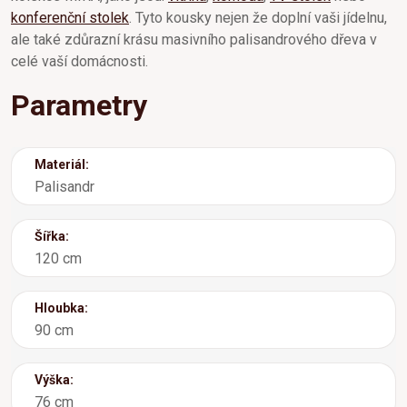
konferenční stolek
. Tyto kousky nejen že doplní vaši jídelnu,
ale také zdůrazní krásu masivního palisandrového dřeva v
celé vaší domácnosti.
Parametry
Materiál:
Palisandr
Šířka:
120 cm
Hloubka:
90 cm
Výška:
76 cm