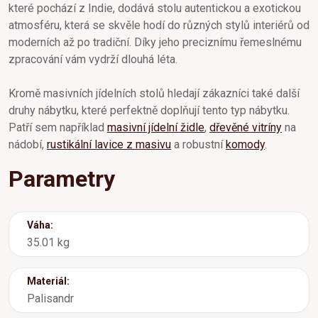
které pochází z Indie, dodává stolu autentickou a exotickou
atmosféru, která se skvěle hodí do různých stylů interiérů od
moderních až po tradiční. Díky jeho preciznímu řemeslnému
zpracování vám vydrží dlouhá léta.
Kromě masivních jídelních stolů hledají zákazníci také další
druhy nábytku, které perfektně doplňují tento typ nábytku.
Patří sem například
masivní jídelní židle
,
dřevěné vitríny
na
nádobí,
rustikální lavice z masivu
a robustní
komody
.
Parametry
Váha:
35.01 kg
Materiál:
Palisandr