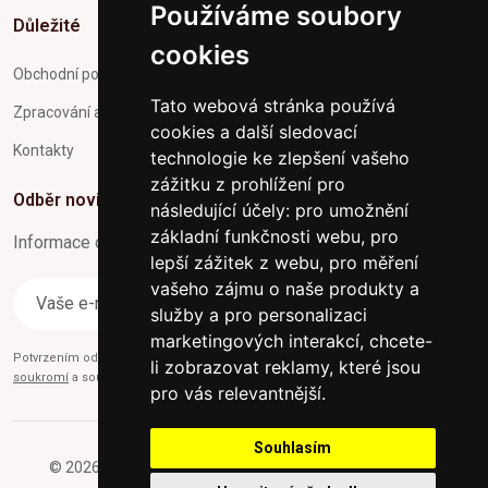
Používáme soubory
Důležité
cookies
Obchodní podmínky
Tato webová stránka používá
Zpracování a ochrana osobních údajů
cookies a další sledovací
Kontakty
technologie ke zlepšení vašeho
zážitku z prohlížení pro
Odběr novinek
následující účely:
pro umožnění
základní funkčnosti webu
,
pro
Informace o Novinkách a užitečné rady max. 1x za týden
lepší zážitek z webu
,
pro měření
vašeho zájmu o naše produkty a
Odebírat
služby a pro personalizaci
marketingových interakcí
,
chcete-
Potvrzením odběru současně souhlasíte s našimi podmínkami o
Ochraně
li zobrazovat reklamy, které jsou
soukromí
a současně nám udělujete souhlas se zasíláním obchodních e-mailů.
pro vás relevantnější
.
Souhlasím
© 2026 Furniture-nabytek.cz - Všechna práva vyhrazena.