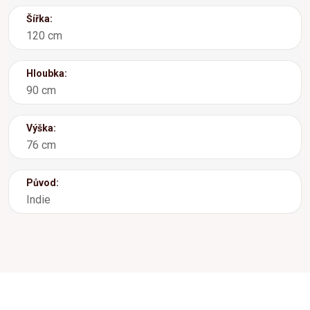
Šířka:
120 cm
Hloubka:
90 cm
Výška:
76 cm
Původ:
Indie