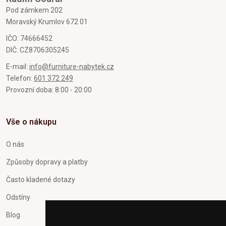
Pod zámkem 202
Moravský Krumlov 672 01
IČO: 74666452
DIČ: CZ8706305245
E-mail:
info@furniture-nabytek.cz
Telefon:
601 372 249
Provozní doba: 8:00 - 20:00
Vše o nákupu
O nás
Způsoby dopravy a platby
Často kladené dotazy
Odstíny
Blog