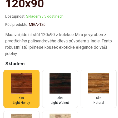
120x90
Dostupnost:
Skladem v 5 odstínech
Kód produktu:
MIRA-120
Masivní jídelní stůl 120x90 z kolekce Mira je vyroben z
prvotřídního palisandrového dřeva původem z Indie. Tento
robustní stůl přinese kousek exotické elegance do vaší
jídelny.
Skladem
6ks
5ks
6ks
Light Honey
Light Walnut
Natural