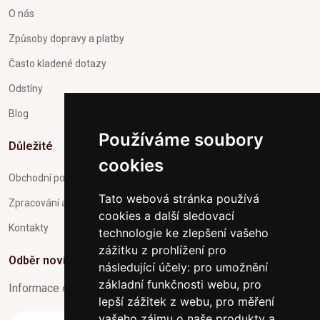
O nás
Způsoby dopravy a platby
Často kladené dotazy
Odstíny
Blog
Používáme soubory
Důležité
cookies
Obchodní podmínky
Tato webová stránka používá
Zpracování a ochrana osobních údajů
cookies a další sledovací
Kontakty
technologie ke zlepšení vašeho
zážitku z prohlížení pro
Odběr novinek
následující účely:
pro umožnění
základní funkčnosti webu
,
pro
Informace o Novinkách a užitečné rady max. 1x za týden
lepší zážitek z webu
,
pro měření
vašeho zájmu o naše produkty a