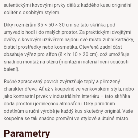
autentickými kovovými prvky dělá z každého kusu originální
solitér s osobitým stylem.
Díky rozměrům 35 × 50 × 30 cm se tato skříňka pod
umyvadlo hodí i do malých prostor. Za praktickými dvojitými
dvířky s kovovým uzávěrem najdou své místo zubní kartáčky,
čisticí prostředky nebo kosmetika. Otevřená zadní část
obsahuje výřez pro sifon (š × h: 10 × 20 cm), což umožňuje
snadnou montáž na stěnu (montážní materiál není součástí
balení).
Ručně zpracovaný povrch zvýrazňuje teplý a přirozený
charakter dřeva. Ať už v koupelně ve venkovském stylu, nebo
jako kontrastní prvek v industriálním interiéru – tato skříňka
dodá prostoru jedinečnou atmosféru. Díky přírodním
odstínům a ruční výrobě je každý kus skutečný originál. Vaše
koupelna se tak snadno promění ve stylové a útulné místo.
Parametry