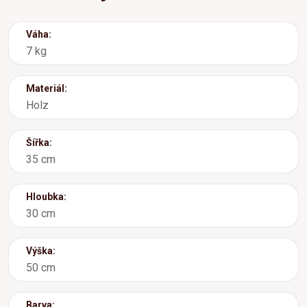
Váha:
7 kg
Materiál:
Holz
Šířka:
35 cm
Hloubka:
30 cm
Výška:
50 cm
Barva: