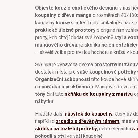
Objevte kouzlo exotického designu
s naší
je
koupelny z dřeva manga
o rozměrech 40x130x3
koupelny
kousek Indie
. Tento unikátní kousek 
praktické úložné prostory
s originálním vzhle
pro ty, kdo chtějí dodat své koupelně
styl a exo
mangového dřeva
, je skříňka
nejen esteticky 
– skvělá volba pro trvalou hodnotu a krásu v kou
Skříňka je vybavena dvěma
prostornými zásuv
dostatek místa pro
vaše koupelnové potřeby
Organizační schopnosti
této koupelnové skříň
na
pořádku a praktičnosti
. Mangové dřevo s n
tóny
činí tuto
skříňku do koupelny z masivu
o
nábytku
.
Hledáte další
nábytek do koupelny
, který by d
například
zrcadlo s dřevěným rámem
,
masivní
skříňku na toaletní potřeby
, nebo elegantní
st
pohodlí a styl
ve vaší koupelně.