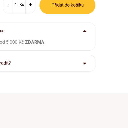
Ks
Přídat do košíku
ma
 od 5 000 Kč
ZDARMA
radit?