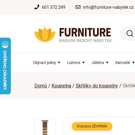
601 372 249
info@furniture-nabytek.cz
Obývací pokoj
Ložnice
Jídelna
Kancelář
Domů
Koupelna
Skříňky do koupelny
Skříň
Doprava ZDARMA