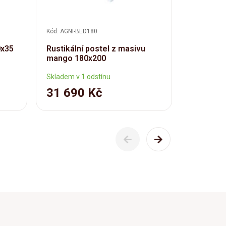
Kód: AGNI-BED180
Kód: AGNI-C
0x35
Rustikální postel z masivu
Rustikáln
mango 180x200
dřeva ma
Skladem v 1 odstínu
Skladem v 
31 690 Kč
11 89