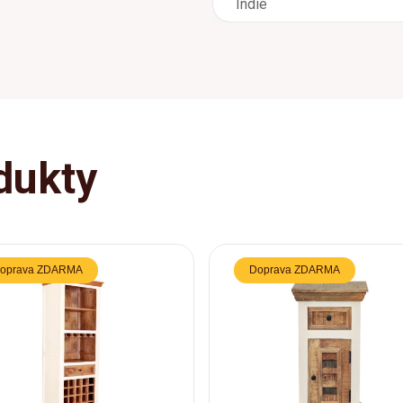
Indie
dukty
oprava ZDARMA
Doprava ZDARMA