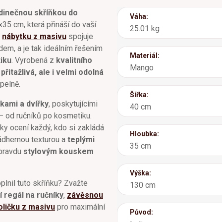
dinečnou skříňkou do
Váha:
5 cm, která přináší do vaší
25.01 kg
z
nábytku z masivu
spojuje
dem, a je tak ideálním řešením
Materiál:
tiku
. Vyrobená z
kvalitního
Mango
přitažlivá, ale i velmi odolná
pelně.
Šířka:
kami a dvířky
, poskytujícími
40 cm
– od ručníků po kosmetiku.
ky ocení každý, kdo si zakládá
Hloubka:
ádhernou texturou a
teplými
35 cm
pravdu
stylovým kouskem
Výška:
oplnil tuto skříňku? Zvažte
130 cm
 regál na ručníky
,
závěsnou
oličku z masivu
pro maximální
Původ: