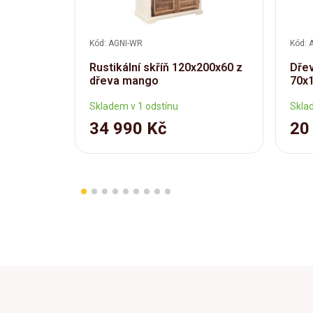
Kód: AGNI-WR
Kód: 
Rustikální skříň 120x200x60 z
Dřev
dřeva mango
70x
Skladem v 1 odstínu
Skla
34 990 Kč
20