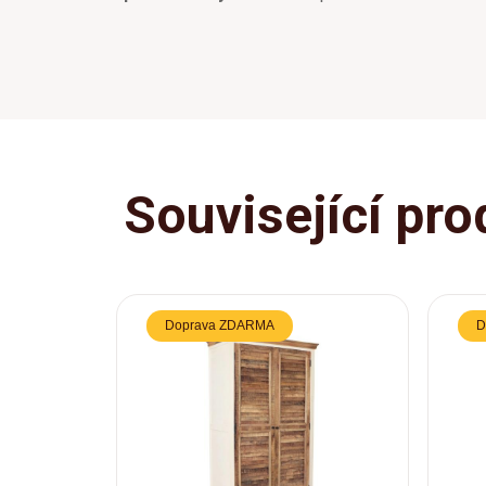
Související pro
Doprava ZDARMA
D