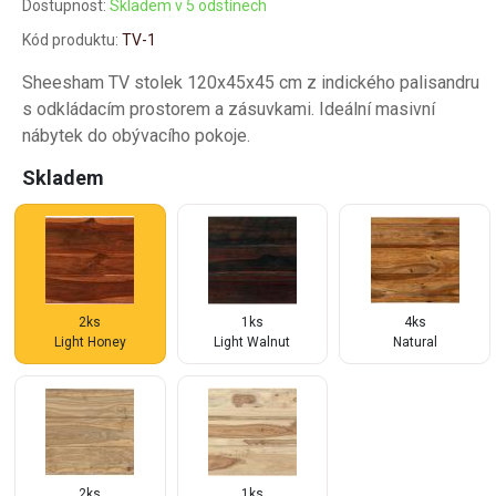
Dostupnost:
Skladem v 5 odstínech
Kód produktu:
TV-1
Sheesham TV stolek 120x45x45 cm z indického palisandru
s odkládacím prostorem a zásuvkami. Ideální masivní
nábytek do obývacího pokoje.
Skladem
2ks
1ks
4ks
Light Honey
Light Walnut
Natural
2ks
1ks