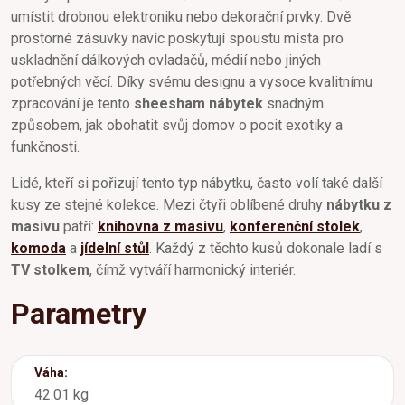
umístit drobnou elektroniku nebo dekorační prvky. Dvě
prostorné zásuvky navíc poskytují spoustu místa pro
uskladnění dálkových ovladačů, médií nebo jiných
potřebných věcí. Díky svému designu a vysoce kvalitnímu
zpracování je tento
sheesham nábytek
snadným
způsobem, jak obohatit svůj domov o pocit exotiky a
funkčnosti.
Lidé, kteří si pořizují tento typ nábytku, často volí také další
kusy ze stejné kolekce. Mezi čtyři oblíbené druhy
nábytku z
masivu
patří:
knihovna z masivu
,
konferenční stolek
,
komoda
a
jídelní stůl
. Každý z těchto kusů dokonale ladí s
TV stolkem
, čímž vytváří harmonický interiér.
Parametry
Váha:
42.01 kg