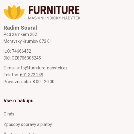
Radim Soural
Pod zámkem 202
Moravský Krumlov 672 01
IČO: 74666452
DIČ: CZ8706305245
E-mail:
info@furniture-nabytek.cz
Telefon:
601 372 249
Provozní doba: 8:00 - 20:00
Vše o nákupu
O nás
Způsoby dopravy a platby