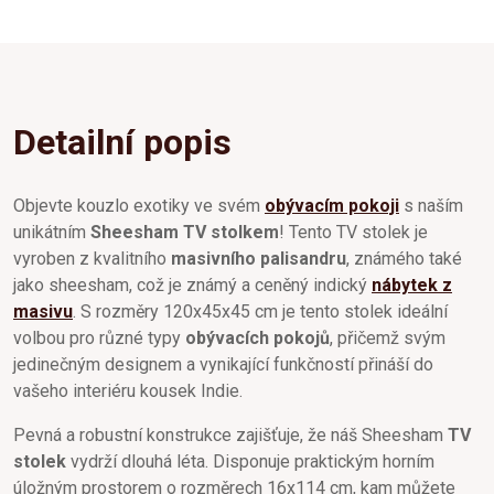
Detailní popis
Objevte kouzlo exotiky ve svém
obývacím pokoji
s naším
unikátním
Sheesham TV stolkem
! Tento TV stolek je
vyroben z kvalitního
masivního palisandru
, známého také
jako sheesham, což je známý a ceněný indický
nábytek z
masivu
. S rozměry 120x45x45 cm je tento stolek ideální
volbou pro různé typy
obývacích pokojů
, přičemž svým
jedinečným designem a vynikající funkčností přináší do
vašeho interiéru kousek Indie.
Pevná a robustní konstrukce zajišťuje, že náš Sheesham
TV
stolek
vydrží dlouhá léta. Disponuje praktickým horním
úložným prostorem o rozměrech 16x114 cm, kam můžete