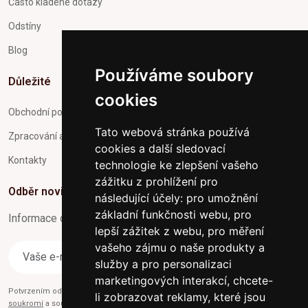
Často kladené dotazy
Odstíny
Blog
Používáme soubory
Důležité
cookies
Obchodní podmínky
Tato webová stránka používá
Zpracování a ochrana osobních údajů
cookies a další sledovací
Kontakty
technologie ke zlepšení vašeho
zážitku z prohlížení pro
Odběr novinek
následující účely:
pro umožnění
základní funkčnosti webu
,
pro
Informace o Novinkách a užitečné rady max. 1x za týden
lepší zážitek z webu
,
pro měření
vašeho zájmu o naše produkty a
Odebírat
služby a pro personalizaci
marketingových interakcí
,
chcete-
Potvrzením odběru současně souhlasíte s našimi podmínkami o
Ochraně
li zobrazovat reklamy, které jsou
soukromí
a současně nám udělujete souhlas se zasíláním obchodních e-mailů.