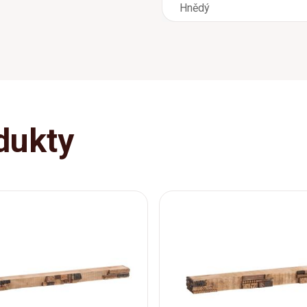
Hnědý
dukty