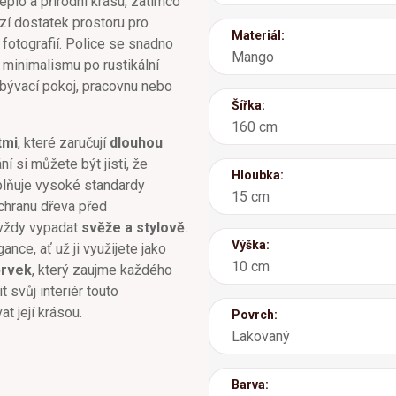
teplo a přírodní krásu, zatímco
í dostatek prostoru pro
Materiál:
 fotografií. Police se snadno
Mango
 minimalismu po rustikální
bývací pokoj, pracovnu nebo
Šířka:
160 cm
tmi
, které zaručují
dlouhou
í si můžete být jisti, že
Hloubka:
splňuje vysoké standardy
15 cm
chranu dřeva před
 vždy vypadat
svěže a stylově
.
Výška:
nce, ať už ji využijete jako
10 cm
prvek
, který zaujme každého
 svůj interiér touto
t její krásou.
Povrch:
Lakovaný
Barva: