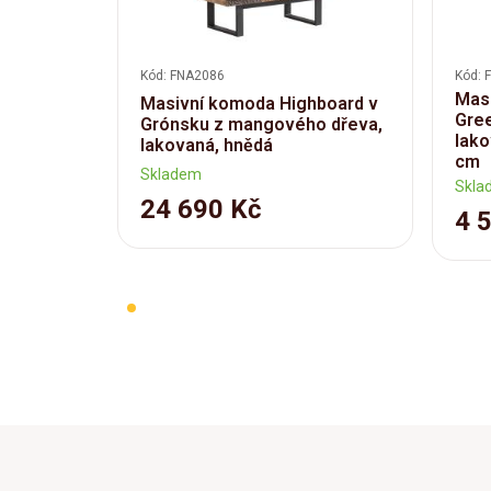
Kód: FNA2086
Kód: 
Masi
Masivní komoda Highboard v
Gree
Grónsku z mangového dřeva,
lako
lakovaná, hnědá
cm
Skladem
Skla
24 690 Kč
4 