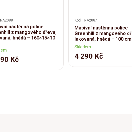
FNA2088
Kód: FNA2087
vní nástěnná police
Masivní nástěnná police
nhill z mangového dřeva,
Greenhill z mangového dř
vaná, hnědá – 160×15×10
lakovaná, hnědá – 100 cm
Skladem
dem
4 290 Kč
590 Kč