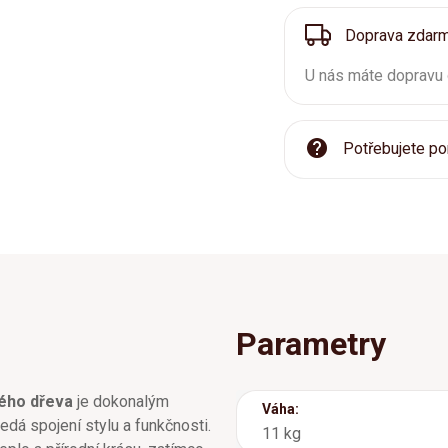
Doprava zdar
U nás máte dopravu
Potřebujete po
Parametry
ho dřeva
je dokonalým
Váha:
dá spojení stylu a funkčnosti.
11 kg