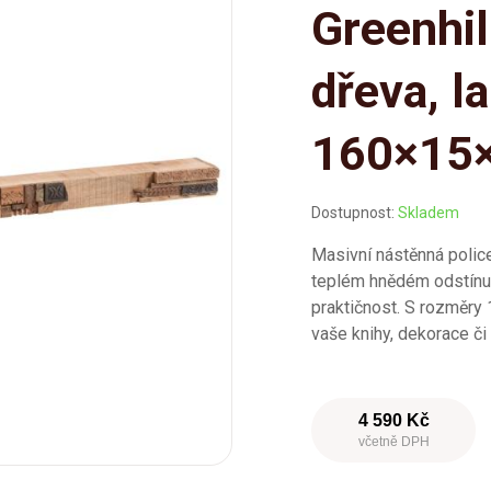
Greenhi
dřeva, l
160×15
Dostupnost:
Skladem
Masivní nástěnná poli
teplém hnědém odstínu
praktičnost. S rozměry
vaše knihy, dekorace či
4 590 Kč
včetně DPH