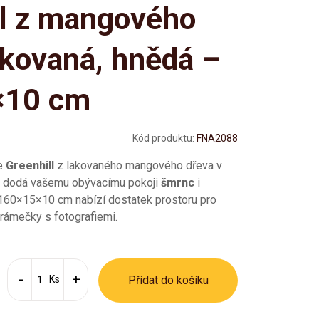
ll z mangového
akovaná, hnědá –
×10 cm
Kód produktu:
FNA2088
ce
Greenhill
z lakovaného mangového dřeva v
 dodá vašemu obývacímu pokoji
šmrnc
i
 160×15×10 cm nabízí dostatek prostoru pro
 rámečky s fotografiemi.
Ks
Přídat do košíku