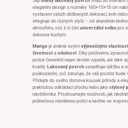
Její
hnědý lakovaný povrch
vnáší do interiéru 
elegantní design s rozměry 160×15×10 cm nabíz
vystavení vašich oblíbených dekorací, knih nebo
integruje do různých stylů – od skandinávského
atmosféru, což z ní činí
univerzální volbu
pro o
dokonce kuchyni.
Mango
je známé svými
výjimečnými vlastnos
životnost
a
odolnost
. Díky pečlivému zpracován
police Greenhill nejen skvěle vypadá, ale také 
kvality.
Lakovaný povrch
usnadňuje údržbu a o
poškozením, což zaručuje, že váš prostor bude
Přidejte do svého domova kousek přírody a elega
praktickou odkládací plochu nebo jako
stylový 
návštěvníka. Prozkoumejte možnosti, jak obohatit
jedinečnou nástěnnou policí a nechte se inspirova