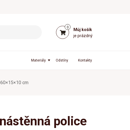
0
Můj košík
je prázdný
Materiály
Odstíny
Kontakty
– 160×15×10 cm
nástěnná police