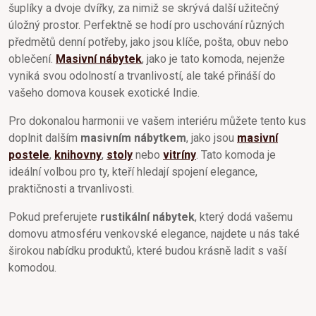
šuplíky a dvoje dvířky, za nimiž se skrývá další užitečný
úložný prostor. Perfektně se hodí pro uschování různých
předmětů denní potřeby, jako jsou klíče, pošta, obuv nebo
oblečení.
Masivní nábytek
, jako je tato komoda, nejenže
vyniká svou odolností a trvanlivostí, ale také přináší do
vašeho domova kousek exotické Indie.
Pro dokonalou harmonii ve vašem interiéru můžete tento kus
doplnit dalším
masivním nábytkem
, jako jsou
masivní
postele
,
knihovny
,
stoly
nebo
vitríny
. Tato komoda je
ideální volbou pro ty, kteří hledají spojení elegance,
praktičnosti a trvanlivosti.
Pokud preferujete
rustikální nábytek
, který dodá vašemu
domovu atmosféru venkovské elegance, najdete u nás také
širokou nabídku produktů, které budou krásně ladit s vaší
komodou.