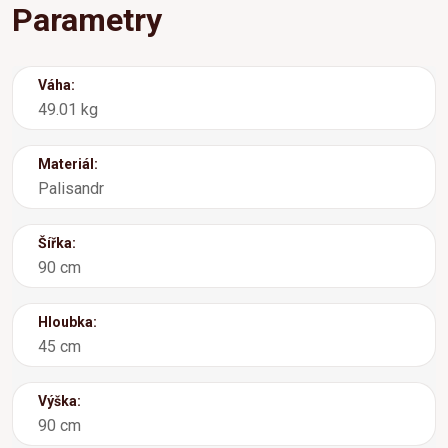
Parametry
Váha:
49.01 kg
Materiál:
Palisandr
Šířka:
90 cm
Hloubka:
45 cm
Výška:
90 cm