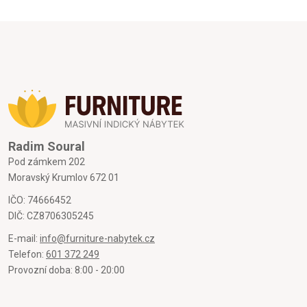
Radim Soural
Pod zámkem 202
Moravský Krumlov 672 01
IČO: 74666452
DIČ: CZ8706305245
E-mail:
info@furniture-nabytek.cz
Telefon:
601 372 249
Provozní doba: 8:00 - 20:00