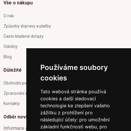
Vše o nákupu
O nás
Způsoby dopravy a platby
Často kladené dotazy
Odstíny
Blog
Používáme soubory
Důležité
cookies
Obchodní podmínky
Tato webová stránka používá
Zpracování a ochrana osobních údajů
cookies a další sledovací
Kontakty
technologie ke zlepšení vašeho
zážitku z prohlížení pro
Odběr novinek
následující účely:
pro umožnění
základní funkčnosti webu
,
pro
Informace o Novinkách a užitečné rady max. 1x za týden