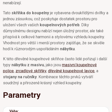
nenabízejí.
Tato
skříňka do koupelny
je vybavena dvoukřídlými dvířky a
jednou zásuvkou, což poskytuje dostatek prostoru pro
uložení všech vašich
koupelnových potřeb
. Díky
důmyslnému designu nabízí nejen úložný prostor, ale také
přispívá k celkové harmonii a stylovému vzhledu koupelny.
Vhodnost pro větší i menší prostory zajišťuje, že se skvěle
hodí k různorodým uspořádáním
nábytku
.
K této dřevěné koupelnové skříňce často lidé pořizují i další
typy
nábytku z masivu
, jako jsou
masivní koupelnové
police
,
zrcadlové skříňky
,
dřevěné koupelnové lavice
, a
stojany na ručníky
. Kombinace těchto prvků vytváří
soudržný a přirozeně krásný vzhled koupelny.
Parametry
Váha: