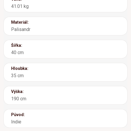
41.01 kg
Materiál:
Palisandr
Šířka:
40 cm
Hloubka:
35 cm
Výška:
190 cm
Původ:
Indie