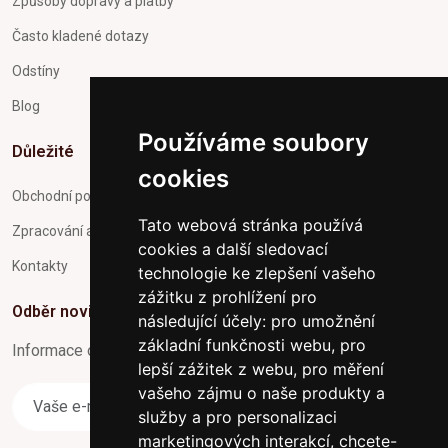
Způsoby dopravy a platby
Často kladené dotazy
Odstíny
Blog
Používáme soubory
Důležité
cookies
Obchodní podmínky
Tato webová stránka používá
Zpracování a ochrana osobních údajů
cookies a další sledovací
Kontakty
technologie ke zlepšení vašeho
zážitku z prohlížení pro
Odběr novinek
následující účely:
pro umožnění
základní funkčnosti webu
,
pro
Informace o Novinkách a užitečné rady max. 1x za týden
lepší zážitek z webu
,
pro měření
vašeho zájmu o naše produkty a
Odebírat
služby a pro personalizaci
marketingových interakcí
,
chcete-