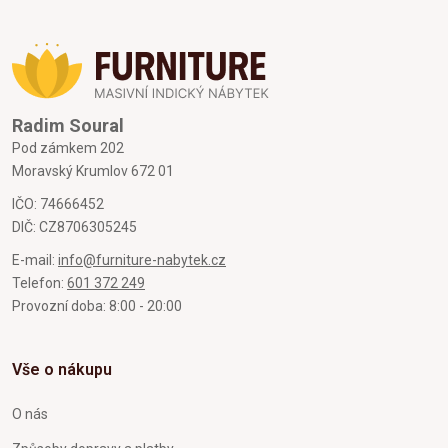
Radim Soural
Pod zámkem 202
Moravský Krumlov 672 01
IČO: 74666452
DIČ: CZ8706305245
E-mail:
info@furniture-nabytek.cz
Telefon:
601 372 249
Provozní doba: 8:00 - 20:00
Vše o nákupu
O nás