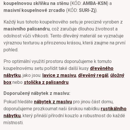
koupelnovou skříňku na stěnu
(KÓD:
AMBA-KSN
) a
masivní koupelnové zrcadlo
(KÓD:
SURI-Zj
).
Každý kus tohoto koupelnového setu je precizně vyroben z
masivního palisandru
, což zaručuje dlouhou životnost a
odolnost vůči vlhkosti. Tento dřevěný materiál se vyznačuje
výraznou texturou a přirozenou krásou, která zaujme na první
pohled.
Pro optimální využití prostoru doporučujeme k tomuto
koupelnovému setu pořídit také další kusy
dřevěného
nábytku
, jako jsou:
lavice z masivu
,
dřevěný regál
,
úložný
box
nebo
stolička z palisandru
.
Doporučený nábytek z masívu:
Pokud hledáte
nábytek z masívu
pro jinou část domu,
doporučujeme prozkoumat naši širokou nabídku
rustikálního
nábytku
, který přináší přírodní kouzlo a robustnost do každé
místnosti.