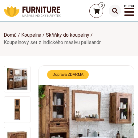
0
menu
Domů
Koupelna
Skříňky do koupelny
Koupelnový set z indického masivu palisandr
Doprava ZDARMA