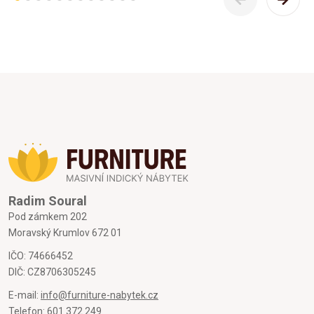
Radim Soural
Pod zámkem 202
Moravský Krumlov 672 01
IČO: 74666452
DIČ: CZ8706305245
E-mail:
info@furniture-nabytek.cz
Telefon:
601 372 249