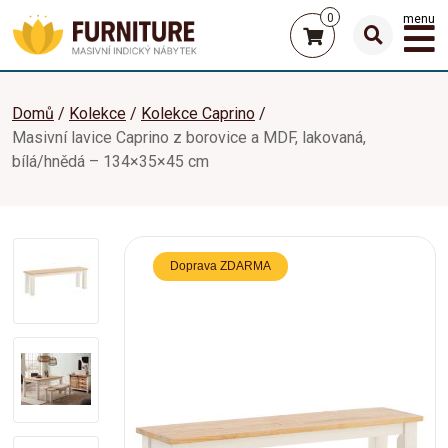
0
menu
Domů
Kolekce
Kolekce Caprino
Masivní lavice Caprino z borovice a MDF, lakovaná,
bílá/hnědá – 134×35×45 cm
Doprava ZDARMA