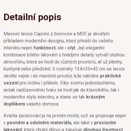
Detailní popis
Masivní lavice Caprino z borovice a MDF je skvělým
příkladem moderního designu, který přináší do vašeho
interiéru nejen
funkčnost
, ale i
styl
. Její elegantní
kombinace bílého lakování s hnědými detaily vytváří útulnou
atmosféru, která se hodí do různých prostorů, ať už jídelny,
kuchyně nebo předsíně. S rozměry 134×35×45 cm se lavice
skvěle vejde i do menších prostor, kde nabídne
praktické
sezení
pro rodinu i přátele. Díky svému jednoduchému,
avšak nadčasovému tvaru se hodí jak do klasického, tak i
moderního stylu interiéru, a stane se tak
krásným
doplňkem
vašeho domova.
Kvalita zpracování je na prvním místě, což se projevuje nejen
v
pevném a odolném materiálu
, ale také v
precizním
lakování
, které chrání dřevo a zaručuje
dlouhou životnost
.