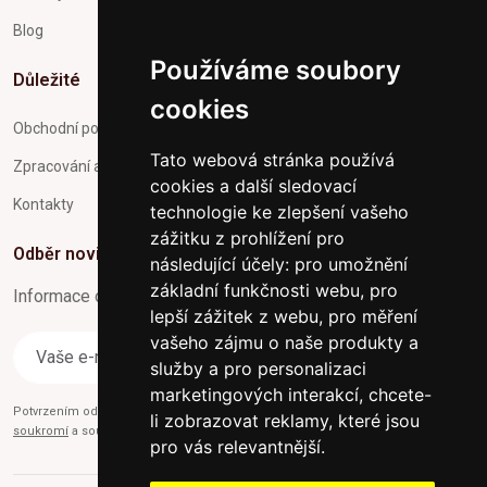
Blog
Používáme soubory
Důležité
cookies
Obchodní podmínky
Tato webová stránka používá
Zpracování a ochrana osobních údajů
cookies a další sledovací
Kontakty
technologie ke zlepšení vašeho
zážitku z prohlížení pro
Odběr novinek
následující účely:
pro umožnění
základní funkčnosti webu
,
pro
Informace o Novinkách a užitečné rady max. 1x za týden
lepší zážitek z webu
,
pro měření
vašeho zájmu o naše produkty a
Odebírat
služby a pro personalizaci
marketingových interakcí
,
chcete-
Potvrzením odběru současně souhlasíte s našimi podmínkami o
Ochraně
li zobrazovat reklamy, které jsou
soukromí
a současně nám udělujete souhlas se zasíláním obchodních e-mailů.
pro vás relevantnější
.