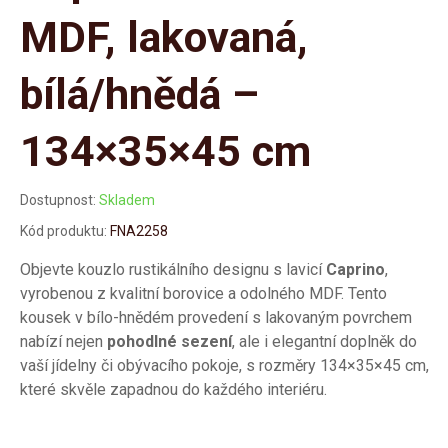
MDF, lakovaná,
bílá/hnědá –
134×35×45 cm
Dostupnost:
Skladem
Kód produktu:
FNA2258
Objevte kouzlo rustikálního designu s lavicí
Caprino
,
vyrobenou z kvalitní borovice a odolného MDF. Tento
kousek v bílo-hnědém provedení s lakovaným povrchem
nabízí nejen
pohodlné sezení
, ale i elegantní doplněk do
vaší jídelny či obývacího pokoje, s rozměry 134×35×45 cm,
které skvěle zapadnou do každého interiéru.