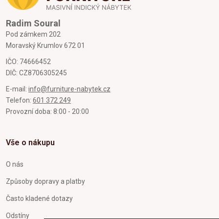
Radim Soural
Pod zámkem 202
Moravský Krumlov 672 01
IČO: 74666452
DIČ: CZ8706305245
E-mail:
info@furniture-nabytek.cz
Telefon:
601 372 249
Provozní doba: 8:00 - 20:00
Vše o nákupu
O nás
Způsoby dopravy a platby
Často kladené dotazy
Odstíny