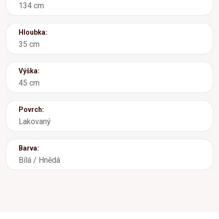
134 cm
Hloubka:
35 cm
Výška:
45 cm
Povrch:
Lakovaný
Barva:
Bílá / Hnědá