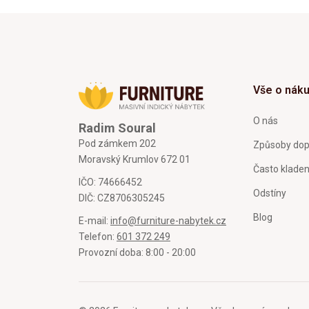
Vše o nák
O nás
Radim Soural
Pod zámkem 202
Způsoby dop
Moravský Krumlov 672 01
Často klade
IČO: 74666452
Odstíny
DIČ: CZ8706305245
Blog
E-mail:
info@furniture-nabytek.cz
Telefon:
601 372 249
Provozní doba: 8:00 - 20:00