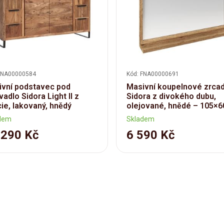
FNA00000584
Kód: FNA00000691
vní podstavec pod
Masivní koupelnové zrca
adlo Sidora Light II z
Sidora z divokého dubu,
ie, lakovaný, hnědý
olejované, hnědé – 105×
dem
Skladem
 290 Kč
6 590 Kč