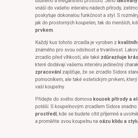
útulného a elegantního prostoru. Jeho
lakovaný
vnáší do vašeho interiéru nádech přírody, zatím
poskytuje dokonalou funkčnost a styl. S rozmě
jak do prostorných koupelen, tak do menších, k
prvkem
.
Každý kus tohoto zrcadla je vyroben z
kvalitní
známého pro svou odolnost a trvanlivost. Lakov
zrcadlo před vlhkostí, ale také
zdůrazňuje krás
které dodávají vašemu interiéru jedinečný charak
zpracování
zajišťuje, že se zrcadlo Sidora sta
pomocníkem, ale také estetickým prvkem, který
vaší koupelny.
Přidejte do svého domova
kousek přírody a e
potěší. S koupelnovým zrcadlem Sidora snadno 
prostředí
, kde se budete cítit příjemně a uvoln
a proměňte svou koupelnu na
oázu klidu a styl