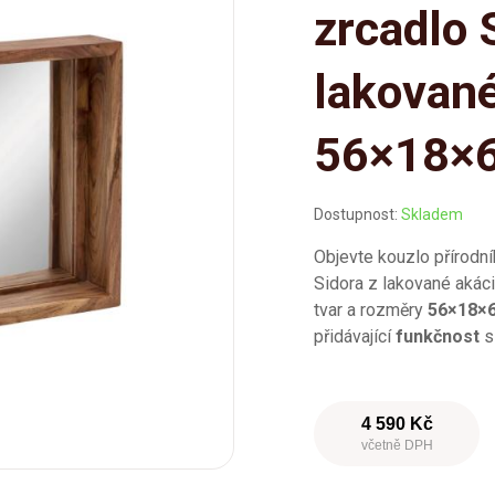
zrcadlo 
lakované
56×18×
Dostupnost:
Skladem
Objevte kouzlo přírodn
Sidora z lakované akác
tvar a rozměry
56×18×
přidávající
funkčnost
s
4 590 Kč
včetně DPH