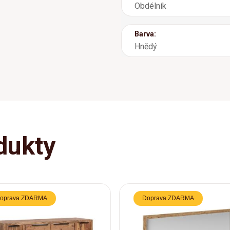
Obdélník
Barva:
Hnědý
dukty
oprava ZDARMA
Doprava ZDARMA