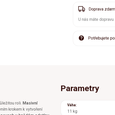
Doprava zdar
U nás máte dopravu
Potřebujete po
Parametry
ležitou roli.
Masivní
Váha:
rvním krokem k vytvoření
11 kg