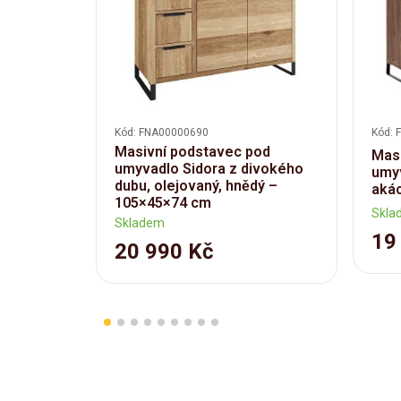
Kód: FNA00000690
Kód: 
Masivní podstavec pod
Masi
umyvadlo Sidora z divokého
umyv
dubu, olejovaný, hnědý –
akác
105×45×74 cm
Skla
Skladem
19
20 990 Kč