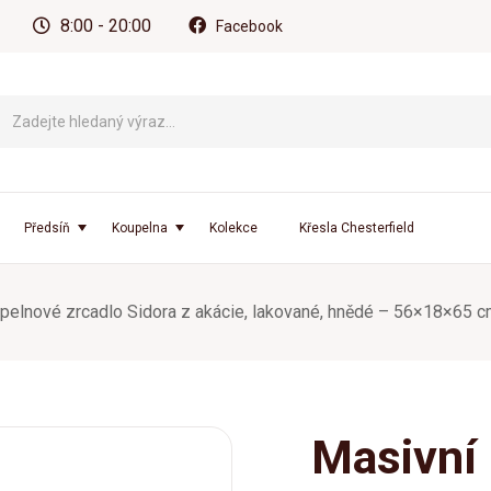
8:00 - 20:00
Facebook
Předsíň
Koupelna
Kolekce
Křesla Chesterfield
pelnové zrcadlo Sidora z akácie, lakované, hnědé – 56×18×65 
Masivní