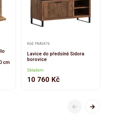
Kód: FNA2676
Kód: FNA26
dlo
Lavice do předsíně Sidora
Věšák Si
borovice
60 cm
Skladem
Skladem
10 760 Kč
7 040