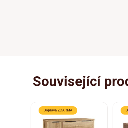
Související pro
Doprava ZDARMA
D