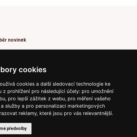
běr novinek
ormace o Novinkách a užitečné rady max. 1x za
den
bory cookies
Odebírat
užívá cookies a další sledovací technologie ke
 z prohlížení pro následující účely:
pro umožnění
vrzením odběru současně souhlasíte s našimi podmínkami o
raně soukromí
a současně nám udělujete souhlas se
ebu
,
pro lepší zážitek z webu
,
pro měření vašeho
íláním obchodních e-mailů.
a služby a pro personalizaci marketingových
razovat reklamy, které jsou pro vás relevantnější
.
 mé předvolby