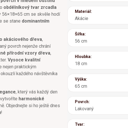
 povrch v hnědém odstínu
co
obdélníkový tvar zrcadla
Materiál:
ry 56×18×65 cm se skvěle hodí
Akácie
de se stane
dominantním
Šířka:
ho akáciového dřeva
,
56 cm
aný povrch nejenže chrání
né přírodní vzory dřeva
,
Hloubka:
ter.
Vysoce kvalitní
18 cm
ne nejen praktickým
 okouzlí každého návštěvníka
Výška:
65 cm
legance
, který vás každý den
vytvoříte
harmonické
Povrch:
ěně. Objednejte si ho ještě dnes
Lakovaný
u
!
Tvar: