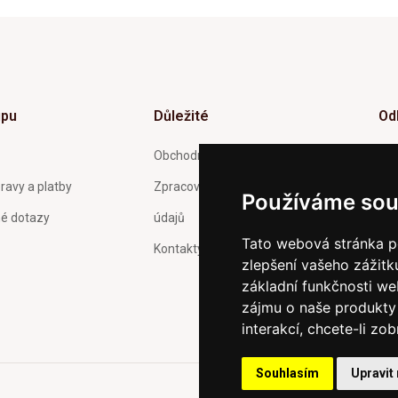
upu
Důležité
Od
Inf
Obchodní podmínky
tý
ravy a platby
Zpracování a ochrana osobních
Používáme sou
né dotazy
údajů
Tato webová stránka po
Kontakty
zlepšení vašeho zážitku
Pot
Och
základní funkčnosti w
zas
zájmu o naše produkty 
interakcí
,
chcete-li zob
Souhlasím
Upravit