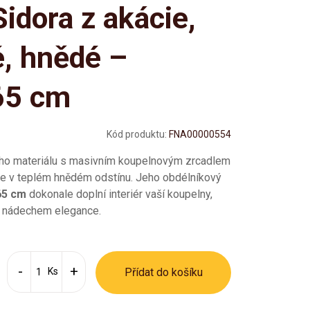
Sidora z akácie,
, hnědé –
65 cm
Kód produktu:
FNA00000554
ího materiálu s masivním koupelnovým zrcadlem
ie v teplém hnědém odstínu. Jeho obdélníkový
65 cm
dokonale doplní interiér vaší koupelny,
 nádechem elegance.
Ks
Přídat do košíku